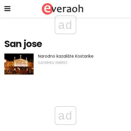
ad
San jose
Narodno kazalište Kostarike
SJEVERNOJ AMERICI
ad