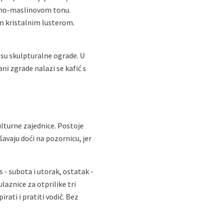
rveno-maslinovom tonu.
m kristalnim lusterom.
su skulpturalne ograde. U
ni zgrade nalazi se kafić s
ulturne zajednice. Postoje
šavaju doći na pozornicu, jer
s - subota i utorak, ostatak -
laznice za otprilike tri
rati i pratiti vodič. Bez