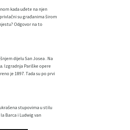
ednom kada uđete na njen
i privlačni su građanima širom
 mjestu? Odgovor na to
šnjem dijelu San Josea . Na
a. Izgradnja Pariške opere
eno je 1897. Tada su po prvi
e ukrašena stupovima u stilu
 la Barca i Ludwig van