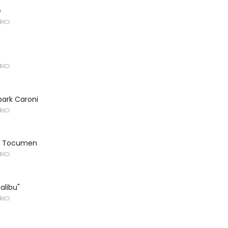
e
RICI
RICI
park Caroni
RICI
ka Tocumen
RICI
alibu"
RICI