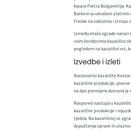
kipara Pietra Bulgarellija. K
Balkoni su ukrašeni zlatnim
Freske na zidovima i stropu o
Između etaža zgrade nalazi s
svim koridorima kazališta obj
pogledom na kazališni vrt, k
Izvedbe i izleti
Nacionalno kazalište Kostari
kazališne produkcije, plesne 
na dan premijere dvorana je 
Raspored nastupa u kazalištu 
kazališne produkcije i mjuzik
tjedna. Na kazališnoj se zgrad
dopuštenja uprave ili ulaznic