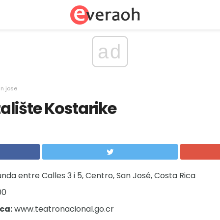
ad
n jose
lište Kostarike
da entre Calles 3 i 5, Centro, San José, Costa Rica
00
ca:
www.teatronacional.go.cr