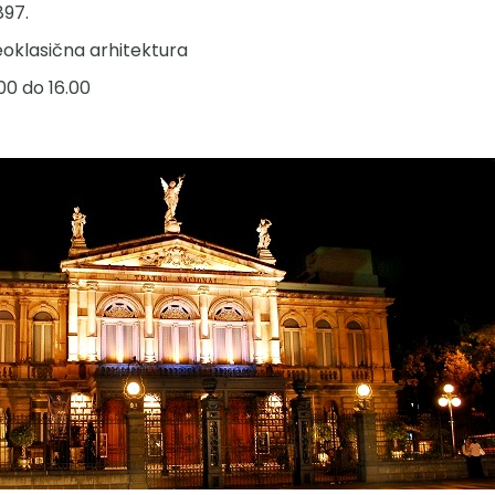
897.
oklasična arhitektura
00 do 16.00