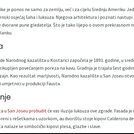
ke je ponos ne samo za zemlju, već i za cijelu Srednju Ameriku. J
enski osjećaj šaha i luksuza. Njegova arhitektura i poznati nastup
be dvorane pune gledatelja. Što je tako lijepo o ovom prekrasnom
članku.
a
de Narodnog kazališta u Kostarici započela je 1891. godine, u sredi
prikupljen povećanjem poreza na kavu. Gradnja je trajala šest godin
zajn. Kao rezultat marljivosti, Narodno kazalište u San Joseu otvor
i umjetnici u produkciji Fausta.
nje
ta u
San Joseu probudit
će vas iluzija luksuza ove zgrade. Fasada j
oreni s rešetkama s uzorkom, au dvorištu stoje kipovi Calderona de
 nalaze se simbolički kipovi plesa, glazbe i slave.