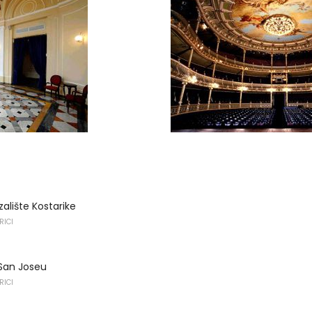
alište Kostarike
RICI
 San Joseu
RICI