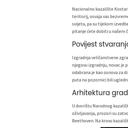
Nacionalno kazalište Kostari
teritorij, osvaja vas bezvrem
svijeta, pa su tijekom izved
pitanje ćete dobiti u našem 
Povijest stvaranj
Izgradnja veličanstvene zgra
njegovu izgradnju, novac je 
odabrana je kao osnova za di
puta na pozornici bili ugledn
Arhitektura grad
U dvorištu Narodnog kazališ
oživljavanja, prozori su zatv
Beethoven. Na krovu kazališta