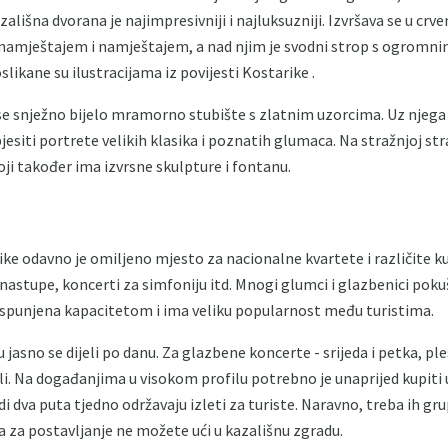
azališna dvorana je najimpresivniji i najluksuzniji. Izvršava se u c
 namještajem i namještajem, a nad njim je svodni strop s ogromni
slikane su ilustracijama iz povijesti Kostarike .
e snježno bijelo mramorno stubište s zlatnim uzorcima. Uz njega 
esiti portrete velikih klasika i poznatih glumaca. Na stražnjoj stra
oji također ima izvrsne skulpture i fontanu.
ke odavno je omiljeno mjesto za nacionalne kvartete i različite k
nastupe, koncerti za simfoniju itd. Mnogi glumci i glazbenici poku
ispunjena kapacitetom i ima veliku popularnost među turistima.
jasno se dijeli po danu. Za glazbene koncerte - srijeda i petka, ple
li. Na događanjima u visokom profilu potrebno je unaprijed kupiti u
i dva puta tjedno održavaju izleti za turiste. Naravno, treba ih grupi
a za postavljanje ne možete ući u kazališnu zgradu.