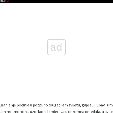
ad
uranjanje počinje u potpuno drugačijem svijetu, gdje su ljubav i um
astim mramorom s uzorkom. Izmjeravaju ogromna ogledala, a uz tep