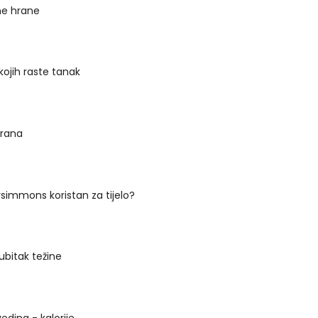
ne hrane
 kojih raste tanak
rana
rsimmons koristan za tijelo?
ubitak težine
dina - kalorije