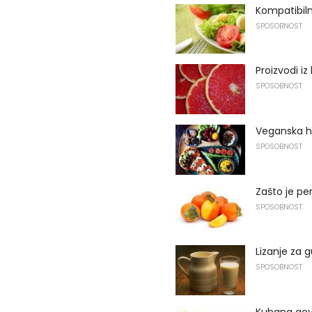
Kompatibil
SPOSOBNOST
Proizvodi iz
SPOSOBNOST
Veganska h
SPOSOBNOST
Zašto je pe
SPOSOBNOST
Lizanje za g
SPOSOBNOST
Kuhana gove