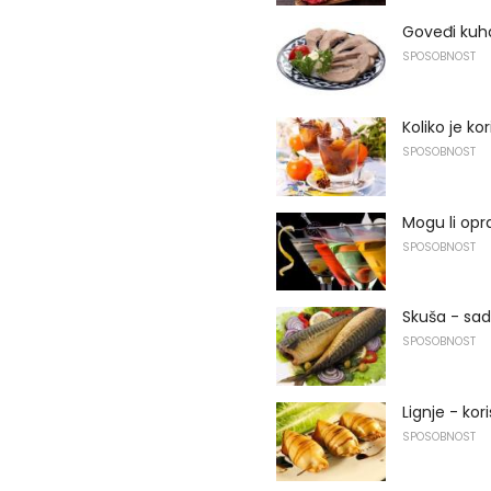
Goveđi kuhan
SPOSOBNOST
Koliko je k
SPOSOBNOST
Mogu li opr
SPOSOBNOST
Skuša - sadr
SPOSOBNOST
Lignje - kor
SPOSOBNOST