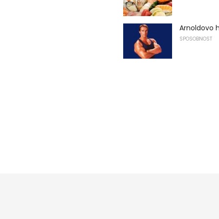
Arnoldovo h
SPOSOBNOST