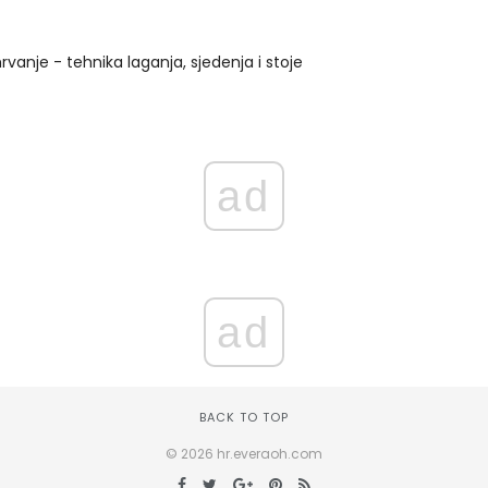
rvanje - tehnika laganja, sjedenja i stoje
ad
ad
BACK TO TOP
© 2026 hr.everaoh.com