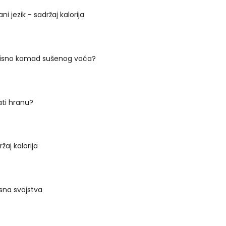
i jezik - sadržaj kalorija
orisno komad sušenog voća?
ati hranu?
žaj kalorija
isna svojstva