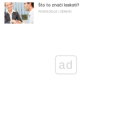
Što to znači laskati?
PSIHOLOGIJA I ODNOSI
ad