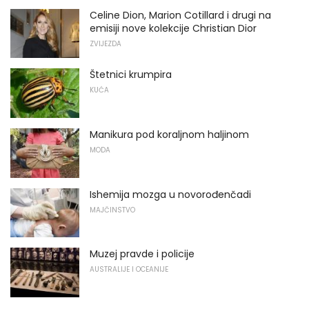
Celine Dion, Marion Cotillard i drugi na
emisiji nove kolekcije Christian Dior
ZVIJEZDA
Štetnici krumpira
KUĆA
Manikura pod koraljnom haljinom
MODA
Ishemija mozga u novorođenčadi
MAJČINSTVO
Muzej pravde i policije
AUSTRALIJE I OCEANIJE