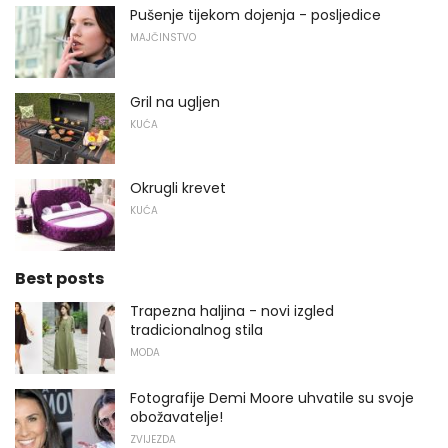
Pušenje tijekom dojenja - posljedice
MAJČINSTVO
Gril na ugljen
KUĆA
Okrugli krevet
KUĆA
Best posts
Trapezna haljina - novi izgled
tradicionalnog stila
MODA
Fotografije Demi Moore uhvatile su svoje
obožavatelje!
ZVIJEZDA