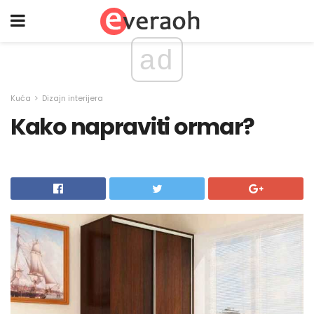
ad
Kuća
Dizajn interijera
Kako napraviti ormar?