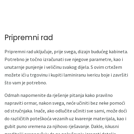
Pripremni rad
Pripremni rad uključuje, prije svega, dizajn budućeg kabineta.
Potrebno je točno izračunati sve njegove parametre, kao i
unutarnje punjenje i veličinu svakog dijela. S ovim crtežem
možete ići u trgovinu i kupiti laminiranu ivericu boje i završiti
što vam je potrebno.
Odmah napomenite da rješenje pitanja kako pravilno
napraviti ormar, nakon svega, neće učiniti bez neke pomoći
od stručnjaka. Inače, ako odlučite učiniti sve sami, može doći
do različitih poteškoća vezanih uz kvarenje materijala, kao i
gubit puno vremena za njihovo rješavanje. Dakle, iskusni
graditelji preporučuju da ne pokušavaju izrezati detalje