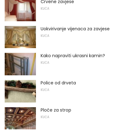
Crvene zavjese
KUĆA
Uokvirivanje vijenaca za zavjese
KUĆA
Kako napraviti ukrasni kamin?
KUĆA
Police od drveta
KUĆA
Ploče za strop
KUĆA