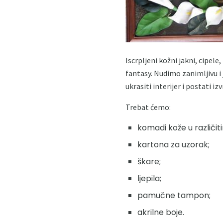
Iscrpljeni kožni jakni, cipele
fantasy. Nudimo zanimljivu i 
ukrasiti interijer i postati iz
Trebat ćemo:
komadi kože u različit
kartona za uzorak;
škare;
ljepila;
pamučne tampon;
akrilne boje.