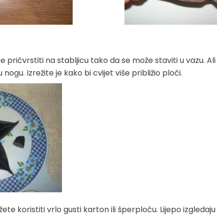
 pričvrstiti na stabljicu tako da se može staviti u vazu. A
gu. Izrežite je kako bi cvijet više približio ploči.
 koristiti vrlo gusti karton ili šperploču. Lijepo izgledaju 