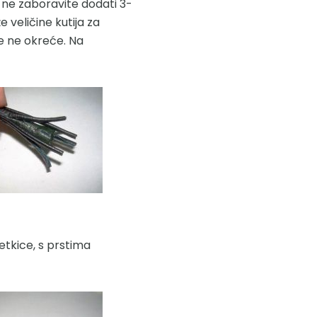
a ne zaboravite dodati 3-
 veličine kutija za
se ne okreće. Na
etkice, s prstima