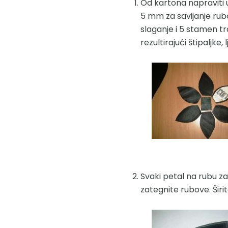
Od kartona napraviti u
5 mm za savijanje rubo
slaganje i 5 stamen tra
rezultirajući štipaljke,
Svaki petal na rubu za
zategnite rubove. Širit