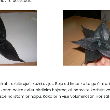
novite postupak.
ati rezultirajući kožni cvijet. Boja od limenke to ga čini p
 Zatim bojite cvijet akrilnim bojama, ali nemojte koristiti v
šće na istom principu. Kako bi ih više voluminozan, koristit