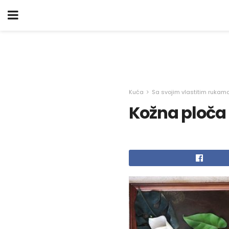
Kuća
Sa svojim vlastitim rukam
Kožna ploča