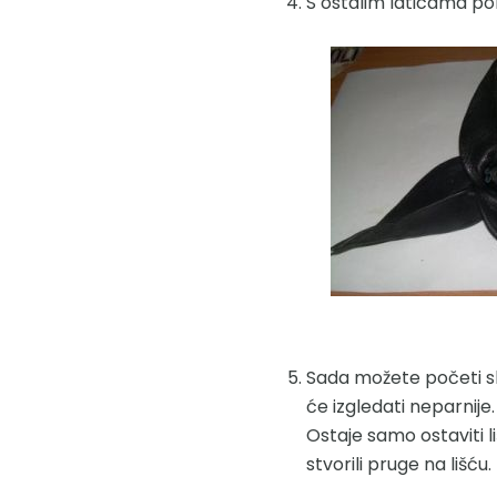
S ostalim laticama po
Sada možete početi slik
će izgledati neparnije.
Ostaje samo ostaviti li
stvorili pruge na lišću.