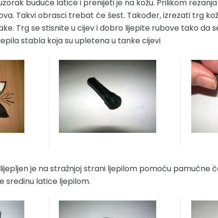
zorak buduće latice i prenijeti je na kožu. Prilikom rezanj
va. Takvi obrasci trebat će šest. Također, izrezati trg kože
ke. Trg se stisnite u cijev i dobro lijepite rubove tako da 
 ljepila stabla koja su upletena u tanke cijevi
lijepljen je na stražnjoj strani ljepilom pomoću pamučne č
e sredinu latice ljepilom.