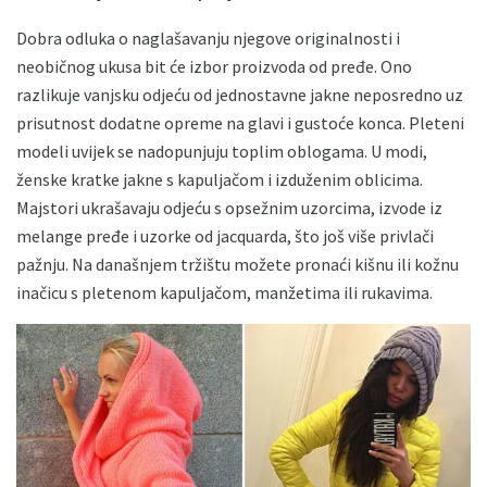
Dobra odluka o naglašavanju njegove originalnosti i
neobičnog ukusa bit će izbor proizvoda od pređe. Ono
razlikuje vanjsku odjeću od jednostavne jakne neposredno uz
prisutnost dodatne opreme na glavi i gustoće konca. Pleteni
modeli uvijek se nadopunjuju toplim oblogama. U modi,
ženske kratke jakne s kapuljačom i izduženim oblicima.
Majstori ukrašavaju odjeću s opsežnim uzorcima, izvode iz
melange pređe i uzorke od jacquarda, što još više privlači
pažnju. Na današnjem tržištu možete pronaći kišnu ili kožnu
inačicu s pletenom kapuljačom, manžetima ili rukavima.