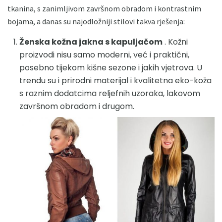
tkanina, s zanimljivom završnom obradom i kontrastnim
bojama, a danas su najodložniji stilovi takva rješenja:
Ženska kožna jakna s kapuljačom
. Kožni
proizvodi nisu samo moderni, već i praktični,
posebno tijekom kišne sezone i jakih vjetrova. U
trendu su i prirodni materijal i kvalitetna eko-koža
s raznim dodatcima reljefnih uzoraka, lakovom
završnom obradom i drugom.