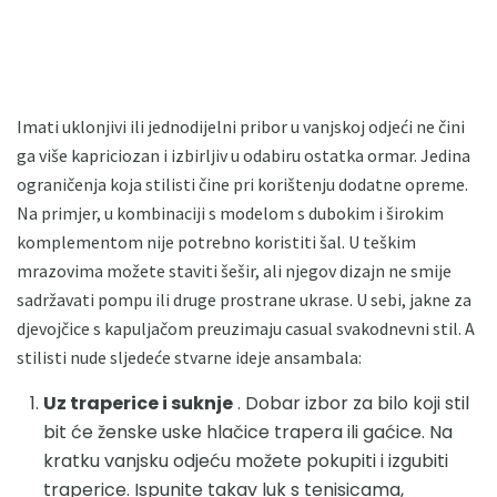
Imati uklonjivi ili jednodijelni pribor u vanjskoj odjeći ne čini
ga više kapriciozan i izbirljiv u odabiru ostatka ormar. Jedina
ograničenja koja stilisti čine pri korištenju dodatne opreme.
Na primjer, u kombinaciji s modelom s dubokim i širokim
komplementom nije potrebno koristiti šal. U teškim
mrazovima možete staviti šešir, ali njegov dizajn ne smije
sadržavati pompu ili druge prostrane ukrase. U sebi, jakne za
djevojčice s kapuljačom preuzimaju casual svakodnevni stil. A
stilisti nude sljedeće stvarne ideje ansambala:
Uz traperice i suknje
. Dobar izbor za bilo koji stil
bit će ženske uske hlačice trapera ili gaćice. Na
kratku vanjsku odjeću možete pokupiti i izgubiti
traperice. Ispunite takav luk s tenisicama,