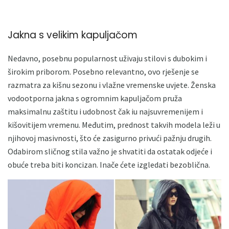
Jakna s velikim kapuljačom
Nedavno, posebnu popularnost uživaju stilovi s dubokim i
širokim priborom. Posebno relevantno, ovo rješenje se
razmatra za kišnu sezonu i vlažne vremenske uvjete. Ženska
vodootporna jakna s ogromnim kapuljačom pruža
maksimalnu zaštitu i udobnost čak iu najsuvremenijem i
kišovitijem vremenu. Međutim, prednost takvih modela leži u
njihovoj masivnosti, što će zasigurno privući pažnju drugih.
Odabirom sličnog stila važno je shvatiti da ostatak odjeće i
obuće treba biti koncizan. Inače ćete izgledati bezoblična.