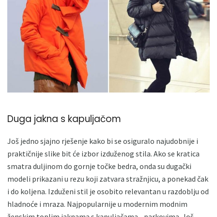
Duga jakna s kapuljačom
Još jedno sjajno rješenje kako bi se osiguralo najudobnije i
praktičnije slike bit će izbor izduženog stila. Ako se kratica
smatra duljinom do gornje točke bedra, onda su dugački
modeli prikazani u rezu koji zatvara stražnjicu, a ponekad čak
i do koljena. Izduženi stil je osobito relevantan u razdoblju od
hladnoće i mraza. Najpopularnije u modernim modnim
ženskim toplim jaknama s kapuljačama - parkovima. Još