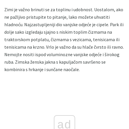
Zimi je važno brinuti se za toplinu i udobnost. Uostalom, ako
ne pažljivo pristupite to pitanje, lako možete uhvatiti
hladnoću. Najzastupljeniji dio vanjske odjeće je cipele. Park ili
dolje sako izgledaju sjajno s niskim toplim čizmama na
traktorskom potplatu, čizmama s vezicama, tenisicama ili
tenisicama na krzno. Vrlo je važno da su hlače čvrsto ili ravno.
Nemojte nositi ispod voluminozne vanjske odjeće i širokog
ruba. Zimska ženska jakna s kapuljačom savršeno se
kombinira s hrkanje i sunčane naočale.
ad