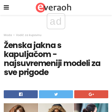
ad
Moda
Vodič za kupovinu
Ženska jakna s
kapuljačom -
najsuvremeniji modeli za
sve prigode