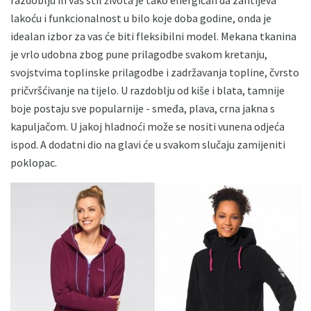
razdoblju ili vaš stil života je tako energičan da zahtijeva
lakoću i funkcionalnost u bilo koje doba godine, onda je
idealan izbor za vas će biti fleksibilni model. Mekana tkanina
je vrlo udobna zbog pune prilagodbe svakom kretanju,
svojstvima toplinske prilagodbe i zadržavanja topline, čvrsto
pričvršćivanje na tijelo. U razdoblju od kiše i blata, tamnije
boje postaju sve popularnije - smeđa, plava, crna jakna s
kapuljačom. U jakoj hladnoći može se nositi vunena odjeća
ispod. A dodatni dio na glavi će u svakom slučaju zamijeniti
poklopac.