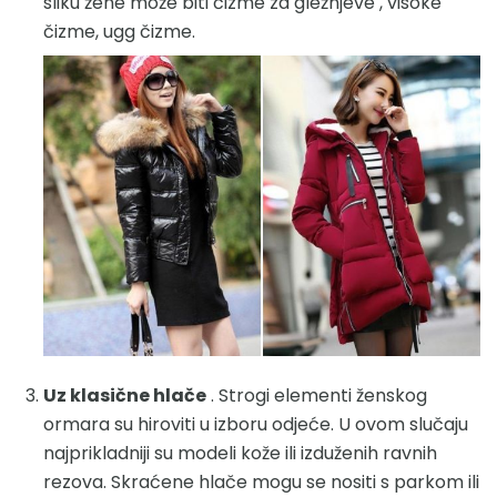
sliku žene može biti čizme za gležnjeve , visoke
čizme, ugg čizme.
Uz klasične hlače
. Strogi elementi ženskog
ormara su hiroviti u izboru odjeće. U ovom slučaju
najprikladniji su modeli kože ili izduženih ravnih
rezova. Skraćene hlače mogu se nositi s parkom ili