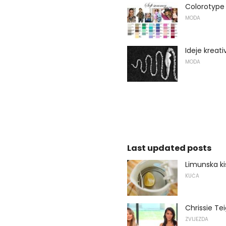
Colorotype 
MODA
Ideje kreati
MODA
Last updated posts
Limunska kis
KUĆA
Chrissie Te
ZVIJEZDA