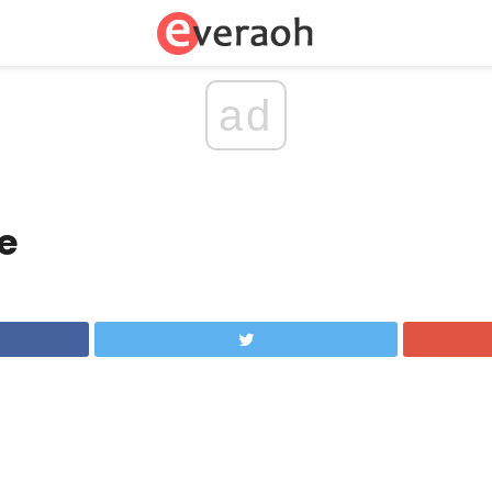
ad
le