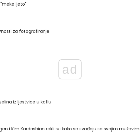
"meke ljeto"
vnosti za fotografiranje
ad
elina iz ljestvice u kotlu
igen i Kim Kardashian rekli su kako se svađaju sa svojim muže