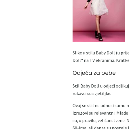
Slike u stilu Baby Doll (u pr
Doll" na TV ekranima. Kratke 
Odjeća za bebe
Stil Baby Doll u odjeći odliku
rukavci su svjetiljke.
Ovaj se stil ne odnosi samo na
izrezovi su relevantni. Mlad
su, u pravilu, veličanstvene.
60-ima, ali danas su postale 