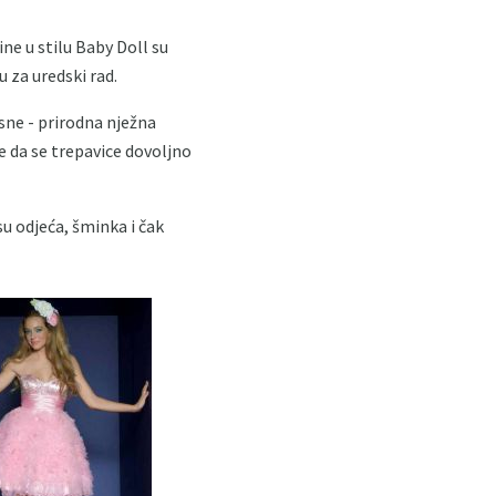
ine u stilu Baby Doll su
u za uredski rad.
Usne - prirodna nježna
je da se trepavice dovoljno
u odjeća, šminka i čak