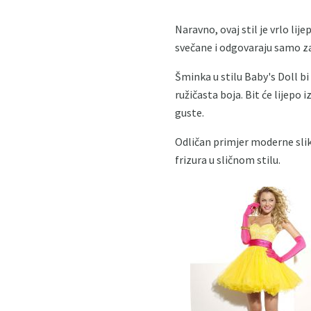
Naravno, ovaj stil je vrlo lij
svečane i odgovaraju samo za v
Šminka u stilu Baby's Doll bi
ružičasta boja. Bit će lijepo
guste.
Odličan primjer moderne slik
frizura u sličnom stilu.