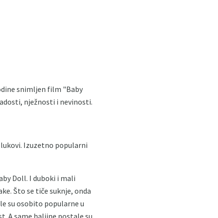
godine snimljen film "Baby
dosti, nježnosti i nevinosti.
, lukovi. Izuzetno popularni
by Doll. I duboki i mali
ke. Što se tiče suknje, onda
bile su osobito popularne u
st. A same haljine postale su