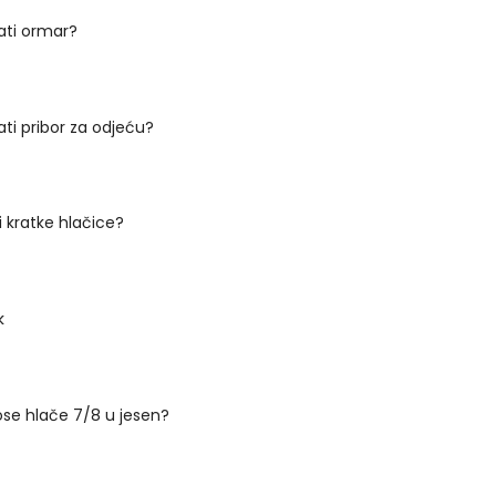
ati ormar?
ti pribor za odjeću?
i kratke hlačice?
k
ose hlače 7/8 u jesen?