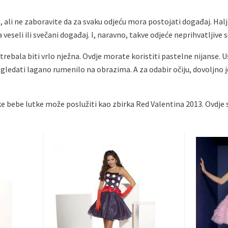
ep, ali ne zaboravite da za svaku odjeću mora postojati događaj. Halj
eseli ili svečani događaj. I, naravno, takve odjeće neprihvatljive s
 trebala biti vrlo nježna. Ovdje morate koristiti pastelne nijanse. 
 izgledati lagano rumenilo na obrazima. A za odabir očiju, dovoljno 
e bebe lutke može poslužiti kao zbirka Red Valentina 2013. Ovdje s