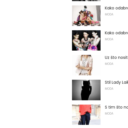
Kako odabr
MODA
Kako odabra
MODA
Uz što nosit
MODA
Stil Lady Lai
MODA
S tim što n
MODA