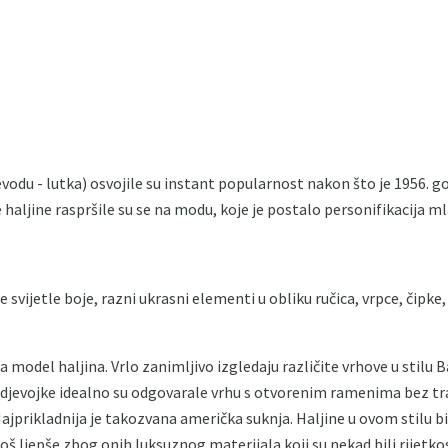
ijevodu - lutka) osvojile su instant popularnost nakon što je 1956. 
haljine raspršile su se na modu, koje je postalo personifikacija mla
je svijetle boje, razni ukrasni elementi u obliku ručica, vrpce, čipke
 model haljina. Vrlo zanimljivo izgledaju različite vrhove u stilu Ba
e djevojke idealno su odgovarale vrhu s otvorenim ramenima bez tra
 Najprikladnija je takozvana američka suknja. Haljine u ovom stilu 
još ljepše zbog onih luksuznog materijala koji su nekad bili rijetko