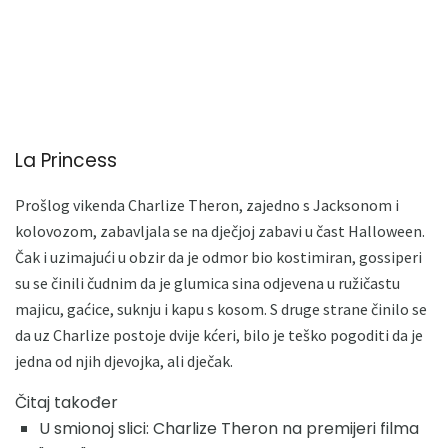
La Princess
Prošlog vikenda Charlize Theron, zajedno s Jacksonom i
kolovozom, zabavljala se na dječjoj zabavi u čast Halloween.
Čak i uzimajući u obzir da je odmor bio kostimiran, gossiperi
su se činili čudnim da je glumica sina odjevena u ružičastu
majicu, gaćice, suknju i kapu s kosom. S druge strane činilo se
da uz Charlize postoje dvije kćeri, bilo je teško pogoditi da je
jedna od njih djevojka, ali dječak.
Čitaj također
U smionoj slici: Charlize Theron na premijeri filma