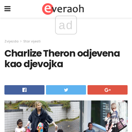
ad
Zvijezda
Star vijesti
Charlize Theron odjevena
kao djevojka