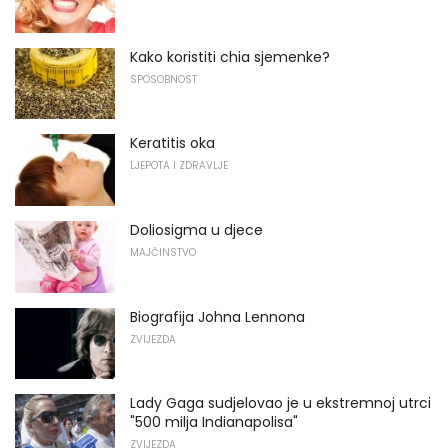
Kako koristiti chia sjemenke?
SPOSOBNOST
Keratitis oka
LJEPOTA I ZDRAVLJE
Doliosigma u djece
MAJČINSTVO
Biografija Johna Lennona
ZVIJEZDA
Lady Gaga sudjelovao je u ekstremnoj utrci
"500 milja Indianapolisa"
ZVIJEZDA