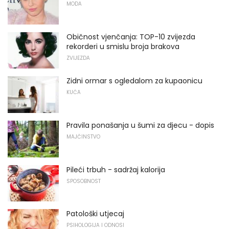
MODA
Običnost vjenčanja: TOP-10 zvijezda
rekorderi u smislu broja brakova
ZVIJEZDA
Zidni ormar s ogledalom za kupaonicu
KUĆA
Pravila ponašanja u šumi za djecu - dopis
MAJČINSTVO
Pileći trbuh - sadržaj kalorija
SPOSOBNOST
Patološki utjecaj
PSIHOLOGIJA I ODNOSI