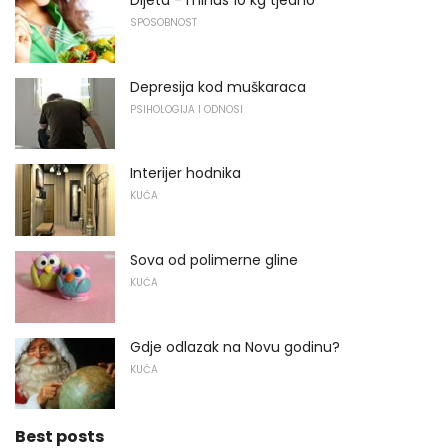
SPOSOBNOST
Depresija kod muškaraca
PSIHOLOGIJA I ODNOSI
Interijer hodnika
KUĆA
Sova od polimerne gline
KUĆA
Gdje odlazak na Novu godinu?
KUĆA
Best posts