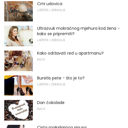
Crni udovica
LJEPOTA I ZDRAVLJE
Ultrazvuk mokraćnog mjehura kod žena -
kako se pripremiti?
LJEPOTA I ZDRAVLJE
Kako održavati red u apartmanu?
KUĆA
Bursitis pete - što je to?
LJEPOTA I ZDRAVLJE
Dan čokolade
KUĆA
Cista maksilarnog sinusa