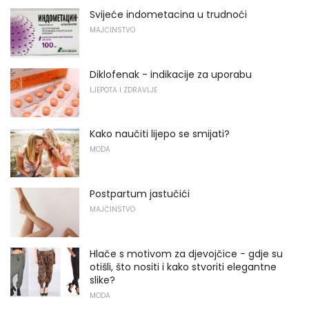
Svijeće indometacina u trudnoći
MAJČINSTVO
Diklofenak - indikacije za uporabu
LJEPOTA I ZDRAVLJE
Kako naučiti lijepo se smijati?
MODA
Postpartum jastučići
MAJČINSTVO
Hlače s motivom za djevojčice - gdje su
otišli, što nositi i kako stvoriti elegantne
slike?
MODA