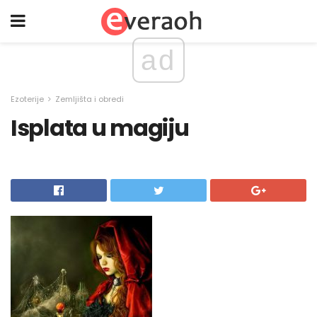
ad
Ezoterije
Zemljišta i obredi
Isplata u magiju