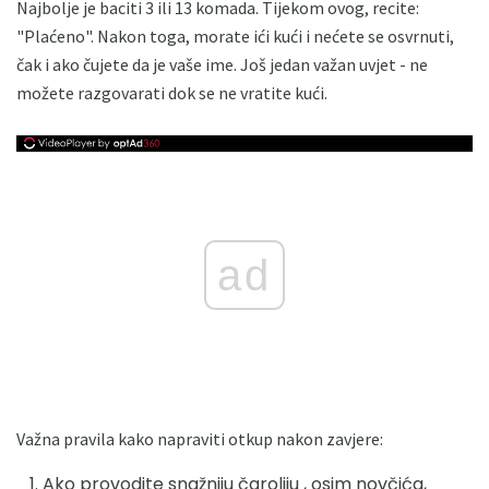
Najbolje je baciti 3 ili 13 komada. Tijekom ovog, recite:
"Plaćeno". Nakon toga, morate ići kući i nećete se osvrnuti,
čak i ako čujete da je vaše ime. Još jedan važan uvjet - ne
možete razgovarati dok se ne vratite kući.
ad
Važna pravila kako napraviti otkup nakon zavjere:
Ako provodite snažniju čaroliju , osim novčića,