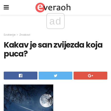
ad
Ezoterije
Znakovi
Kakav je san zvijezda koja
puca?