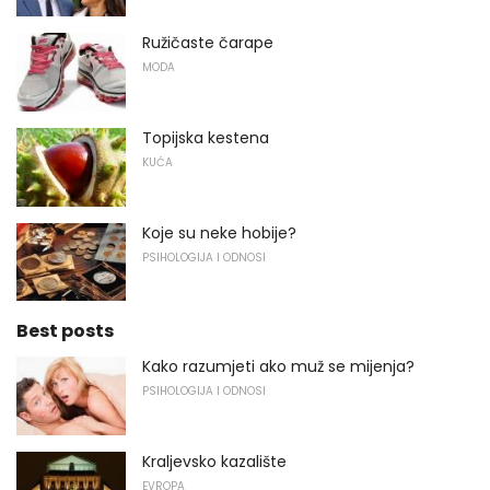
Ružičaste čarape
MODA
Topijska kestena
KUĆA
Koje su neke hobije?
PSIHOLOGIJA I ODNOSI
Best posts
Kako razumjeti ako muž se mijenja?
PSIHOLOGIJA I ODNOSI
Kraljevsko kazalište
EVROPA