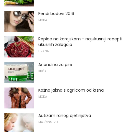
Fendi bodovi 2016
MODA
Repice na korejskom - najukusniji recepti
ukusnih zalogaja
HRANA
Anandina za pse
KUĆA
Kožna jakna s ogrlicom od krzna
MODA
Autizam ranog djetinjstva
MAJČINSTVO