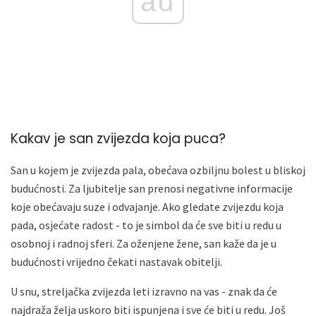
ad
Kakav je san zvijezda koja puca?
San u kojem je zvijezda pala, obećava ozbiljnu bolest u bliskoj
budućnosti. Za ljubitelje san prenosi negativne informacije
koje obećavaju suze i odvajanje. Ako gledate zvijezdu koja
pada, osjećate radost - to je simbol da će sve biti u redu u
osobnoj i radnoj sferi. Za oženjene žene, san kaže da je u
budućnosti vrijedno čekati nastavak obitelji.
U snu, streljačka zvijezda leti izravno na vas - znak da će
najdraža želja uskoro biti ispunjena i sve će biti u redu. Još