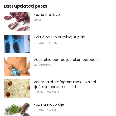
Last updated posts
Kožne broševe
MODA
Tekućina u pleuralnoj šupljini
LJEPOTA I ZDRAVLJE
Vaginalna operacija nakon porođaja
MAJČINSTVO
Venerealni limfogranulom - uzroci i
liječenje opasne bolesti
LJEPOTA I ZDRAVLJE
Ružmarinovo ulje
LJEPOTA I ZDRAVLJE