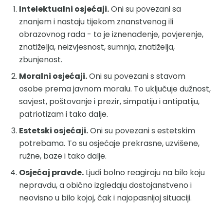
Intelektualni osjećaji.
Oni su povezani sa
znanjem i nastaju tijekom znanstvenog ili
obrazovnog rada - to je iznenađenje, povjerenje,
znatiželja, neizvjesnost, sumnja, znatiželja,
zbunjenost.
Moralni osjećaji.
Oni su povezani s stavom
osobe prema javnom moralu. To uključuje dužnost,
savjest, poštovanje i prezir, simpatiju i antipatiju,
patriotizam i tako dalje.
Estetski osjećaji.
Oni su povezani s estetskim
potrebama. To su osjećaje prekrasne, uzvišene,
ružne, baze i tako dalje.
Osjećaj pravde.
Ljudi bolno reagiraju na bilo koju
nepravdu, a obično izgledaju dostojanstveno i
neovisno u bilo kojoj, čak i najopasnijoj situaciji.