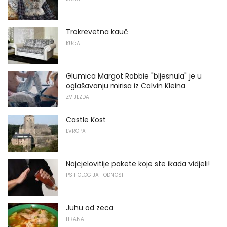
Trokrevetna kauč
KUĆA
Glumica Margot Robbie "bljesnula" je u
oglašavanju mirisa iz Calvin Kleina
ZVIJEZDA
Castle Kost
EVROPA
Najcjelovitije pakete koje ste ikada vidjeli!
PSIHOLOGIJA I ODNOSI
Juhu od zeca
HRANA