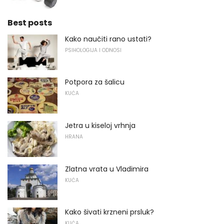
Best posts
Kako naučiti rano ustati?
PSIHOLOGIJA I ODNOSI
Potpora za šalicu
KUĆA
Jetra u kiseloj vrhnja
HRANA
Zlatna vrata u Vladimira
KUĆA
Kako šivati ​​krzneni prsluk?
KUĆA