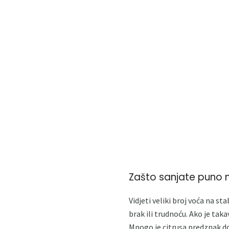
Zašto sanjate puno
Vidjeti veliki broj voća na sta
brak ili trudnoću. Ako je taka
Mnogo je citrusa predznak d