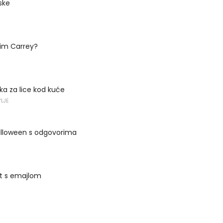
ske
Jim Carrey?
a ​​za lice kod kuće
VLJE
alloween s odgovorima
it s emajlom