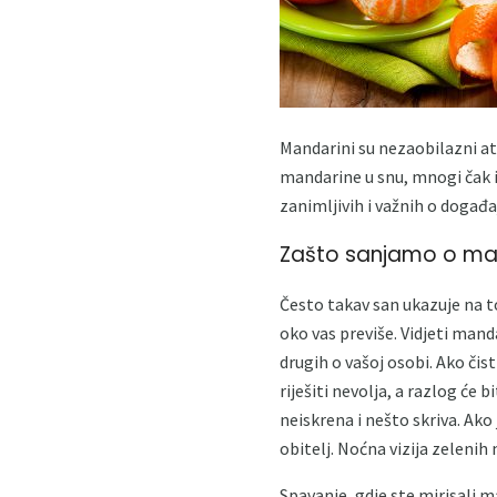
Mandarini su nezaobilazni at
mandarine u snu, mnogi čak 
zanimljivih i važnih o događa
Zašto sanjamo o ma
Često takav san ukazuje na to
oko vas previše. Vidjeti mand
drugih o vašoj osobi. Ako čis
riješiti nevolja, a razlog će 
neiskrena i nešto skriva. Ako
obitelj. Noćna vizija zelenih
Spavanje, gdje ste mirisali