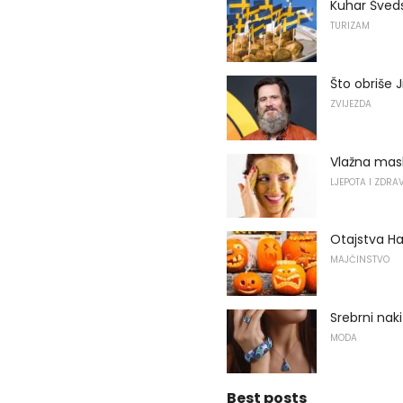
Kuhar Šved
TURIZAM
Što obriše 
ZVIJEZDA
Vlažna mask
LJEPOTA I ZDRA
Otajstva H
MAJČINSTVO
Srebrni nak
MODA
Best posts