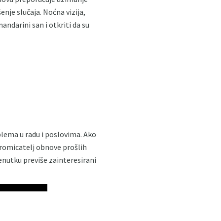
nje slučaja. Noćna vizija,
mandarini san i otkriti da su
blema u radu i poslovima. Ako
 promicatelj obnove prošlih
renutku previše zainteresirani