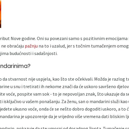
ribut Nove godine. Oni su povezani samo s pozitivnim emocijama i
i ne obraćaju
pažnju
na to i uzalud, jer s točnim tumačenjem omog
jima budućnosti i sadašnjosti.
ndarinima?
 da stvarnost nije uspjela, kao što ste očekivali. Možda je razlog
arine u snu i tretirati ih nekome znači da će uskoro savršeno djelo
tite voće, pospite vam sok - to je nepovoljan znak, što ukazuje da 
biti isključivo u vašem ponašanju. Za ženu, san o mandarini služi kao
 jedete ukusno voće, onda će se nešto dobro dogoditi uskoro, a to ć
 mandarina je upozorenje da je vrijedno više vremena dati bliskim l
 mandarin, pokazuje da ste umorni od dosadnog života. Tumačenje 