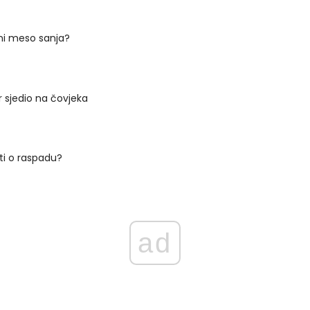
ni meso sanja?
r sjedio na čovjeka
ti o raspadu?
ad