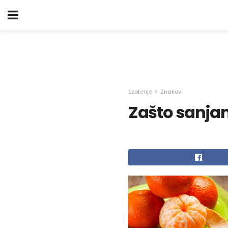
Ezoterije
Znakovi
Zašto sanj