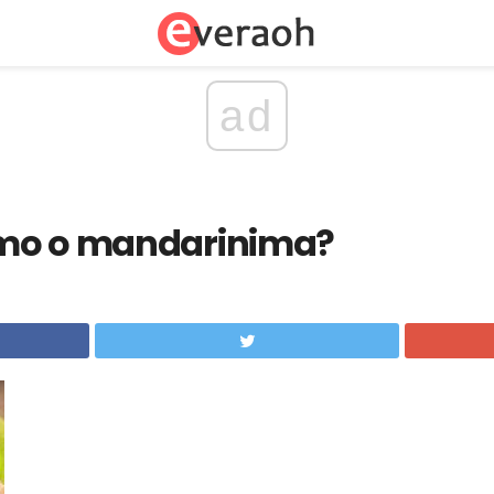
ad
amo o mandarinima?