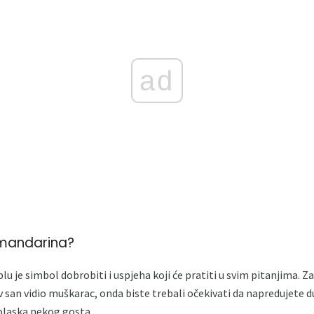
ad
 mandarina?
blu je simbol dobrobiti i uspjeha koji će pratiti u svim pitanjima. Za 
v san vidio muškarac, onda biste trebali očekivati ​​da napredujete du
olaska nekog gosta.