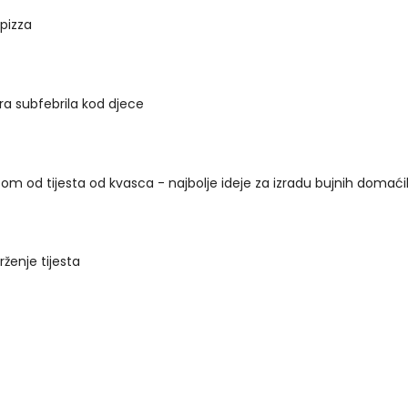
 pizza
a subfebrila kod djece
som od tijesta od kvasca - najbolje ideje za izradu bujnih domać
rženje tijesta