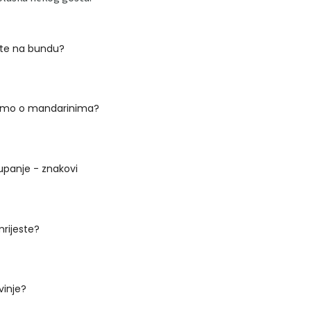
ate na bundu?
amo o mandarinima?
kupanje - znakovi
mrijeste?
vinje?