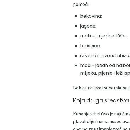
pomoći:
bekovina;
jagode;
maline i njezine lišće;
brusnice;
crvena i crvena ribiza;
med - jedan od najbol
mlijeka, pijenje i leži 
Bobice (svježe i suhe) skuha
Koja druga sredstva l
Kuhanje vrbe! Ovo je najučink
glavobolje i nema nuspojava. 
dnevno za uzimanje trećine s