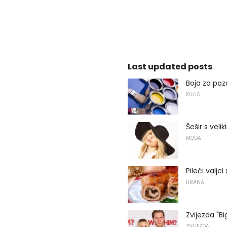
Last updated posts
Boja za poz
KUĆA
Šešir s vel
MODA
Pileći valjci
HRANA
Zvijezda "B
ZVIJEZDA