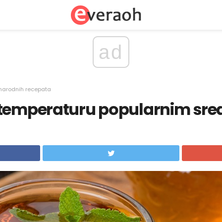
ad
narodnih recepata
 temperaturu popularnim sre