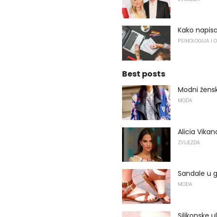
Kako napisa
PSIHOLOGIJA I 
Best posts
Modni žensk
MODA
Alicia Vikan
ZVIJEZDA
Sandale u g
MODA
Silikonske u