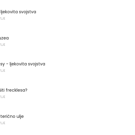
- ljekovita svojstva
VLJE
uzea
VLJE
sy - ljekovita svojstva
VLJE
šiti frecklesa?
VLJE
terično ulje
VLJE