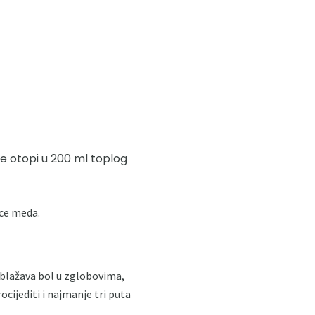
se otopi u 200 ml toplog
ice meda.
 ublažava bol u zglobovima,
cijediti i najmanje tri puta