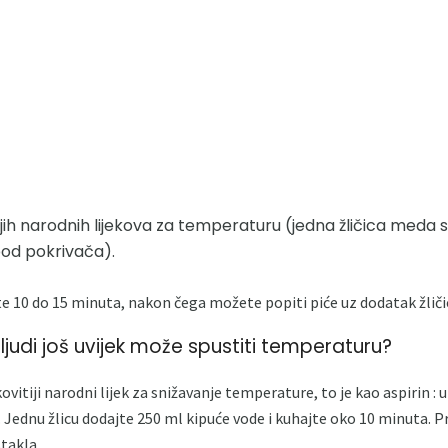
jih narodnih lijekova za temperaturu (jedna žličica meda 
ispod pokrivača).
jte 10 do 15 minuta, nakon čega možete popiti piće uz dodatak žlič
judi još uvijek može spustiti temperaturu?
ovitiji narodni lijek za snižavanje temperature, to je kao aspirin :
Jednu žlicu dodajte 250 ml kipuće vode i kuhajte oko 10 minuta. Pro
takla.