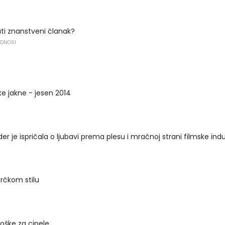
ti znanstveni članak?
ODNOSI
e jakne - jesen 2014
der je ispričala o ljubavi prema plesu i mračnoj strani filmske indu
rčkom stilu
loške za cipele