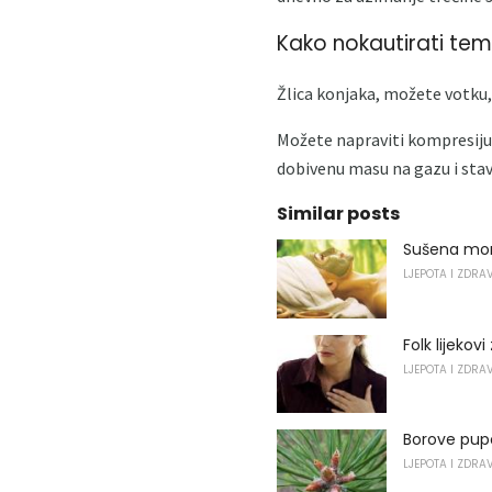
Kako nokautirati te
Žlica konjaka, možete votku, 
Možete napraviti kompresiju 
dobivenu masu na gazu i stavi
Similar posts
Sušena mor
LJEPOTA I ZDRA
Folk lijekov
LJEPOTA I ZDRA
Borove pupo
LJEPOTA I ZDRA