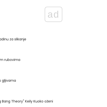
ad
adinu za slikanje
ikim rubovima
 s gljivama
ig Bang Theory" Keily Kuoko oženi