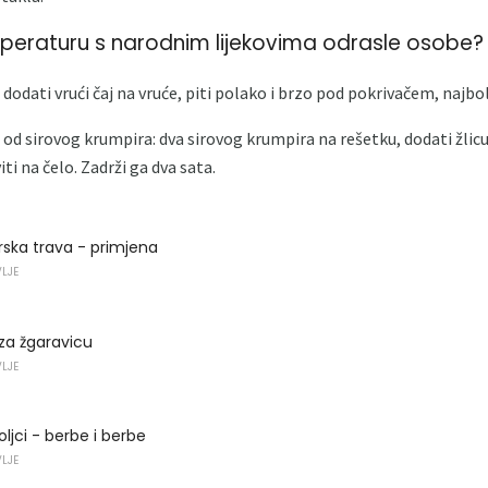
mperaturu s narodnim lijekovima odrasle osobe?
dodati vrući čaj na vruće, piti polako i brzo pod pokrivačem, najbol
od sirovog krumpira: dva sirovog krumpira na rešetku, dodati žlic
ti na čelo. Zadrži ga dva sata.
ska trava - primjena
VLJE
i za žgaravicu
VLJE
ljci - berbe i berbe
VLJE