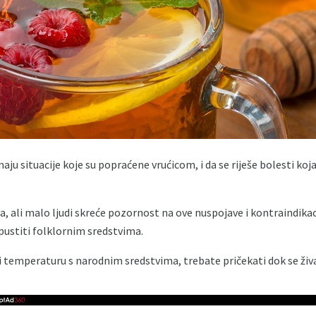
aju situacije koje su popraćene vrućicom, i da se riješe bolesti koja
a, ali malo ljudi skreće pozornost na ove nuspojave i kontraindikaci
ustiti folklornim sredstvima.
i temperaturu s narodnim sredstvima, trebate pričekati dok se ži