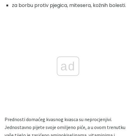
za borbu protiv pjegica, mitesera, kožnih bolesti.
ad
Prednosti domaćeg kvasnog kvasca su neprocjenjivi.
Jednostavno pijete svoje omiljeno piće, a u ovom trenutku
vaše tijelo je zasićeno aminokiselinama, vitaminima i