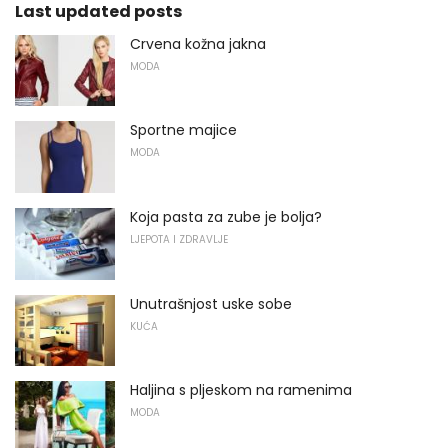
Last updated posts
Crvena kožna jakna
MODA
Sportne majice
MODA
Koja pasta za zube je bolja?
LJEPOTA I ZDRAVLJE
Unutrašnjost uske sobe
KUĆA
Haljina s pljeskom na ramenima
MODA