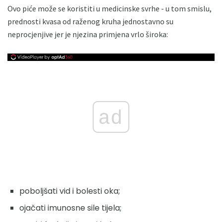
Ovo piće može se koristiti u medicinske svrhe - u tom smislu,
prednosti kvasa od raženog kruha jednostavno su
neprocjenjive jer je njezina primjena vrlo široka:
ad
poboljšati vid i bolesti oka;
ojačati imunosne sile tijela;