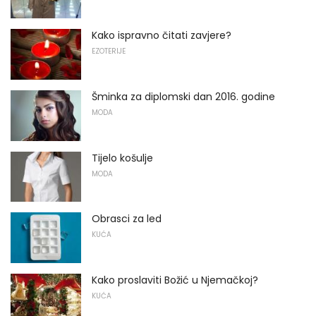
Kako ispravno čitati zavjere?
EZOTERIJE
Šminka za diplomski dan 2016. godine
MODA
Tijelo košulje
MODA
Obrasci za led
KUĆA
Kako proslaviti Božić u Njemačkoj?
KUĆA