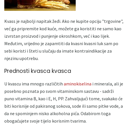
Kvass je najbolji napitak žeđi. Ako ne kupite opciju "trgovine",
već ga pripremite kod kuće, možete ga koristiti ne samo kao
izvrstan proizvod i punjenje okroshkom, već i kao lijek.
Međutim, vrijedno je zapamtiti da kvasni kvasni luk sam po
sebi koristi i šteti u slučaju da imate kontraindikacije za
njezinu upotrebu.
Prednosti kvasca kvasca
U kvascu ima mnogo različitih
aminokiselina
i minerala, ali je
posebno poznata po svom vitaminskom sastavu - sadrži
puno vitamina B, kao i E, H, PP. Zahvaljujući tome, svakako će
biti korisnije od pakiranog sokova, sode ili samo pitke vode, a
da ne spominjem nisko alkoholna pića. Odabirom toga
obogaćujete svoje tijelo korisnim tvarima.