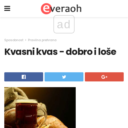
ad
Sposobnost
Pravilna prehrana
Kvasni kvas - dobro i loše