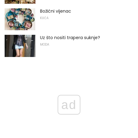
Božićni vijenac
KUĆA
Uz što nositi trapera suknje?
MODA
ad