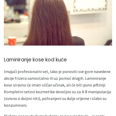
Laminiranje kose kod kuće
Imajući profesionalni set, lako je ponoviti sve gore navedene
akcije frizera samostalno ili uz pomoć drugih. Laminiranje
kose izravno će imati sličan učinak, ali će biti puno jeftiniji.
Kompletni setovi kozmetike dovoljno su za 4-8 manipulacija
(ovisno o duljini niti), pohranjeni su dulje vrijeme i slabo su
konzumirani.
Možete napraviti domaću foliju za kavu kod kuće - recepti