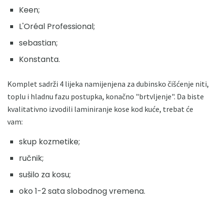
Keen;
L'Oréal Professional;
sebastian;
Konstanta.
Komplet sadrži 4 lijeka namijenjena za dubinsko čišćenje niti,
toplu i hladnu fazu postupka, konačno "brtvljenje". Da biste
kvalitativno izvodili laminiranje kose kod kuće, trebat će
vam:
skup kozmetike;
ručnik;
sušilo za kosu;
oko 1-2 sata slobodnog vremena.