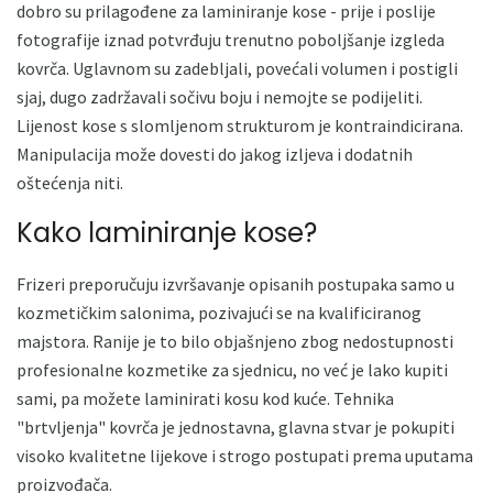
dobro su prilagođene za laminiranje kose - prije i poslije
fotografije iznad potvrđuju trenutno poboljšanje izgleda
kovrča. Uglavnom su zadebljali, povećali volumen i postigli
sjaj, dugo zadržavali sočivu boju i nemojte se podijeliti.
Lijenost kose s slomljenom strukturom je kontraindicirana.
Manipulacija može dovesti do jakog izljeva i dodatnih
oštećenja niti.
Kako laminiranje kose?
Frizeri preporučuju izvršavanje opisanih postupaka samo u
kozmetičkim salonima, pozivajući se na kvalificiranog
majstora. Ranije je to bilo objašnjeno zbog nedostupnosti
profesionalne kozmetike za sjednicu, no već je lako kupiti
sami, pa možete laminirati kosu kod kuće. Tehnika
"brtvljenja" kovrča je jednostavna, glavna stvar je pokupiti
visoko kvalitetne lijekove i strogo postupati prema uputama
proizvođača.