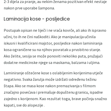
2-3 dijela za pranje, au nekim ženama pozitivan efekt nestaje
nakon prve uporabe šampona.
Laminacija kose - posljedice
Postupak opisan ne liječi i ne vraća kovrče, ali ako ih ispravno
učini, to ih ne čini naškoditi. Ako je manipulacija učinila
iskusni i kvalificirani majstor, posljedice nakon laminiranja
kosa ograničene su na njihov povratak u prvobitno stanje.
Ako želite, sesija se može ponoviti nekoliko puta, pružajući
dodatne medicinske njege sa maskama, balzama i uljima.
Laminiranje oštećene kose s oslabljenim korijenima utječe
negativno. Svaka žarulja može izdržati određenu težinu
štapa. Ako se masa kose nakon premazivanja s filmom
značajno povećava i premašuje dopuštenu granicu, ispadne
zajedno s korijenom. Kao rezultat toga, brave počinju snažno
kapati, sve do alopezije .