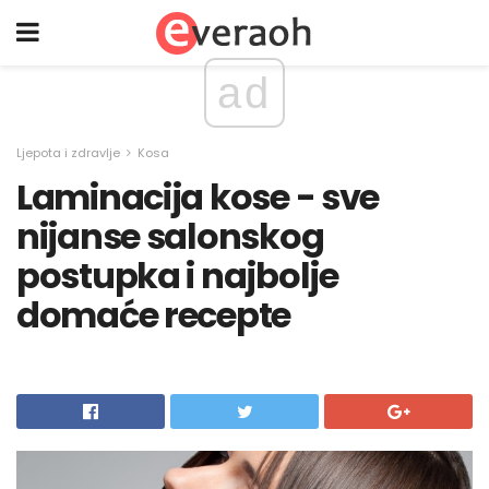
ad
Ljepota i zdravlje
Kosa
Laminacija kose - sve
nijanse salonskog
postupka i najbolje
domaće recepte