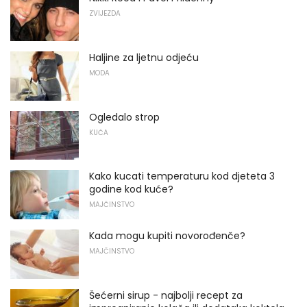
ZVIJEZDA
Haljine za ljetnu odjeću
MODA
Ogledalo strop
KUĆA
Kako kucati temperaturu kod djeteta 3
godine kod kuće?
MAJČINSTVO
Kada mogu kupiti novorođenče?
MAJČINSTVO
Šećerni sirup - najbolji recept za