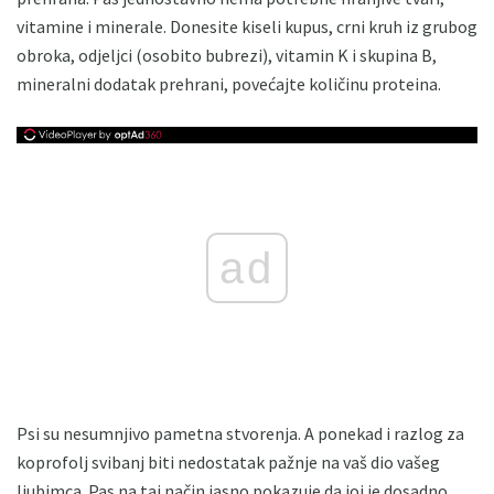
vitamine i minerale. Donesite kiseli kupus, crni kruh iz grubog
obroka, odjeljci (osobito bubrezi), vitamin K i skupina B,
mineralni dodatak prehrani, povećajte količinu proteina.
ad
Psi su nesumnjivo pametna stvorenja. A ponekad i razlog za
koprofolj svibanj biti nedostatak pažnje na vaš dio vašeg
ljubimca. Pas na taj način jasno pokazuje da joj je dosadno.