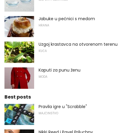
Jabuke u pećnici s medom
HRANA
Uzgoj krastavca na otvorenom terenu
KUĆA
Kaputi za punu ženu
MODA
Best posts
Pravila igre u "Scrabble"
MAJČINSTVO
Nikki Reed i Pavel Priluchny