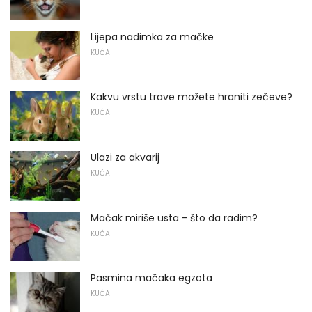
Lijepa nadimka za mačke
KUĆA
Kakvu vrstu trave možete hraniti zečeve?
KUĆA
Ulazi za akvarij
KUĆA
Mačak miriše usta - što da radim?
KUĆA
Pasmina mačaka egzota
KUĆA