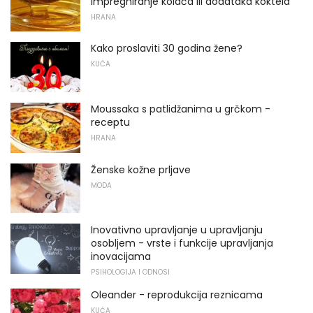
impregniranje kolača ili dodataka koktela
HRANA
Kako proslaviti 30 godina žene?
KUĆA
Moussaka s patlidžanima u grčkom -
receptu
HRANA
Ženske kožne prljave
MODA
Inovativno upravljanje u upravljanju
osobljem - vrste i funkcije upravljanja
inovacijama
PSIHOLOGIJA I ODNOSI
Oleander - reprodukcija reznicama
KUĆA