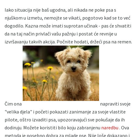
Iako situacija nije baš ugodna, ali nikada ne poke psa s
njuškom u izmetu, nemojte se vikati, pogotovo kad se to već
dogodilo. Kazna može imati suprotan učinak - pas će shvatiti
da na taj način privlači vašu pažnju i postat će revnije u
izvršavanju takvih akcija. Počnite hodati, držeći psa na remen.
Čim ona
napraviti svoje
"velika djela" i početi pokazati zanimanje za svoje vlastite
pilote, oštro izvaditi psa, upozoravajući sve pokušaje da ih
dodiruju. Možete koristiti bilo koju zabranjenu
naredbu
. Ova
metoda je posebno dobra za mlade pse. Nije loše dokazano i