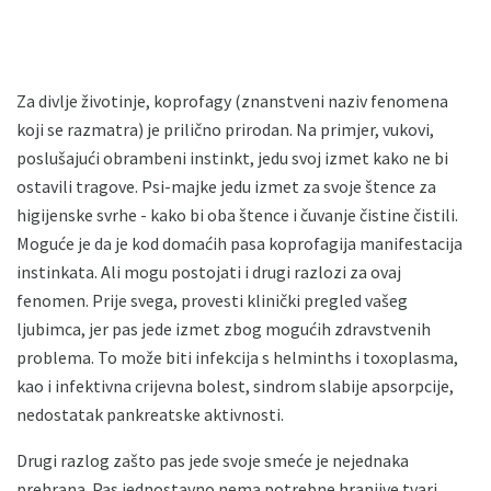
Za divlje životinje, koprofagy (znanstveni naziv fenomena
koji se razmatra) je prilično prirodan. Na primjer, vukovi,
poslušajući obrambeni instinkt, jedu svoj izmet kako ne bi
ostavili tragove. Psi-majke jedu izmet za svoje štence za
higijenske svrhe - kako bi oba štence i čuvanje čistine čistili.
Moguće je da je kod domaćih pasa koprofagija manifestacija
instinkata. Ali mogu postojati i drugi razlozi za ovaj
fenomen. Prije svega, provesti klinički pregled vašeg
ljubimca, jer pas jede izmet zbog mogućih zdravstvenih
problema. To može biti infekcija s helminths i toxoplasma,
kao i infektivna crijevna bolest, sindrom slabije apsorpcije,
nedostatak pankreatske aktivnosti.
Drugi razlog zašto pas jede svoje smeće je nejednaka
prehrana. Pas jednostavno nema potrebne hranjive tvari,