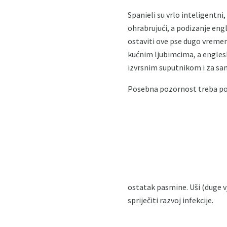
Spanieli su vrlo inteligentni,
ohrabrujući, a podizanje eng
ostaviti ove pse dugo vremen
kućnim ljubimcima, a engleski
izvrsnim suputnikom i za samo
Posebna pozornost treba posv
ostatak pasmine. Uši (duge 
spriječiti razvoj infekcije.