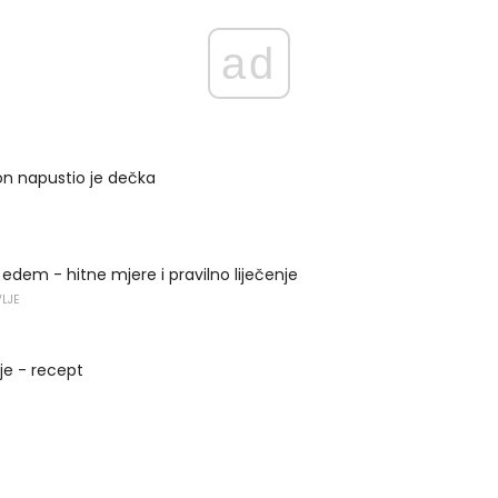
ad
on napustio je dečka
edem - hitne mjere i pravilno liječenje
VLJE
je - recept