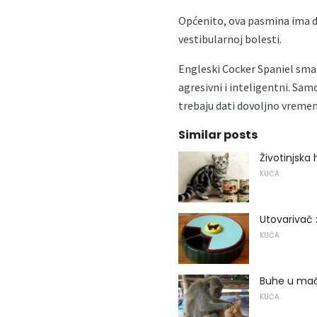
Općenito, ova pasmina ima do
vestibularnoj bolesti.
Engleski Cocker Spaniel smatr
agresivni i inteligentni. Sam
trebaju dati dovoljno vremena
Similar posts
Životinjska
KUĆA
Utovarivač
KUĆA
Buhe u ma
KUĆA