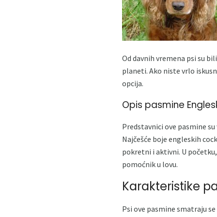
Od davnih vremena psi su bili
planeti. Ako niste vrlo iskusn
opcija.
Opis pasmine Englesk
Predstavnici ove pasmine su v
Najčešće boje engleskih cocke
pokretni i aktivni. U početku
pomoćnik u lovu.
Karakteristike 
Psi ove pasmine smatraju se 