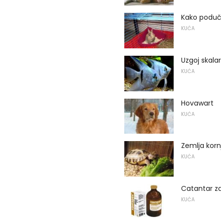
Kako poduči
KUĆA
Uzgoj skala
KUĆA
Hovawart
KUĆA
Zemlja kor
KUĆA
Catantar z
KUĆA