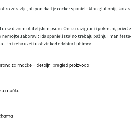
bro zdravlje, ali ponekad je cocker spaniel sklon gluhoniji, katar
a se divnim obiteljskim psom. Oni su razigrani i pokretni, privržen
o nemojte zaboraviti da spanieli stalno trebaju pažnju i manifesta
 - to treba uzeti u obzir kod odabira ljubimca.
 hrana za mačke - detaljni pregled proizvoda
 za mačke
čkama