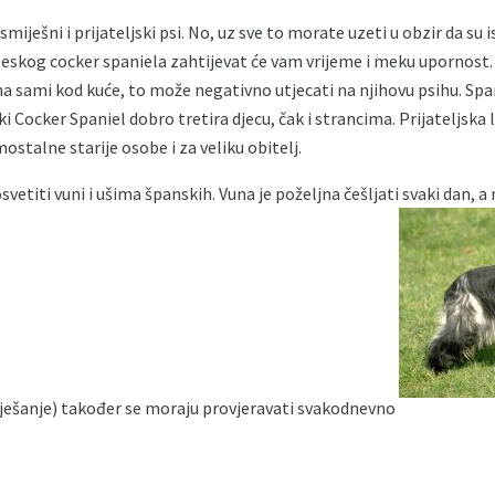
 smiješni i prijateljski psi. No, uz sve to morate uzeti u obzir da su
leskog cocker spaniela zahtijevat će vam vrijeme i meku upornost
a sami kod kuće, to može negativno utjecati na njihovu psihu. Span
 Cocker Spaniel dobro tretira djecu, čak i strancima. Prijateljska l
stalne starije osobe i za veliku obitelj.
etiti vuni i ušima španskih. Vuna je poželjna češljati svaki dan, a
vješanje) također se moraju provjeravati svakodnevno