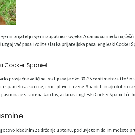
 vjerni prijatelji i vjerni suputnici čovjeka. A danas su među najče
i uzgajivač pasa i volite slatka prijateljska pasa, engleski Cocker S
i Cocker Spaniel
rlo prosječne veličine: rast pasa je oko 30-35 centimetara i težina
r spanielova su crne, crno-plave i crvene. Spanieli imaju dobro ra
, pasmina je stvorena kao lov, a danas engleski Cocker Spaniel će b
pasmine
gotovo idealnim za držanje u stanu, pod uvjetom da im možete pru