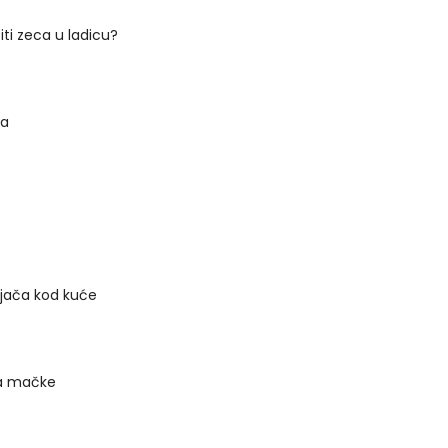
ti zeca u ladicu?
ra
njača kod kuće
a mačke