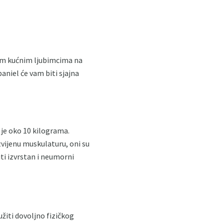
šćim kućnim ljubimcima na
paniel će vam biti sjajna
 je oko 10 kilograma.
zvijenu muskulaturu, oni su
iti izvrstan i neumorni
žiti dovoljno fizičkog