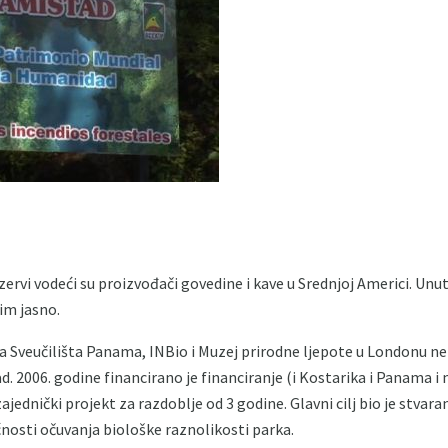
vi vodeći su proizvođači govedine i kave u Srednjoj Americi. Unuta
vim jasno.
a Sveučilišta Panama, INBio i Muzej prirodne ljepote u Londonu nek
 2006. godine financirano je financiranje (i Kostarika i Panama 
ajednički projekt za razdoblje od 3 godine. Glavni cilj bio je stvaran
nosti očuvanja biološke raznolikosti parka.