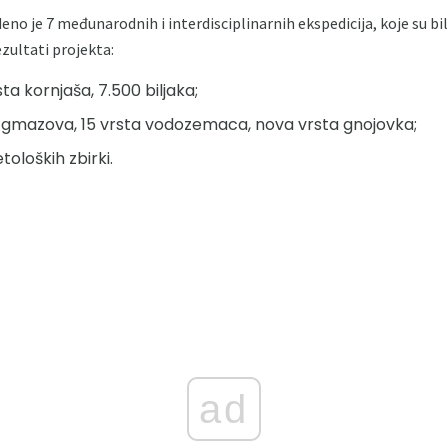
o je 7 međunarodnih i interdisciplinarnih ekspedicija, koje su bil
zultati projekta:
ta kornjaša, 7.500 biljaka;
, 3 gmazova, 15 vrsta vodozemaca, nova vrsta gnojovka;
oloških zbirki.
ad