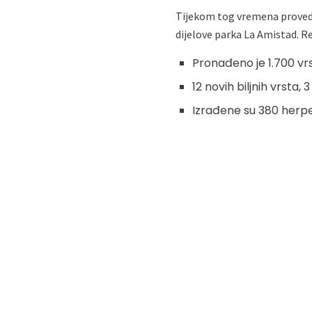
Tijekom tog vremena proveden
dijelove parka La Amistad. Re
Pronađeno je 1.700 vrs
12 novih biljnih vrsta
Izrađene su 380 herpet