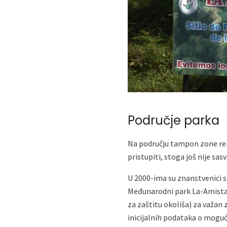
Područje parka
Na području tampon zone rezer
pristupiti, stoga još nije sas
U 2000-ima su znanstvenici s
Međunarodni park La-Amistad.
za zaštitu okoliša) za važan z
inicijalnih podataka o moguć