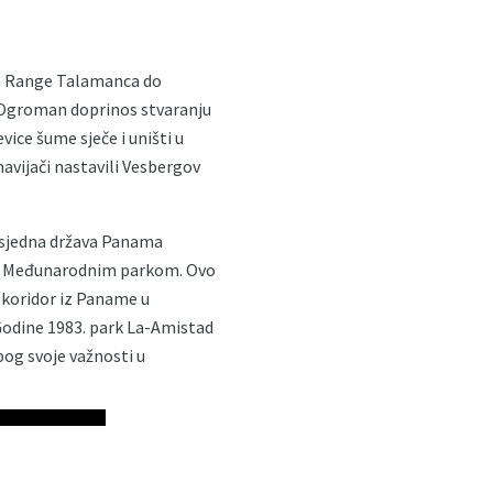
rha Range Talamanca do
. Ogroman doprinos stvaranju
vice šume sječe i uništi u
navijači nastavili Vesbergov
susjedna država Panama
ašen Međunarodnim parkom. Ovo
i koridor iz Paname u
 Godine 1983. park La-Amistad
bog svoje važnosti u