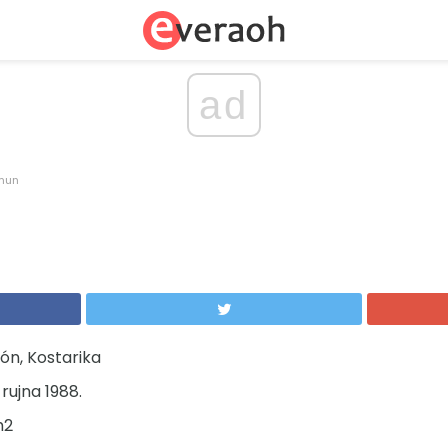
ad
mun
ón, Kostarika
 rujna 1988.
m2