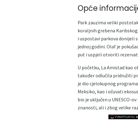
Opće informacij
Park zauzima veliki postotak
koraljnih grebena Karibskog 
i uspostavi parkova donijeli 
jednoj godini. Olaf je pokuša
put i uspjeli otvoriti rezervat
U početku, La Amistad kao ob
također odlučila pridružiti 
je dio cjelokupnog programa 
Meksiko, kao i očuvati ekosu
bio je uključen u UNESCO-ov p
znanosti, ali i zbog velike ra