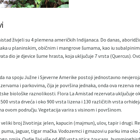
i
tad živjeli su 4 plemena američkih Indijanaca. Do danas, aboridžin
iljaka u planinskim, običnim i mangrove šumama, kao iu subalpini
vata dio je djevice šume hrasta, koja uključuje 7 vrsta (Quercus). O
a na spoju Južne i Sjeverne Amerike postoji jednostavno nevjeroja
ezervama i parkovima, čija je površina jednaka, onda ova rezerva 
etske biološke raznolikosti. Flora La Amistad rezervata uključuje ok
 500 vrsta drveća i oko 900 vrsta lizena i 130 različitih vrsta orhi
na ovom području. Vegetacija varira s visinom i površinom.
eliki broj životinja: jelen, kapucin (majmun), ulov, tapir i drugi. 
: puma, jaguar, tigar mačka. Vodozemci i gmazovi u parku ima oko 
o zmija. Ovdje živi više od 400 vrsta ptica: toucans, hummingbirds,