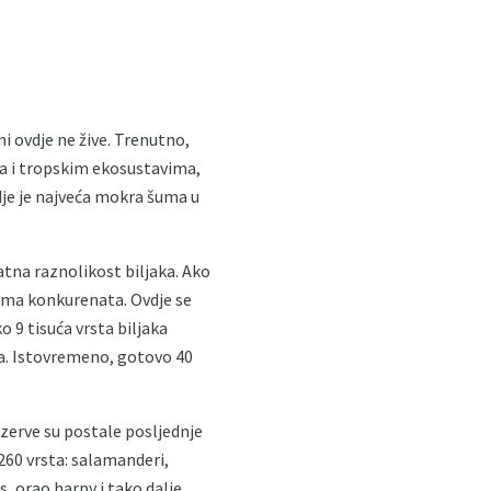
i ovdje ne žive. Trenutno,
ma i tropskim ekosustavima,
vdje je najveća mokra šuma u
tna raznolikost biljaka. Ako
nema konkurenata. Ovdje se
o 9 tisuća vrsta biljaka
deja. Istovremeno, gotovo 40
Rezerve su postale posljednje
260 vrsta: salamanderi,
 orao harpy i tako dalje.