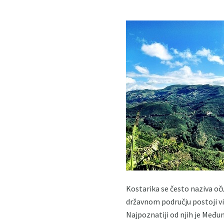
Kostarika se često naziva oču
državnom području postoji više
Najpoznatiji od njih je Među