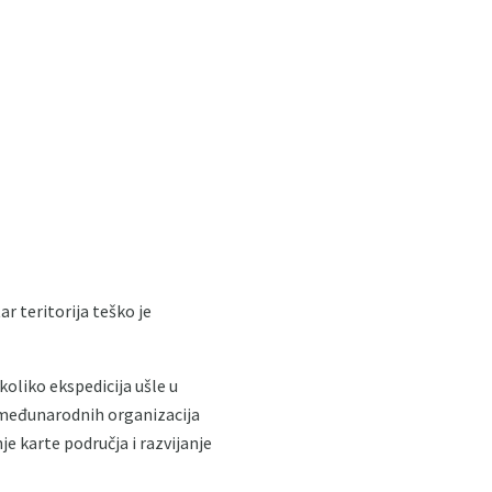
r teritorija teško je
oliko ekspedicija ušle u
i međunarodnih organizacija
je karte područja i razvijanje