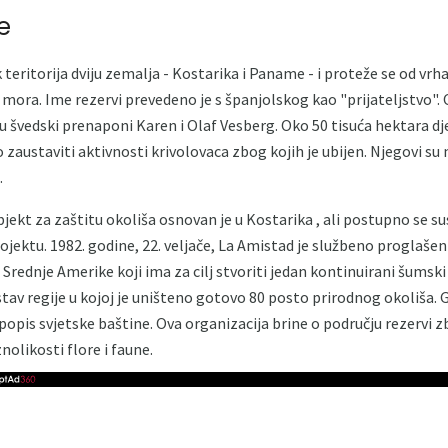
e
 teritorija dviju zemalja - Kostarika i Paname - i proteže se od v
mora. Ime rezervi prevedeno je s španjolskog kao "prijateljstvo"
su švedski prenaponi Karen i Olaf Vesberg. Oko 50 tisuća hektara dje
o zaustaviti aktivnosti krivolovaca zbog kojih je ubijen. Njegovi su 
.
jekt za zaštitu okoliša osnovan je u Kostarika , ali postupno se 
projektu. 1982. godine, 22. veljače, La Amistad je službeno progl
Srednje Amerike koji ima za cilj stvoriti jedan kontinuirani šumsk
stav regije u kojoj je uništeno gotovo 80 posto prirodnog okoliša.
opis svjetske baštine. Ova organizacija brine o području rezervi z
znolikosti flore i faune.