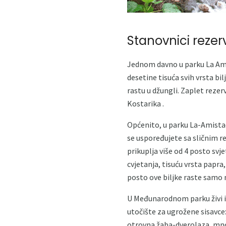
Stanovnici rezerv
Jednom davno u parku La Amis
desetine tisuća svih vrsta b
rastu u džungli. Zaplet rezer
Kostarika .
Općenito, u parku La-Amistad
se uspoređujete sa sličnim r
prikuplja više od 4 posto svj
cvjetanja, tisuću vrsta papra,
posto ove biljke raste samo 
U Međunarodnom parku živi i v
utočište za ugrožene sisavce
otrovna žaba-dverolaza, mnog