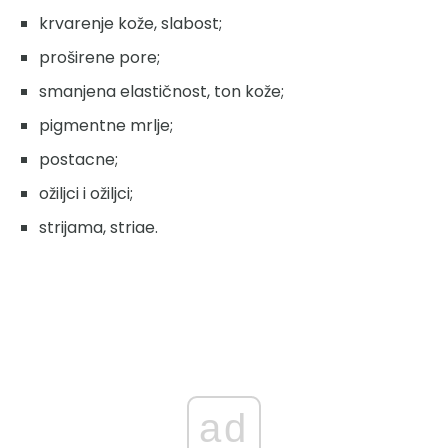
krvarenje kože, slabost;
proširene pore;
smanjena elastičnost, ton kože;
pigmentne mrlje;
postacne;
ožiljci i ožiljci;
strijama, striae.
ad