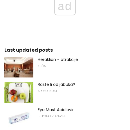
ad
Last updated posts
Heraklion - atrakcije
KUĆA
Raste li od jabuka?
SPOSOBNOST
Eye Mast Aciclovir
LJEPOTA I ZDRAVLJE