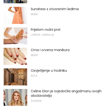
Sundress s otvorenim leđima
MODA
Prijelom nožni prst
LJEPOTA I ZDRAVLJE
Crna i crvena manikura
MODA
Osvjetljenje u hodniku
KUĆA
Celine Dion je svjedočila angažmanu svojih
obožavatelja
ZVIJEZDA