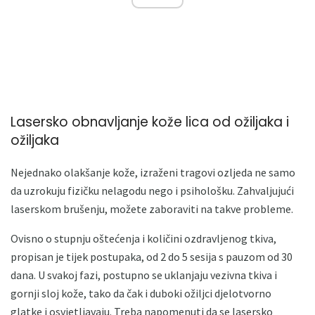
Lasersko obnavljanje kože lica od ožiljaka i
ožiljaka
Nejednako olakšanje kože, izraženi tragovi ozljeda ne samo
da uzrokuju fizičku nelagodu nego i psihološku. Zahvaljujući
laserskom brušenju, možete zaboraviti na takve probleme.
Ovisno o stupnju oštećenja i količini ozdravljenog tkiva,
propisan je tijek postupaka, od 2 do 5 sesija s pauzom od 30
dana. U svakoj fazi, postupno se uklanjaju vezivna tkiva i
gornji sloj kože, tako da čak i duboki ožiljci djelotvorno
glatke i osvjetljavaju. Treba napomenuti da se lasersko