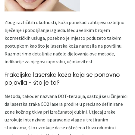
Zbog različitih okolnosti, koža ponekad zahtijeva ozbiljno
liječenje i poboljšanje izgleda. Među velikim brojem
kozmetičkih usluga, posebno je mjesto poduzeto takvim
postupkom kao što je laserska koža nanosila na površinu.
Razmotrimo detaljnije načelo djelovanja ove metode,
indikacije za njegovu uporabu, učinkovitost.
Frakcijska laserska koža koja se ponovno
pojavila - što je to?
Metoda, također nazvana DOT-terapija, sastoji se u činjenici
da laserska zraka CO2 lasera prodire u precizno definirane
zone kožnog tkiva pri izračunatoj dubini. Utjecaj zrake
uzrokuje intenzivno isparavanje vlage u tretiranim
stanicama, što uzrokuje da se oštećena tkiva odumiru i