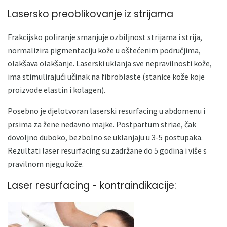
Lasersko preoblikovanje iz strijama
Frakcijsko poliranje smanjuje ozbiljnost strijama i strija,
normalizira pigmentaciju kože u oštećenim područjima,
olakšava olakšanje. Laserski uklanja sve nepravilnosti kože,
ima stimulirajući učinak na fibroblaste (stanice kože koje
proizvode elastin i kolagen).
Posebno je djelotvoran laserski resurfacing u abdomenu i
prsima za žene nedavno majke. Postpartum striae, čak
dovoljno duboko, bezbolno se uklanjaju u 3-5 postupaka.
Rezultati laser resurfacing su zadržane do 5 godina i više s
pravilnom njegu kože.
Laser resurfacing - kontraindikacije: