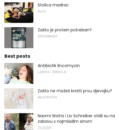
Stolica madrac
KUĆA
Zašto je protein potreban?
SPOSOBNOST
Best posts
Antibiotik lincomycin
LJEPOTA I ZDRAVLJE
Zašto ne možeš krstiti prvu djevojku?
MAJČINSTVO
Naomi Watts i Liv Schreiber otišli su na
zabavu s najmlađim sinom
ZVIJEZDA