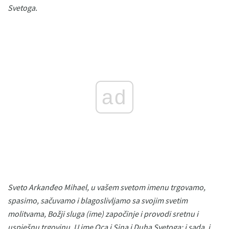
Svetoga.
ad
Sveto Arkanđeo Mihael, u vašem svetom imenu trgovamo,
spasimo, sačuvamo i blagoslivljamo sa svojim svetim
molitvama, Božji sluga (ime) započinje i provodi sretnu i
uspješnu trgovinu.
U ime Oca i Sina i Duha Svetoga;
i sada, i