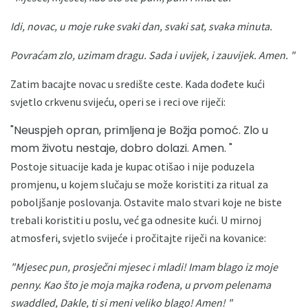
Idi, novac, u moje ruke svaki dan, svaki sat, svaka minuta.
Povraćam zlo, uzimam dragu.
Sada i uvijek, i zauvijek.
Amen. "
Zatim bacajte novac u središte ceste. Kada dođete kući
svjetlo crkvenu svijeću, operi se i reci ove riječi:
"Neuspjeh opran, primljena je Božja pomoć. Zlo u
mom životu nestaje, dobro dolazi. Amen. "
Postoje situacije kada je kupac otišao i nije poduzela
promjenu, u kojem slučaju se može koristiti za ritual za
poboljšanje poslovanja. Ostavite malo stvari koje ne biste
trebali koristiti u poslu, već ga odnesite kući. U mirnoj
atmosferi, svjetlo svijeće i pročitajte riječi na kovanice:
"Mjesec pun, prosječni mjesec i mladi!
Imam blago iz moje
penny.
Kao što je moja majka rođena, u prvom pelenama
swaddled, Dakle, ti si meni veliko blago!
Amen! "