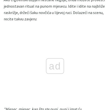
jednostavan ritual na punom mjesecu. Idite i idite na najbliže
raskrižje, držeći šaku novčića u lijevoj ruci. Dolazeći na scenu,
recite takvu zavjeru:
ad
"Mjesec, mjesec, kao što ste puni, puni i imat ću.