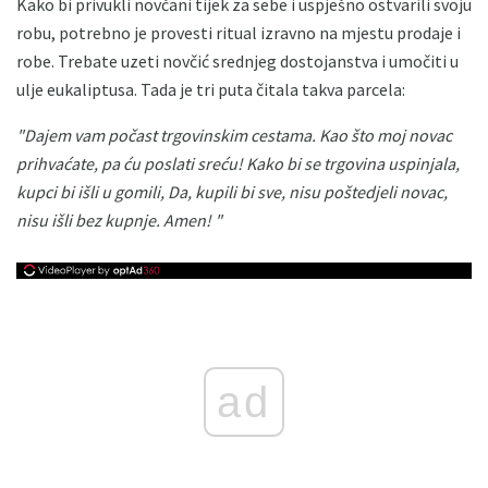
Kako bi privukli novčani tijek za sebe i uspješno ostvarili svoju
robu, potrebno je provesti ritual izravno na mjestu prodaje i
robe. Trebate uzeti novčić srednjeg dostojanstva i umočiti u
ulje eukaliptusa. Tada je tri puta čitala takva parcela:
"Dajem vam počast trgovinskim cestama.
Kao što moj novac
prihvaćate, pa ću poslati sreću!
Kako bi se trgovina uspinjala,
kupci bi išli u gomili, Da, kupili bi sve, nisu poštedjeli novac,
nisu išli bez kupnje.
Amen! "
ad