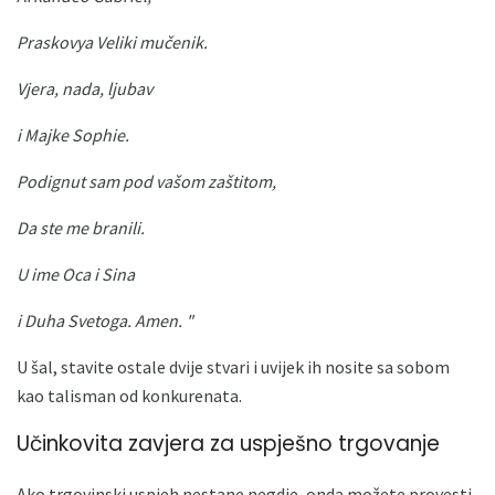
Praskovya Veliki mučenik.
Vjera, nada, ljubav
i Majke Sophie.
Podignut sam pod vašom zaštitom,
Da ste me branili.
U ime Oca i Sina
i Duha Svetoga.
Amen. "
U šal, stavite ostale dvije stvari i uvijek ih nosite sa sobom
kao talisman od konkurenata.
Učinkovita zavjera za uspješno trgovanje
Ako trgovinski uspjeh nestane negdje, onda možete provesti