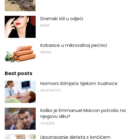
Dramski stil u odjeći
MODA
Kobasice u mikrovalnoj pećnici
HRANA
Best posts
Hormoni štitnjače tijekom trudnoće
MAJČINSTVO
Koliko je Emmanuel Macron potrošio na
njegovu sliku?
ZVIJEZDA
Upoznavanje djeteta s lončićem