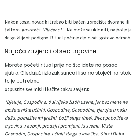
Nakon toga, novac bi trebao biti bačen u središte dvorane ili
šaltera, govoreći:
"Plaćeno!"
. Ne može se ukloniti, najbolje je
da ga klijent podigne. Ritual počinje djelovati gotovo odmah.
Najjača zavjera i obred trgovine
Morate početi ritual prije no što idete na posao
ujutro. Gledajući izlazak sunca ili samo stojeći na istok,
to je potrebno
otpustite sve misli i kažite takvu zavjeru:
"Djeluje, Gospodine, ti si rijeka čistih usana, jer bez mene ne
možete ništa učiniti.
Gospodine, Gospodine, vjerujte u našu
dušu, pomažite mi grešni, Božji sluga (ime), život poboljšava
trgovinu u kupnji, prodaji i promjeni, iu svemu.
Vi ste
Gospodin, Gospodine, učinili ste ga u ime Oca, Sina i Duha