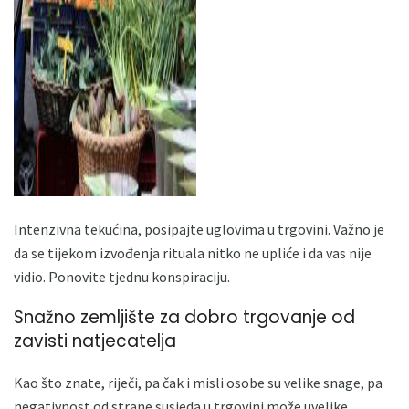
ad
Intenzivna tekućina, posipajte uglovima u trgovini. Važno je
da se tijekom izvođenja rituala nitko ne upliće i da vas nije
vidio. Ponovite tjednu konspiraciju.
Snažno zemljište za dobro trgovanje od
zavisti natjecatelja
Kao što znate, riječi, pa čak i misli osobe su velike snage, pa
negativnost od strane susjeda u trgovini može uvelike