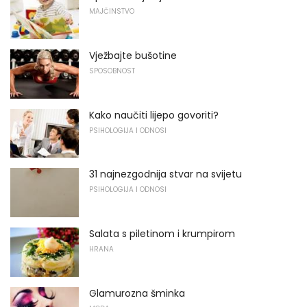
MAJČINSTVO
Vježbajte bušotine
SPOSOBNOST
Kako naučiti lijepo govoriti?
PSIHOLOGIJA I ODNOSI
31 najnezgodnija stvar na svijetu
PSIHOLOGIJA I ODNOSI
Salata s piletinom i krumpirom
HRANA
Glamurozna šminka