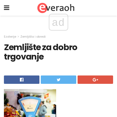
ad
Ezoterije
Zemljišta i obredi
Zemljište za dobro
trgovanje