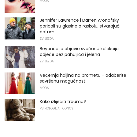
MODA
Jennifer Lawrence i Darren Aronofsky
poricali su glasine o raskolu, stvarajući
datum
ZVIJEZDA
Beyonce je objavio svečanu kolekciju
odjeće bez pahuljica i jelena
ZVIJEZDA
Večernja haljina na prometu - odaberite
savršenu mogućnost!
MODA
Kako izliječiti traumu?
PSIHOLOGIJA I ODNOSI