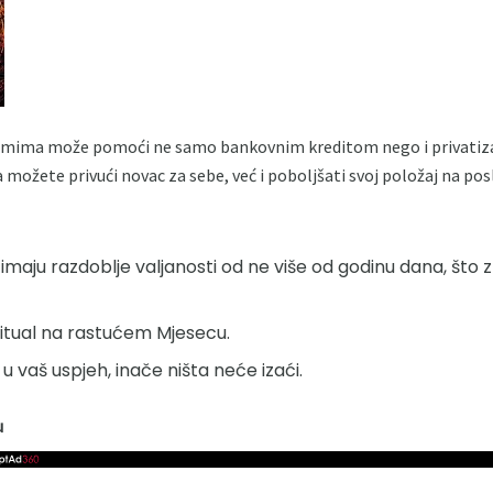
emima može pomoći ne samo bankovnim kreditom nego i privatizac
možete privući novac za sebe, već i poboljšati svoj položaj na poslu
 imaju razdoblje valjanosti od ne više od godinu dana, što 
ritual na rastućem Mjesecu.
 u vaš uspjeh, inače ništa neće izaći.
u