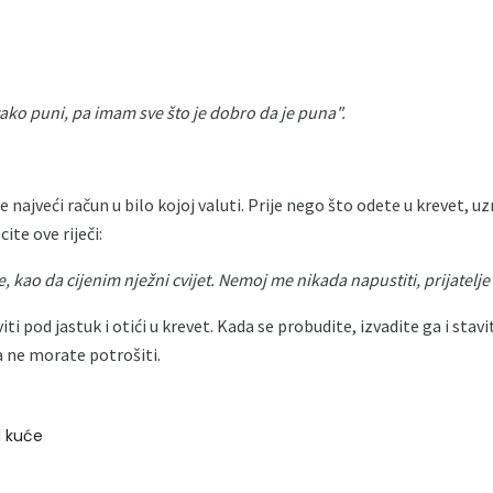
 tako puni, pa imam sve što je dobro da je puna".
e najveći račun u bilo kojoj valuti. Prije nego što odete u krevet,
ite ove riječi:
, kao da cijenim nježni cvijet.
Nemoj me nikada napustiti, prijatelje i 
i pod jastuk i otići u krevet. Kada se probudite, izvadite ga i stavi
a ne morate potrošiti.
d kuće