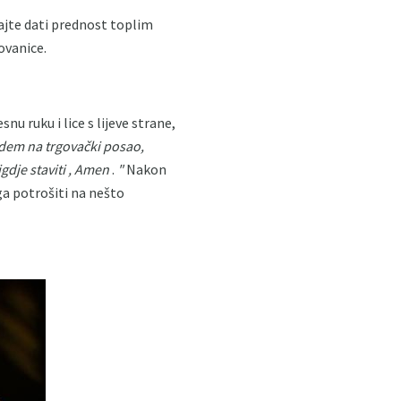
ajte dati prednost toplim
ovanice.
u ruku i lice s lijeve strane,
dem na trgovački posao,
je staviti ,
Amen
.
"
Nakon
ga potrošiti na nešto