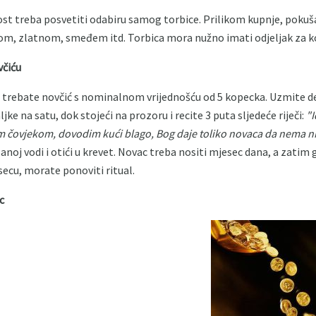
t treba posvetiti odabiru samog torbice. Prilikom kupnje, pokuš
nom, zlatnom, smeđem itd. Torbica mora nužno imati odjeljak za k
včiću
l, trebate novčić s nominalnom vrijednošću od 5 kopecka. Uzmite desn
ke na satu, dok stojeći na prozoru i recite 3 puta sljedeće riječi:
"I
 čovjekom, dovodim kući blago, Bog daje toliko novaca da nema nigd
anoj vodi i otići u krevet. Novac treba nositi mjesec dana, a zatim 
ecu, morate ponoviti ritual.
c