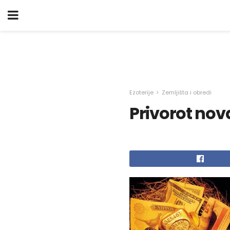
Ezoterije
Zemljišta i obredi
Privorot nov