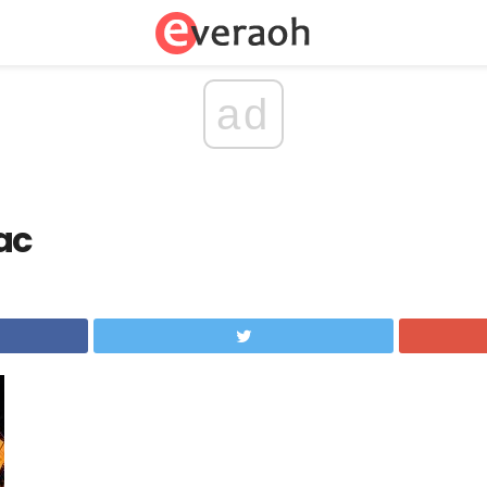
ad
ac