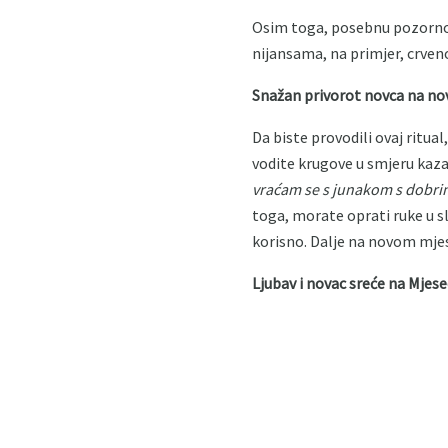
Osim toga, posebnu pozornos
nijansama, na primjer, crve
Snažan privorot novca na no
Da biste provodili ovaj ritua
vodite krugove u smjeru kazalj
vraćam se s junakom s dobrim
toga, morate oprati ruke u sl
korisno. Dalje na novom mjes
Ljubav i novac sreće na Mjese