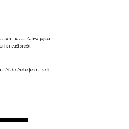
ijom novca. Zahvaljujući
 i privući sreću.
znači da ćete je morati