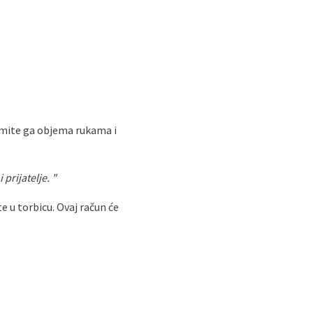
 uzmite ga objema rukama i
prijatelje. "
te u torbicu. Ovaj račun će