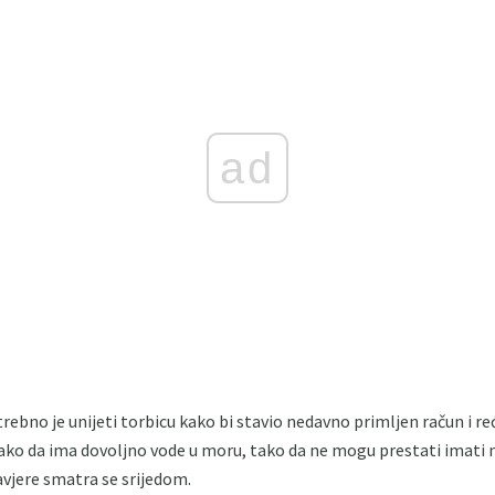
ad
otrebno je unijeti torbicu kako bi stavio nedavno primljen račun i reći
ako da ima dovoljno vode u moru, tako da ne mogu prestati imati 
avjere smatra se srijedom.