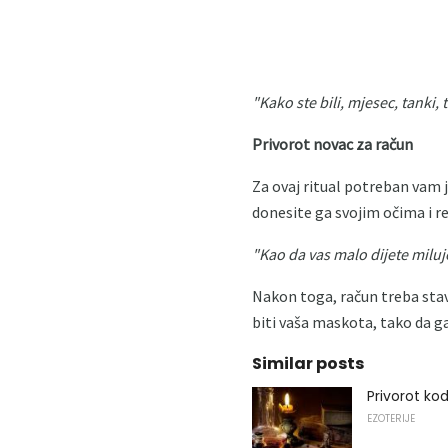
"Kako ste bili, mjesec, tanki,
Privorot novac za račun
Za ovaj ritual potreban vam j
donesite ga svojim očima i rec
"Kao da vas malo dijete miluje
Nakon toga, račun treba stavit
biti vaša maskota, tako da g
Similar posts
Privorot ko
EZOTERIJE