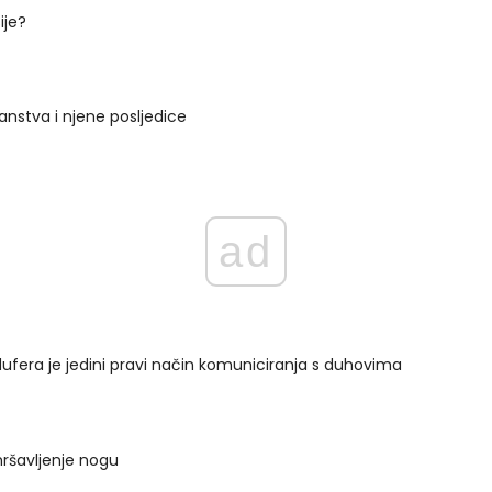
ije?
janstva i njene posljedice
ad
ufera je jedini pravi način komuniciranja s duhovima
ršavljenje nogu