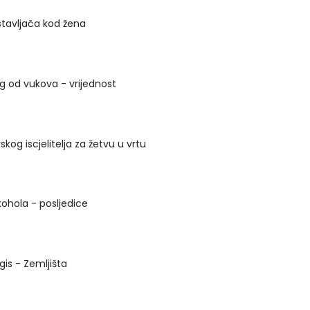
stavljača kod žena
 od vukova - vrijednost
rskog iscjelitelja za žetvu u vrtu
kohola - posljedice
is - Zemljišta