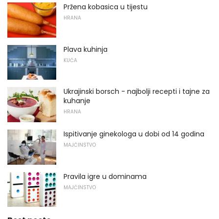
Pržena kobasica u tijestu
HRANA
Plava kuhinja
KUĆA
Ukrajinski borsch - najbolji recepti i tajne za
kuhanje
HRANA
Ispitivanje ginekologa u dobi od 14 godina
MAJČINSTVO
Pravila igre u dominama
MAJČINSTVO