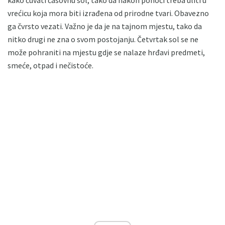
kako čuvati časovnu sol, tako da nakon ponoći treba uliti u
vrećicu koja mora biti izrađena od prirodne tvari. Obavezno
ga čvrsto vezati. Važno je da je na tajnom mjestu, tako da
nitko drugi ne zna o svom postojanju. Četvrtak sol se ne
može pohraniti na mjestu gdje se nalaze hrđavi predmeti,
smeće, otpad i nečistoće.