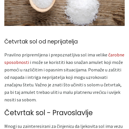
Četvrtak sol od neprijatelja
Pravilno pripremljena i prepoznatljiva sol ima velike
čarobne
sposobnosti
i može se koristiti kao snažan amulet koji može
pomoći u različitim i opasnim situacijama. Pomaže u zaštiti
od napada i intriga neprijatelja koji mogu uzrokovati
značajnu štetu. Važno je znati što učiniti s solom u četvrtak,
pa bi taj amulet trebao uliti u malu platnenu vrećicu i uvijek
nositi sa sobom.
Četvrtak sol - Pravoslavlje
Mnogi su zainteresirani za činjenicu da ljekovita sol ima vezu