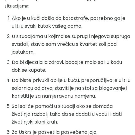
situacijama:
Ako je u kući došlo do katastrofe, potrebno ga je
uliti u svaki kutak vašeg doma.
U situacijama u kojima se suprug i njegova supruga
svađali, stavio sam vrećicu s kvartet soli pod
jastukom.
Da bi djeca bila zdravi, bacajte malo soli u kadu
dok se kupate.
Da biste privukli obilje u kuću, preporučljivo je uliti u
solarnicu od drva, staviti je na stol za blagovanje i
koristiti je za namjeravanu namjenu.
Sol sol će pomoći u situaciji ako se domaća
životinja razboli, tako da se dodati u vodu ili dati
životinjski slani kruh.
Za Uskrs je posvetila posvećena jaja.