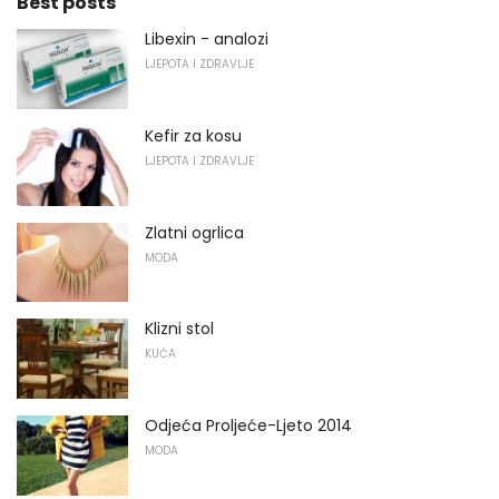
Best posts
Libexin - analozi
LJEPOTA I ZDRAVLJE
Kefir za kosu
LJEPOTA I ZDRAVLJE
Zlatni ogrlica
MODA
Klizni stol
KUĆA
Odjeća Proljeće-Ljeto 2014
MODA