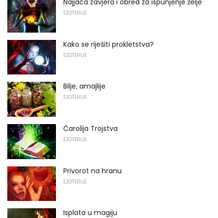
Najjača zavjera i obred za ispunjenje želje
EZOTERIJE
Kako se riješiti prokletstva?
EZOTERIJE
Bilje, amajlije
EZOTERIJE
Čarolija Trojstva
EZOTERIJE
Privorot na hranu
EZOTERIJE
Isplata u magiju