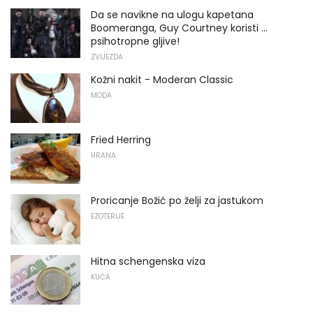
Da se navikne na ulogu kapetana
Boomeranga, Guy Courtney koristi ...
psihotropne gljive!
ZVIJEZDA
Kožni nakit - Moderan Classic
MODA
Fried Herring
HRANA
Proricanje Božić po želji za jastukom
EZOTERIJE
Hitna schengenska viza
KUĆA