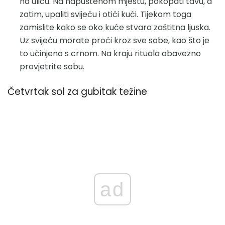
na ulicu. Na napuštenom mjestu, pokopati tavu, a
zatim, upaliti svijeću i otići kući. Tijekom toga
zamislite kako se oko kuće stvara zaštitna ljuska.
Uz svijeću morate proći kroz sve sobe, kao što je
to učinjeno s crnom. Na kraju rituala obavezno
provjetrite sobu.
Četvrtak sol za gubitak težine
ad