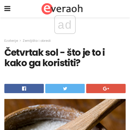
ad
Ezoterije
Zemljišta i obredi
Četvrtak sol - što je to i
kako ga koristiti?