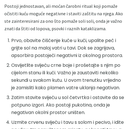
Postoji jednostavan, ali moćan čarobni ritual koji pomaže
očistiti kuću moguće negativne i staviti zaštitu na njega. Ako
ste zainteresirani za ono što pomaže soli soli, onda je važno
znati da štiti od lopova, psovki i raznih kataklizama.
Prvo, obavite čišćenje kuće u kući, upalite peć i
grijte sol na maloj vatri u tavi. Dok se zagrijava,
apsorbira postojeći negativni iz okolnog prostora.
Osvijetlite svijeću crne boje i prošetajte s njim po
cijelom stanu ili kući. Važno je zaustaviti nekoliko
sekundi u svakom kutu. U ovom trenutku vrijedno
je zamisliti kako plamen vatre uklanja negativan.
Zatim stavite svijeću u sol četvrtka i ostavite da se
potpuno izgori. Ako postoji pukotina, onda je
negativan okolni prostor uništen.
Uzmite crvenu svijeću i tavu s solom i pecivo, i idite