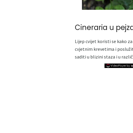
Cineraria u pej
Lijep cvijet koristi se kako 
cvjetnim krevetima i poslužit
saditi u blizini staza i u raz