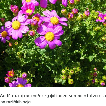
Godišnja, koja se može uzgajati na zatvorenom i otvoreno
ice različitih boja.