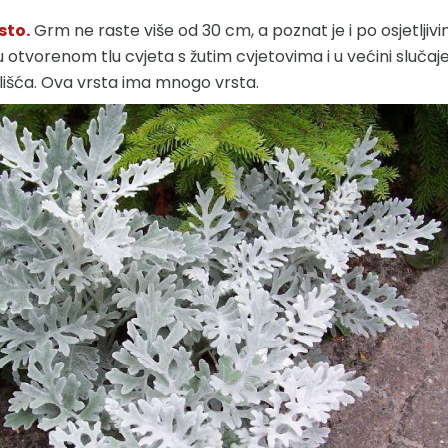
sto.
Grm ne raste više od 30 cm, a poznat je i po osjetljivi
 u otvorenom tlu cvjeta s žutim cvjetovima i u većini slučaj
 lišća. Ova vrsta ima mnogo vrsta.