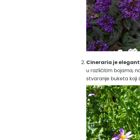
Cineraria je elegan
u različitim bojama, na 
stvaranje buketa koji ć