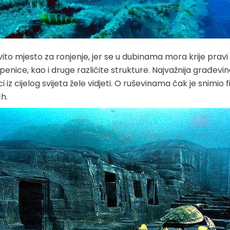
vito mjesto za ronjenje, jer se u dubinama mora krije pravi 
penice, kao i druge različite strukture. Najvažnija građe
 iz cijelog svijeta žele vidjeti. O ruševinama čak je snimio 
ch.