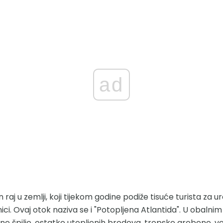
ad
 raj u zemlji, koji tijekom godine podiže tisuće turista za u
tnici. Ovaj otok naziva se i "Potopljena Atlantida". U obal
e špilje, ostatke utopljenih brodova, tropske grebene, vel