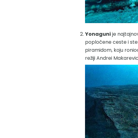
Yonaguni
je najtajno
popločene ceste i ste
piramidom, koju ronioci
režiji Andrei Makarevi