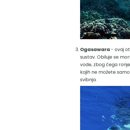
Ogasawara
- ovaj o
sustav. Obiluje se mor
vode, zbog čega ronjenj
kojih ne možete samo gl
svibnja.