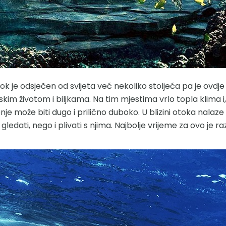
tok je odsječen od svijeta već nekoliko stoljeća pa je ovdje 
skim životom i biljkama. Na tim mjestima vrlo topla klima
e može biti dugo i prilično duboko. U blizini otoka nalaze s
edati, nego i plivati ​​s njima. Najbolje vrijeme za ovo je r