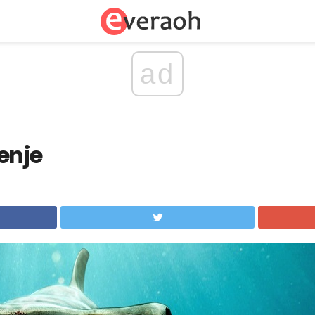
ad
enje