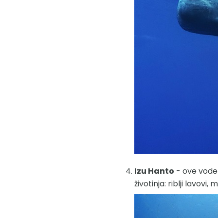
Izu Hanto
- ove vode 
životinja: riblji lavov