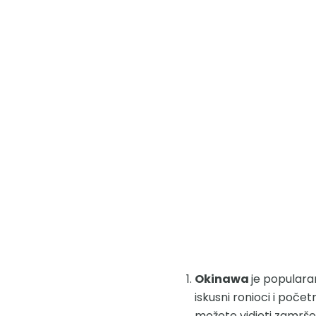
Okinawa
je popularan
iskusni ronioci i poče
možete vidjeti zamršen