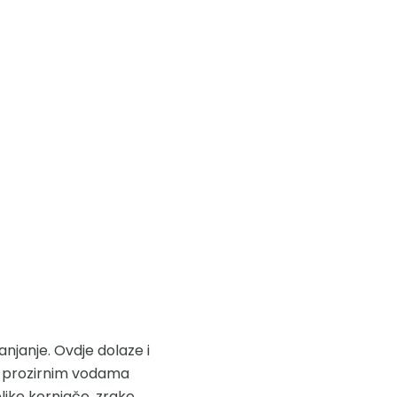
ranjanje. Ovdje dolaze i
nim prozirnim vodama
ike kornjače, zrake,