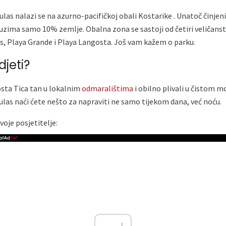
as nalazi se na azurno-pacifičkoj obali Kostarike . Unatoč činjenici
auzima samo 10% zemlje. Obalna zona se sastoji od četiri veličanst
s, Playa Grande i Playa Langosta. Još vam kažem o parku.
idjeti?
osta Tica tan u lokalnim
odmaralištima
i obilno plivali u čistom m
ulas naći ćete nešto za napraviti ne samo tijekom dana, već noću.
oje posjetitelje: