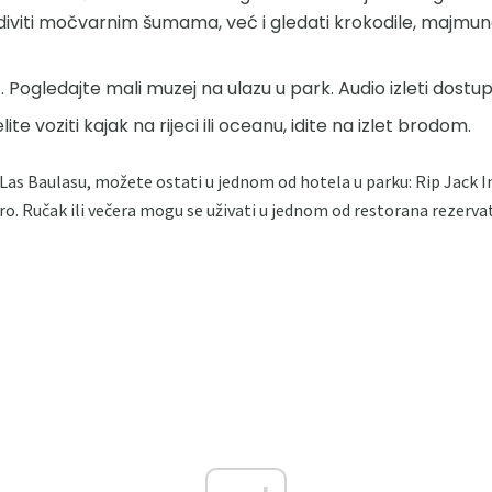
 diviti močvarnim šumama, već i gledati krokodile, majmun
. Pogledajte mali muzej na ulazu u park. Audio izleti dostupn
lite voziti kajak na rijeci ili oceanu, idite na izlet brodom.
 Las Baulasu, možete ostati u jednom od hotela u parku: Rip Jack I
ro. Ručak ili večera mogu se uživati ​​u jednom od restorana rezerva