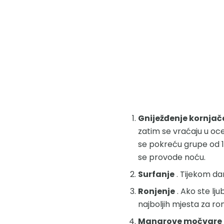
Gniježđenje kornjač
zatim se vraćaju u oc
se pokreću grupe od 15 
se provode noću.
Surfanje
. Tijekom dan
Ronjenje
. Ako ste lj
najboljih mjesta za ron
Mangrove močvare