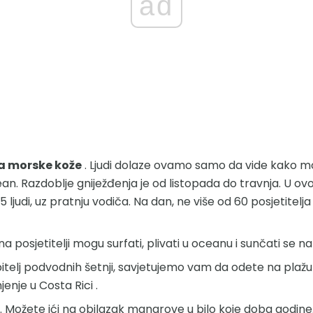
ad
a morske kože
. Ljudi dolaze ovamo samo da vide kako mor
ean. Razdoblje gniježđenja je od listopada do travnja. U 
ljudi, uz pratnju vodiča. Na dan, ne više od 60 posjetitelja 
a posjetitelji mogu surfati, plivati ​​u oceanu i sunčati se n
ubitelj podvodnih šetnji, savjetujemo vam da odete na plaž
jenje u Costa Rici .
. Možete ići na obilazak mangrove u bilo koje doba godin