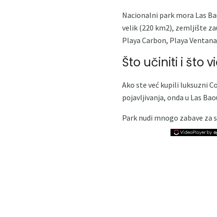
Nacionalni park mora Las Baul
velik (220 km2), zemljište z
Playa Carbon, Playa Ventana
Što učiniti i što v
Ako ste već kupili luksuzni C
pojavljivanja, onda u Las Bao
Park nudi mnogo zabave za sv