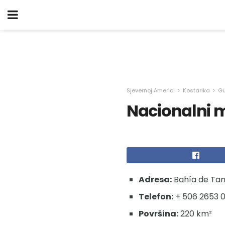
Sjevernoj Americi
Kostarika
G
Nacionalni m
Adresa:
Bahía de Tam
Telefon:
+ 506 2653 
Površina:
220 km²