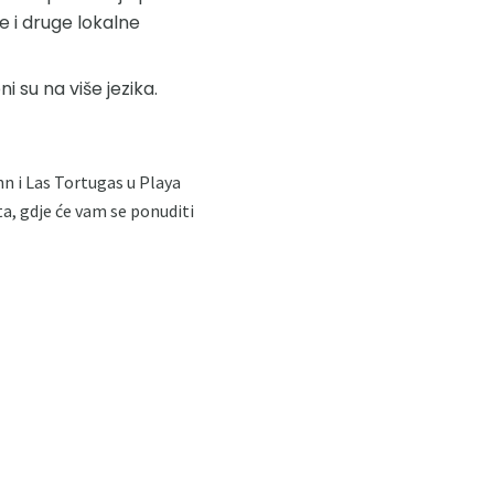
e i druge lokalne
i su na više jezika.
nn i Las Tortugas u Playa
ta, gdje će vam se ponuditi