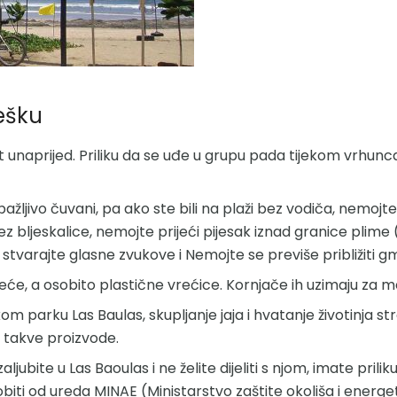
ješku
et unaprijed. Priliku da se uđe u grupu pada tijekom vrhunc
 pažljivo čuvani, pa ako ste bili na plaži bez vodiča, nemojte
 bez bljeskalice, nemojte prijeći pijesak iznad granice plime (
e stvarajte glasne zvukove i Nemojte se previše približiti 
će, a osobito plastične vrećice. Kornjače ih uzimaju za medu
parku Las Baulas, skupljanje jaja i hvatanje životinja st
u takve proizvode.
jubite u Las Baoulas i ne želite dijeliti s njom, imate prilik
iti od ureda MINAE (Ministarstvo zaštite okoliša i energe