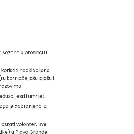
a sezone u prosincu i
 koristiti neoklopljene
tu kornjače jašu jajašu i
gmazovima.
za, jesti i umrijeti.
rogo je zabranjeno, a
u ostati volonter. Sve
tike) u Playa Grande.