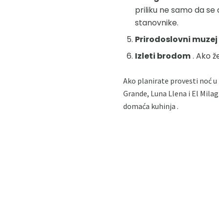
priliku ne samo da se
stanovnike.
Prirodoslovni muzej
Izleti brodom
. Ako že
Ako planirate provesti noć u
Grande, Luna Llena i El Milag
domaća kuhinja .