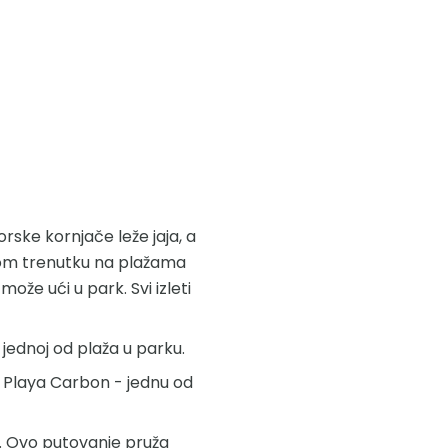
ske kornjače leže jaja, a
ovom trenutku na plažama
može ući u park. Svi izleti
a jednoj od plaža u parku.
u Playa Carbon - jednu od
e. Ovo putovanje pruža