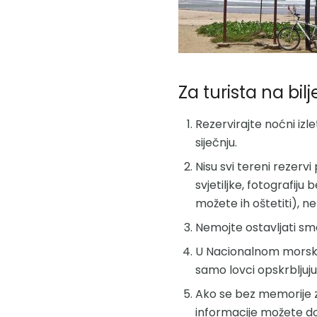
Za turista na bil
Rezervirajte noćni izl
siječnju.
Nisu svi tereni rezervi
svjetiljke, fotografiju
možete ih oštetiti), n
Nemojte ostavljati sme
U Nacionalnom morskom 
samo lovci opskrbljuj
Ako se bez memorije zal
informacije možete dob