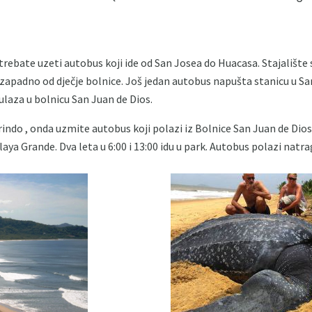
 trebate uzeti autobus koji ide od San Josea do Huacasa. Stajalište
zapadno od dječje bolnice. Još jedan autobus napušta stanicu u San
laza u bolnicu San Juan de Dios.
arindo , onda uzmite autobus koji polazi iz Bolnice San Juan de Di
ya Grande. Dva leta u 6:00 i 13:00 idu u park. Autobus polazi natrag 