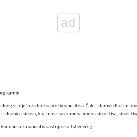
ad
rnog kumin
jednog stoljeća za borbu protiv sinusitisa. Čak i islamski Kur'an ima 
 sluznica sinusa, koje nose suvremena imena sinusitisa, sinusitisa
kuminusa za sinusitis sastoji se od sljedećeg: