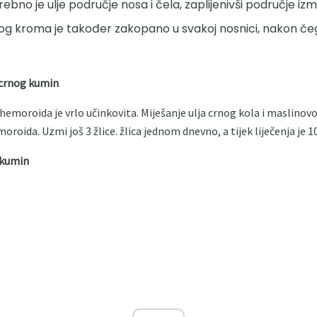
bno je ulje područje nosa i čela, zaplijenivši područje iz
nog kroma je također zakopano u svakoj nosnici, nakon čeg
 crnog kumin
emoroida je vrlo učinkovita. Miješanje ulja crnog kola i maslinovo
moroida. Uzmi još 3 žlice. žlica jednom dnevno, a tijek liječenja je 1
g kumin