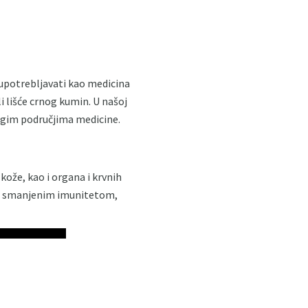
 upotrebljavati kao medicina
ili lišće crnog kumin. U našoj
nogim područjima medicine.
kože, kao i organa i krvnih
a s smanjenim imunitetom,