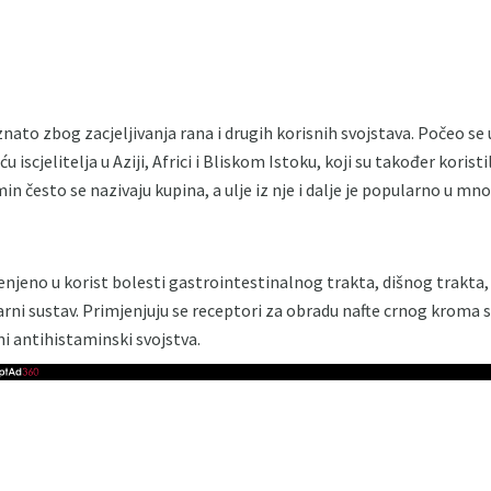
nato zbog zacjeljivanja rana i drugih korisnih svojstava. Počeo se
 iscjelitelja u Aziji, Africi i Bliskom Istoku, koji su također korist
in često se nazivaju kupina, a ulje iz nje i dalje je popularno u m
jenjeno u korist bolesti gastrointestinalnog trakta, dišnog trakta, 
ularni sustav. Primjenjuju se receptori za obradu nafte crnog krom
ni antihistaminski svojstva.