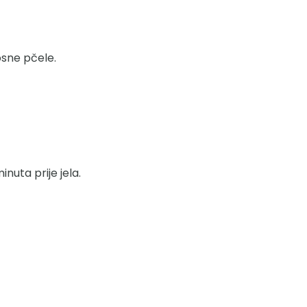
osne pčele.
nuta prije jela.