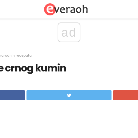
ad
narodnih recepata
e crnog kumin