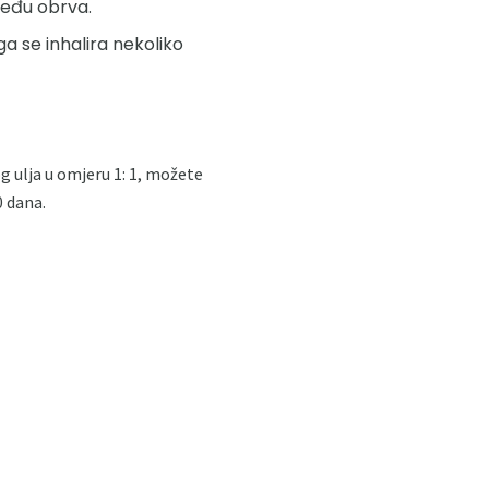
među obrva.
a se inhalira nekoliko
g ulja u omjeru 1: 1, možete
0 dana.