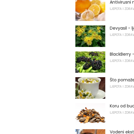
Antivirusni 
LJEPOTA I ZDRA
Devyasil - l
LJEPOTA I ZDRA
BlackBerry -
LJEPOTA I ZDRA
Što pomaže
LJEPOTA I ZDRA
Koru od buck
LJEPOTA I ZDRA
Vodeni ekst