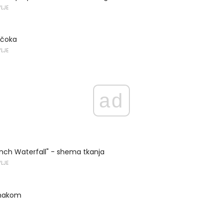
VLJE
tičoka
VLJE
ad
nch Waterfall" - shema tkanja
VLJE
umakom