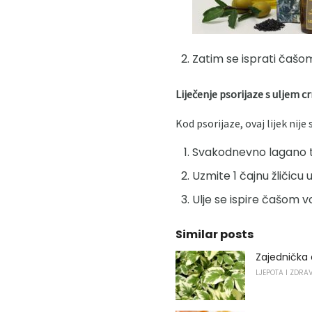
Zatim se isprati čašom
Liječenje psorijaze s uljem 
Kod psorijaze, ovaj lijek nije
Svakodnevno lagano trl
Uzmite 1 čajnu žličicu
Ulje se ispire čašom 
Similar posts
Zajednička 
LJEPOTA I ZDRA