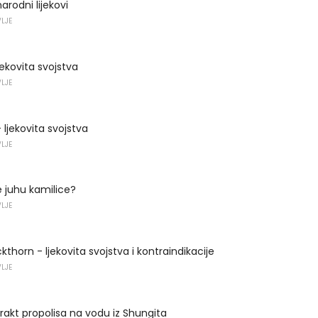
narodni lijekovi
VLJE
jekovita svojstva
VLJE
 ljekovita svojstva
VLJE
 juhu kamilice?
VLJE
thorn - ljekovita svojstva i kontraindikacije
VLJE
rakt propolisa na vodu iz Shungita