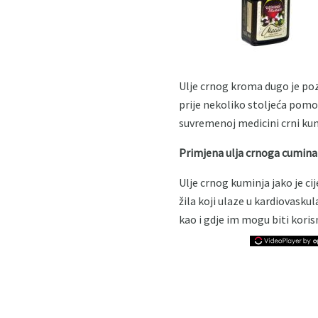
Ulje crnog kroma dugo je poz
prije nekoliko stoljeća pomoću
suvremenoj medicini crni kum
Primjena ulja crnoga cumina
Ulje crnog kuminja jako je ci
žila koji ulaze u kardiovask
kao i gdje im mogu biti koris