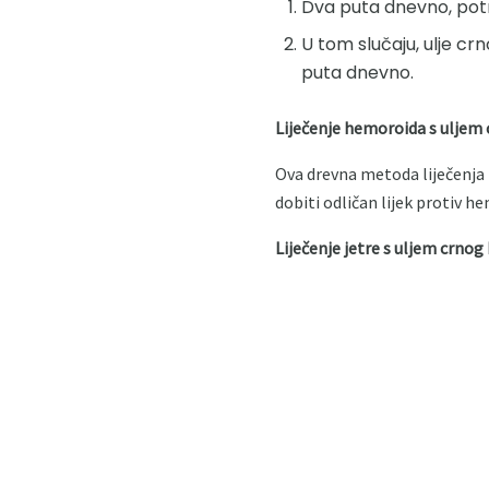
Dva puta dnevno, potre
U tom slučaju, ulje cr
puta dnevno.
Liječenje hemoroida s uljem
Ova drevna metoda liječenja h
dobiti odličan lijek protiv he
Liječenje jetre s uljem crno