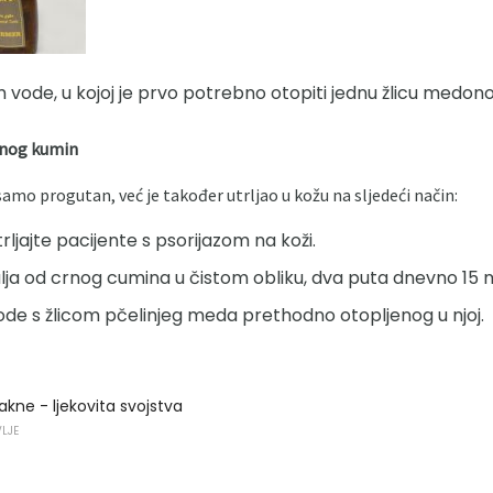
 vode, u kojoj je prvo potrebno otopiti jednu žlicu medon
crnog kumin
 samo progutan, već je također utrljao u kožu na sljedeći način:
jajte pacijente s psorijazom na koži.
 ulja od crnog cumina u čistom obliku, dva puta dnevno 15 mi
vode s žlicom pčelinjeg meda prethodno otopljenog u njoj.
akne - ljekovita svojstva
VLJE