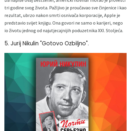
Da napiše ovaj bestseller, američki novinar morao je provesti
tri godine svog života. Pažljivo je proučavao sve činjenice i kao
rezultat, ubrzo nakon smrti osnivača korporacije, Apple je
predstavio svijet knjigu. Ona govori ne samo o karijeri, nego
io životu jednog od najutjecajnijih poduzetnika XXI. Stoljeća.
5. Jurij Nikulin "Gotovo Ozbiljno".