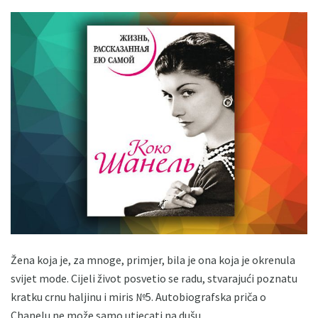
Žena koja je, za mnoge, primjer, bila je ona koja je okrenula
svijet mode. Cijeli život posvetio se radu, stvarajući poznatu
kratku crnu haljinu i miris №5. Autobiografska priča o
Chanelu ne može samo utjecati na dušu.