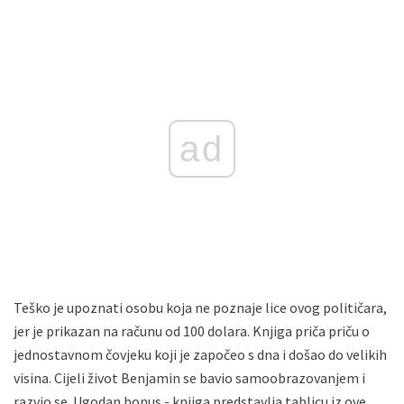
ad
Teško je upoznati osobu koja ne poznaje lice ovog političara,
jer je prikazan na računu od 100 dolara. Knjiga priča priču o
jednostavnom čovjeku koji je započeo s dna i došao do velikih
visina. Cijeli život Benjamin se bavio samoobrazovanjem i
razvio se. Ugodan bonus - knjiga predstavlja tablicu iz ove