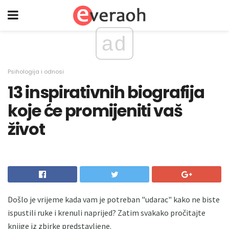
ad
Psihologija i odnosi
13 inspirativnih biografija
koje će promijeniti vaš
život
Došlo je vrijeme kada vam je potreban "udarac" kako ne biste
ispustili ruke i krenuli naprijed? Zatim svakako pročitajte
knjige iz zbirke predstavljene.