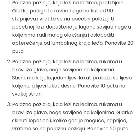
Polazna pozicija, koja leži na leđima, prati tijelo.
Glatko podignite ravne noge na kut od 90
stupnjeva i vratite se na početni položaj. U
početnoj fazi, dopušteno je lagano savijati noge u
koljenima radi malog olakšanja i osloboditi
opterećenje od lumbalnog kraja leđa. Ponovite 20
puta.
Polazna pozicija, koja leži na leđima, rukama u
bravi iza glave, noge savijene na koljenima.
Stisnemo li tijelo, jedan lijevi lakat proteže se lijevo
koljeno, a lijevi lakat desno. Ponovite 10 puta na
svakoj strani.
Polazna pozicija, koja leži na leđima, rukama u
bravi iza glave, noge savijene na koljenima. Glatko
skinuti lopatice i, koliko god je moguće, naprijed,
vratimo se na polaznu poziciju. Ponovite 20 puta.