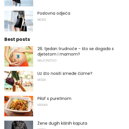
Poslovna odjeća
MODA
Best posts
26. tjedan trudnoće - što se događa s
djetetom i mamom?
MAJČINSTVO
Uz što nositi smeđe čizme?
MODA
Pilaf s puretinom
HRANA
Žene dugih kišnih kaputa