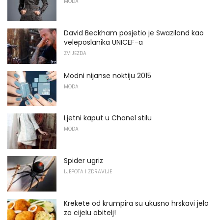
MODA
David Beckham posjetio je Swaziland kao
veleposlanika UNICEF-a
ZVIJEZDA
Modni nijanse noktiju 2015
MODA
Ljetni kaput u Chanel stilu
MODA
Spider ugriz
LJEPOTA I ZDRAVLJE
Krekete od krumpira su ukusno hrskavi jelo
za cijelu obitelj!