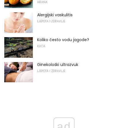
HRANA
Alergijski vaskulitis
LJEPOTA I ZDRAVLJE
Koliko često vodu jagode?
KUĆA
Ginekološki ultrazvuk
LJEPOTA I ZDRAVLJE
ad