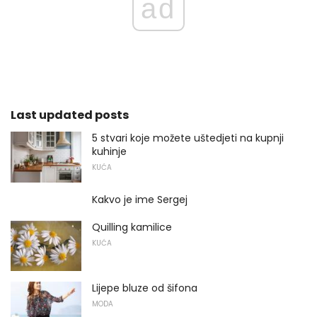
ad
Last updated posts
5 stvari koje možete uštedjeti na kupnji
kuhinje
KUĆA
Kakvo je ime Sergej
Quilling kamilice
KUĆA
Lijepe bluze od šifona
MODA