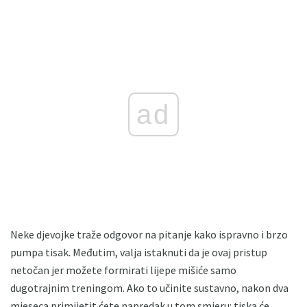
ad
Neke djevojke traže odgovor na pitanje kako ispravno i brzo
pumpa tisak. Međutim, valja istaknuti da je ovaj pristup
netočan jer možete formirati lijepe mišiće samo
dugotrajnim treningom. Ako to učinite sustavno, nakon dva
mjeseca primijetit ćete napredak u tom smjeru: tiska će