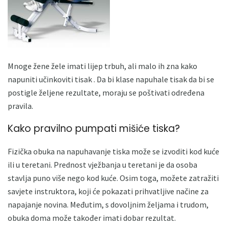
Mnoge žene žele imati lijep trbuh, ali malo ih zna kako
napuniti učinkoviti tisak . Da bi klase napuhale tisak da bi se
postigle željene rezultate, moraju se poštivati ​​određena
pravila.
Kako pravilno pumpati mišiće tiska?
Fizička obuka na napuhavanje tiska može se izvoditi kod kuće
ili u teretani. Prednost vježbanja u teretani je da osoba
stavlja puno više nego kod kuće. Osim toga, možete zatražiti
savjete instruktora, koji će pokazati prihvatljive načine za
napajanje novina. Međutim, s dovoljnim željama i trudom,
obuka doma može također imati dobar rezultat.