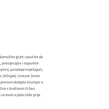
Namočite grah i pustite da
 presijecajte i napunite
plini, ponekad miješajući,
, češnjak). Izrezat ćemo
 spremni dodajte krumpir u
ice s brašnom ili bez.
 izravno u juhu čaše prije