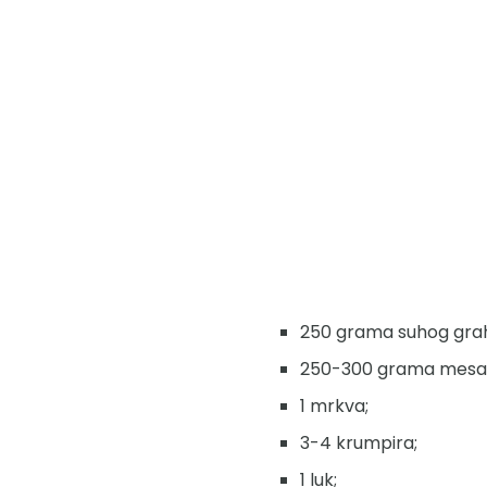
250 grama suhog graha (
250-300 grama mesa (s
1 mrkva;
3-4 krumpira;
1 luk;