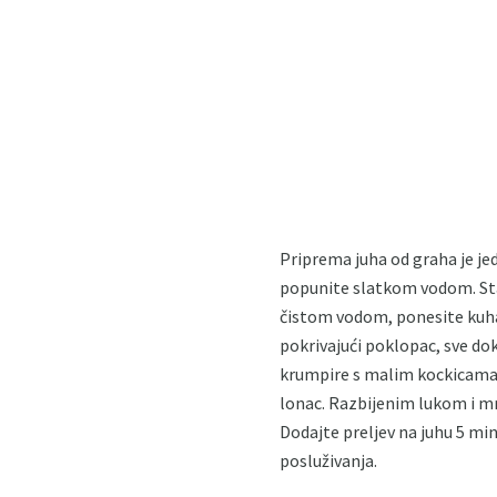
Priprema juha od graha je je
popunite slatkom vodom. Stav
čistom vodom, ponesite kuhat
pokrivajući poklopac, sve do
krumpire s malim kockicama. 
lonac. Razbijenim lukom i mrk
Dodajte preljev na juhu 5 min
posluživanja.