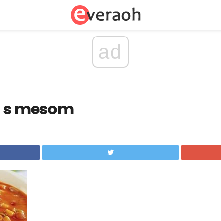
ad
a s mesom