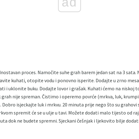
ad
dnostavan proces. Namočite suhe grah barem jedan sat na 3 sata. 
ite kuhati, otopite vodu i ponovno isperite. Dodajte u zrno mesa,
i i uklonite buku. Dodajte lovor i grašak. Kuhati ćemo na niskoj to
k grah nije spreman. Čistimo i operemo povrće (mrkva, luk, krumpir
Dobro isjeckajte luk i mrkvu. 20 minuta prije nego što su grahovi
vom spremit će se u ulje u tavi. Možete dodati malo tijesto od rajč
uta dok ne budete spremni. Sjeckani češnjak i ljekovito bilje dodati