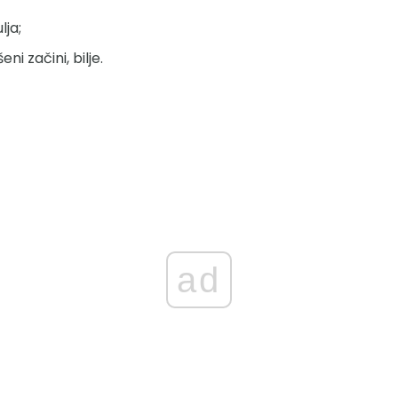
ja;
ni začini, bilje.
ad