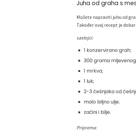
Juha od graha s me
Možete napraviti juhu od grah
Također ovaj recept je dobar z
sastojci:
1 konzervirano grah;
300 grama mljevenog
1 mrkva;
1 luk;
2-3 češnjaka od češnj
malo biljno ulje;
začini i bilje.
Priprema: