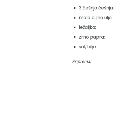
3 češnja češnja;
malo biljno ulje;
ležaljka;
zrno papra;
sol, bilje.
Priprema: