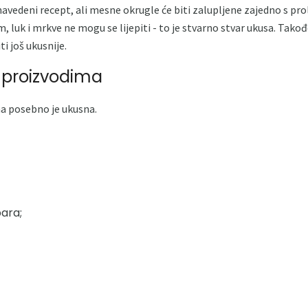
navedeni recept, ali mesne okrugle će biti zalupljene zajedno s pr
 luk i mrkve ne mogu se lijepiti - to je stvarno stvar ukusa. Tako
ti još ukusnije.
 proizvodima
ma posebno je ukusna.
ara;