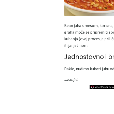
Bean juha s mesom, korisna, 
graha može se pripremiti i od
kuhanja (ovaj proces je prilič
ili janjetinom.
Jednostavno i b
Dakle, nudimo kuhati juhu od
sastojci: