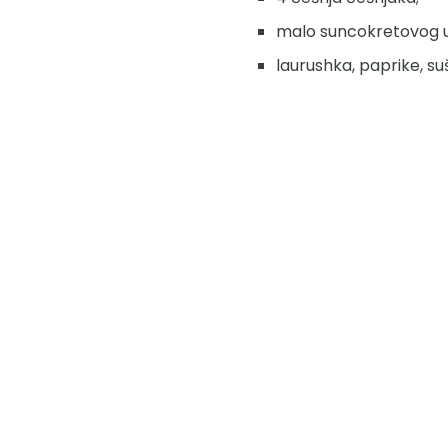
malo suncokretovog ul
laurushka, paprike, suše