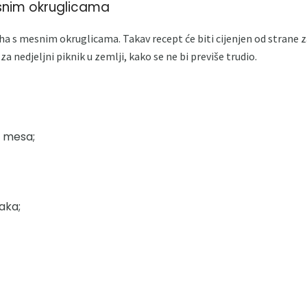
snim okruglicama
a s mesnim okruglicama. Takav recept će biti cijenjen od strane za
a nedjeljni piknik u zemlji, kako se ne bi previše trudio.
 mesa;
aka;