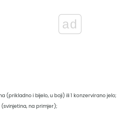
ad
prikladno i bijelo, u boji) ili 1 konzervirano jelo;
vinjetina, na primjer);