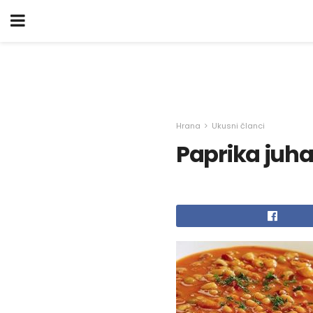
Hrana
Ukusni članci
Paprika juh