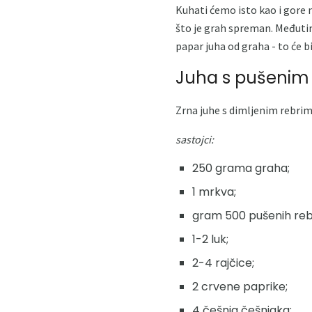
Kuhati ćemo isto kao i gore 
što je grah spreman. Međutim,
papar juha od graha - to će bi
Juha s pušenim
Zrna juhe s dimljenim rebri
sastojci:
250 grama graha;
1 mrkva;
gram 500 pušenih reb
1-2 luk;
2-4 rajčice;
2 crvene paprike;
4 češnja češnjaka;