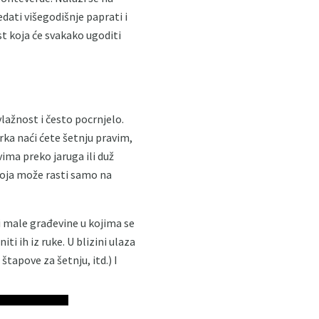
dati višegodišnje paprati i
st koja će svakako ugoditi
vlažnost i često pocrnjelo.
rka naći ćete šetnju pravim,
ma preko jaruga ili duž
oja može rasti samo na
i male građevine u kojima se
i ih iz ruke. U blizini ulaza
štapove za šetnju, itd.) I