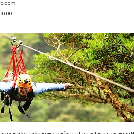
ra.com
16.00
iji izgleda kao da krije sve svoje čari pod zamagljenom zavjesom 