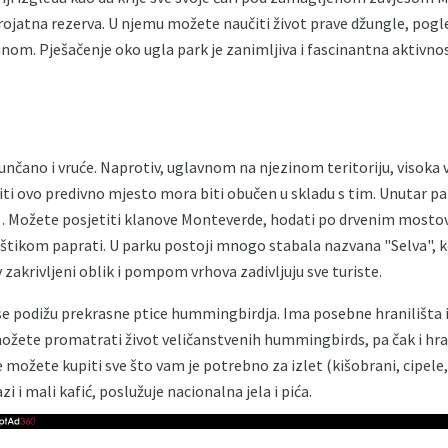
rojatna rezerva. U njemu možete naučiti život prave džungle, pogle
inom. Pješačenje oko ugla park je zanimljiva i fascinantna aktivno
sunčano i vruće. Naprotiv, uglavnom na njezinom teritoriju, visoka 
iti ovo predivno mjesto mora biti obučen u skladu s tim. Unutar pa
. Možete posjetiti klanove Monteverde, hodati po drvenim mostovi
tikom paprati. U parku postoji mnogo stabala nazvana "Selva", k
zakrivljeni oblik i pompom vrhova zadivljuju sve turiste.
m se podižu prekrasne ptice hummingbirdja. Ima posebne hranilišta 
možete promatrati život veličanstvenih hummingbirds, pa čak i hranit
 možete kupiti sve što vam je potrebno za izlet (kišobrani, cipele, 
zi i mali kafić, poslužuje nacionalna jela i pića.