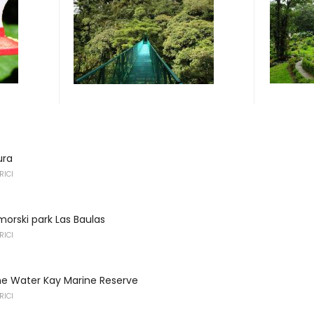
ura
RICI
morski park Las Baulas
RICI
ne Water Kay Marine Reserve
RICI