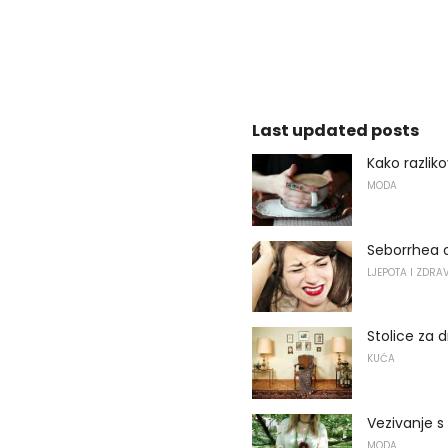
Last updated posts
Kako razlik
MODA
Seborrhea o
LJEPOTA I ZDRA
Stolice za 
KUĆA
Vezivanje s
MODA