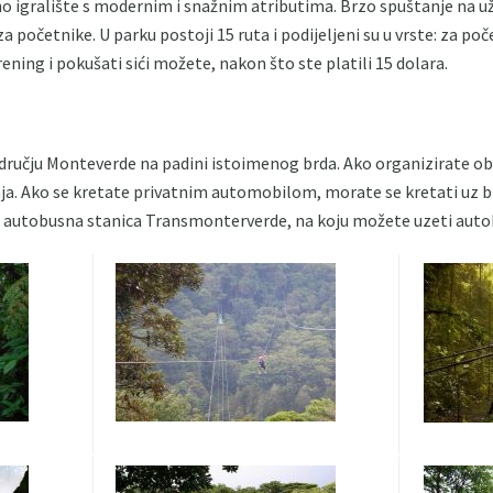
o igralište s modernim i snažnim atributima. Brzo spuštanje na u
a početnike. U parku postoji 15 ruta i podijeljeni su u vrste: za poč
ening i pokušati sići možete, nakon što ste platili 15 dolara.
odručju Monteverde na padini istoimenog brda. Ako organizirate o
. Ako se kretate privatnim automobilom, morate se kretati uz broj
e autobusna stanica Transmonterverde, na koju možete uzeti autob