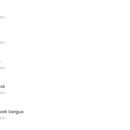
RICI
RICI
e
RICI
tok
RICI
park Sarigua
RICI