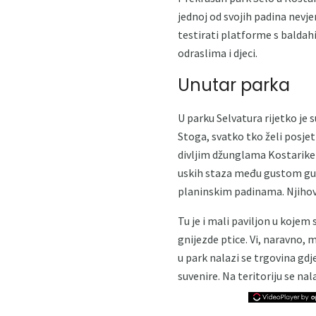
jednoj od svojih padina nevje
testirati platforme s baldah
odraslima i djeci.
Unutar parka
U parku Selvatura rijetko je 
Stoga, svatko tko želi posjet
divljim džunglama Kostarike 
uskih staza među gustom guš
planinskim padinama. Njihov 
Tu je i mali paviljon u koje
gnijezde ptice. Vi, naravno, 
u park nalazi se trgovina gdje
suvenire. Na teritoriju se nala