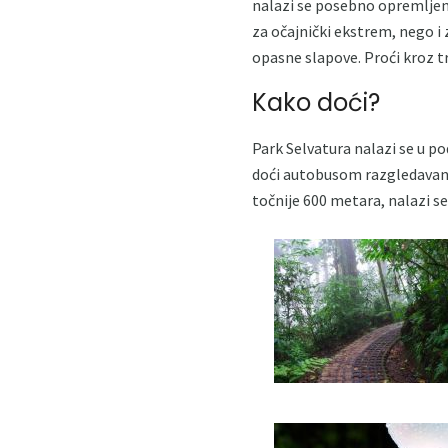
nalazi se posebno opremljen
za očajnički ekstrem, nego i z
opasne slapove. Proći kroz tr
Kako doći?
Park Selvatura nalazi se u p
doći autobusom razgledavanja
točnije 600 metara, nalazi s