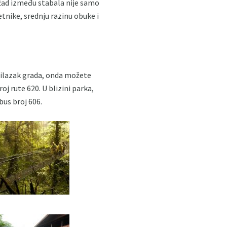
žad između stabala nije samo
etnike, srednju razinu obuke i
bilazak grada, onda možete
 rute 620. U blizini parka,
us broj 606.