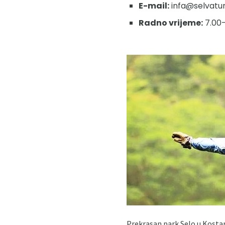
E-mail:
infa@selvatu
Radno vrijeme:
7.00-
Prekrasan park Selo u Kostar