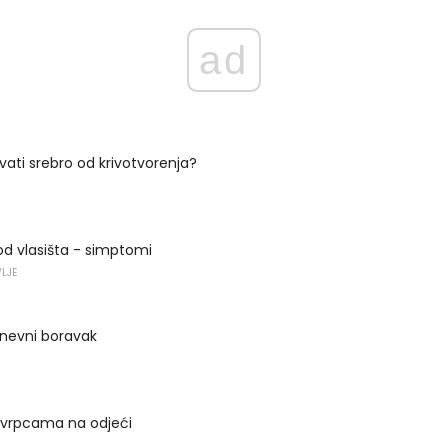
ad
ovati srebro od krivotvorenja?
d vlasišta - simptomi
VLJE
dnevni boravak
 vrpcama na odjeći