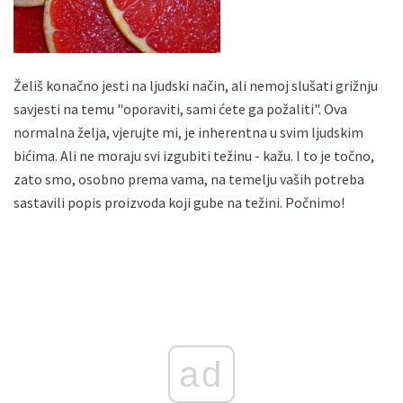
Želiš konačno jesti na ljudski način, ali nemoj slušati grižnju
savjesti na temu "oporaviti, sami ćete ga požaliti". Ova
normalna želja, vjerujte mi, je inherentna u svim ljudskim
bićima. Ali ne moraju svi izgubiti težinu - kažu. I to je točno,
zato smo, osobno prema vama, na temelju vaših potreba
sastavili popis proizvoda koji gube na težini. Počnimo!
ad