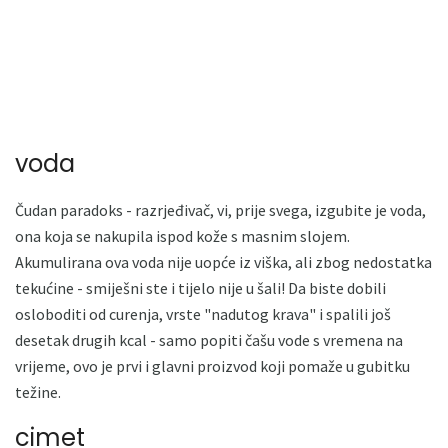
voda
Čudan paradoks - razrjeđivač, vi, prije svega, izgubite je voda,
ona koja se nakupila ispod kože s masnim slojem.
Akumulirana ova voda nije uopće iz viška, ali zbog nedostatka
tekućine - smiješni ste i tijelo nije u šali! Da biste dobili
osloboditi od curenja, vrste "nadutog krava" i spalili još
desetak drugih kcal - samo popiti čašu vode s vremena na
vrijeme, ovo je prvi i glavni proizvod koji pomaže u gubitku
težine.
cimet