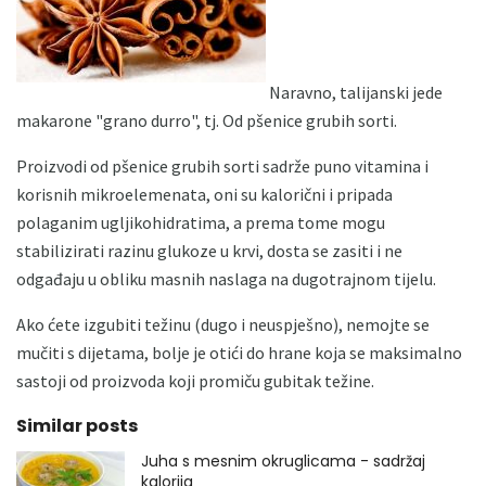
Naravno, talijanski jede
makarone "grano durro", tj. Od pšenice grubih sorti.
Proizvodi od pšenice grubih sorti sadrže puno vitamina i
korisnih mikroelemenata, oni su kalorični i pripada
polaganim ugljikohidratima, a prema tome mogu
stabilizirati razinu glukoze u krvi, dosta se zasiti i ne
odgađaju u obliku masnih naslaga na dugotrajnom tijelu.
Ako ćete izgubiti težinu (dugo i neuspješno), nemojte se
mučiti s dijetama, bolje je otići do hrane koja se maksimalno
sastoji od proizvoda koji promiču gubitak težine.
Similar posts
Juha s mesnim okruglicama - sadržaj
kalorija