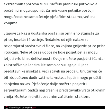
ekstremnih sportova tu su i složeni planinski putovi koje
početnici mogu usponiti. Za neiskusne putnike postoji
mogućnost ne samo šetnje pješačkim stazama, već i na
konjima.
Slapovi La Paz u Kostarika postali su omiljeno stanište za
ptice, insekte i životinje. Nedaleko od njih nalaze se
nevjerojatni predstavnici flore, na kojima gnijezde ptice ptica
i toucani. Neke ptice se uopće ne boje posjetitelja i mogu
letjeti vrlo blizu delikatnosti. Ovdje možete posjetiti i Centar
za istraživanje leptira. Ne samo da su uzgajali lijepe
predstavnike insekata, već i stavili na prodaju. Unutar vas će
biti dopušteno dodirivati ​​neke vrste, a leptiri mogu priuštiti
da sjednu na vas. Pješačenje dalje možete posjetiti
serpentarium. Sadrži najstrašnije predstavnike vrsta otrovnih
zmija. Možete ih diviti posebnim zaštitnim staklom.