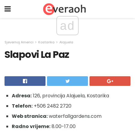
ad
Sjevernoj Americi
Kostarika
Alajuela
Slapovi La Paz
Adresa:
126, provincija Alajuela, Kostarika
Telefon:
+506 2482 2720
Web stranica:
waterfallgardens.com
Radno vrijeme:
8.00-17.00