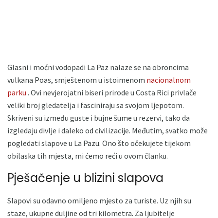
Glasni i moćni vodopadi La Paz nalaze se na obroncima
vulkana Poas, smještenom u istoimenom
nacionalnom
parku
. Ovi nevjerojatni biseri prirode u Costa Rici privlače
veliki broj gledatelja i fasciniraju sa svojom ljepotom.
Skriveni su između guste i bujne šume u rezervi, tako da
izgledaju divlje i daleko od civilizacije. Međutim, svatko može
pogledati slapove u La Pazu. Ono što očekujete tijekom
obilaska tih mjesta, mi ćemo reći u ovom članku.
Pješačenje u blizini slapova
Slapovi su odavno omiljeno mjesto za turiste. Uz njih su
staze, ukupne duljine od tri kilometra. Za ljubitelje