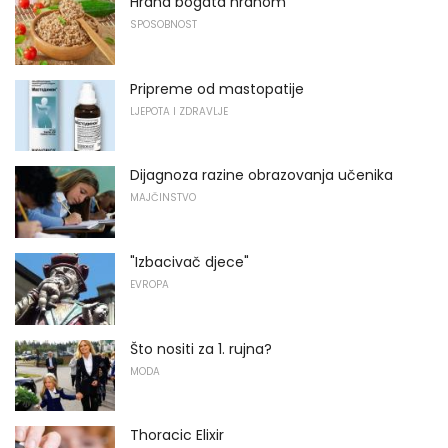
Hrana bogata hranom
SPOSOBNOST
Pripreme od mastopatije
LJEPOTA I ZDRAVLJE
Dijagnoza razine obrazovanja učenika
MAJČINSTVO
"Izbacivač djece"
EVROPA
Što nositi za 1. rujna?
MODA
Thoracic Elixir