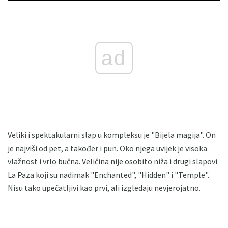
ad
Veliki i spektakularni slap u kompleksu je "Bijela magija". On
je najviši od pet, a također i pun. Oko njega uvijek je visoka
vlažnost i vrlo bučna. Veličina nije osobito niža i drugi slapovi
La Paza koji su nadimak "Enchanted", "Hidden" i "Temple".
Nisu tako upečatljivi kao prvi, ali izgledaju nevjerojatno.