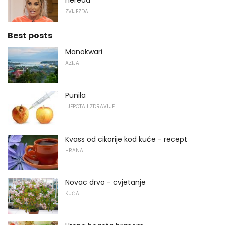
ZVIJEZDA
Best posts
Manokwari
AZIJA
Punila
LJEPOTA I ZDRAVLJE
Kvass od cikorije kod kuće - recept
HRANA
Novac drvo - cvjetanje
KUĆA