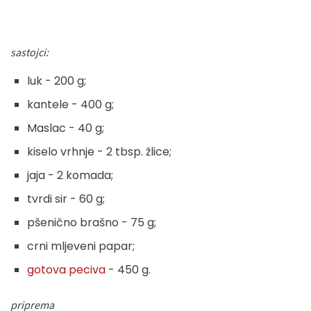
sastojci:
luk - 200 g;
kantele - 400 g;
Maslac - 40 g;
kiselo vrhnje - 2 tbsp. žlice;
jaja - 2 komada;
tvrdi sir - 60 g;
pšenično brašno - 75 g;
crni mljeveni papar;
gotova peciva
- 450 g.
priprema