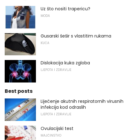
Uz što nositi trapericu?
MODA
Gusarski šešir s vlastitim rukama
KUĆA
Dislokacija kuka zgloba
LJEPOTA I ZDRAVLJE
Best posts
Liječenje akutnih respiratornih virusnih
infekcija kod odraslih
LJEPOTA I ZDRAVLJE
Ovulacijski test
MAJČINSTVO