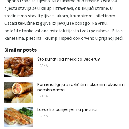
Lagano izbacite tijesto. Mi otimamo oko trećine. Ostatak
tijesta stavlja se u kalup i izravnava, oblikujući strane. U
sredini smo stavili gljive s lukom, krumpirom i piletinom.
Ostaci tekućine iz gljiva izlijevaju se odozgo. Na vrhu,
položite tanko valjane ostatak tijesta i zakrpe rubove. Pita s
kanelama, piletina i krumpir ispeći dok crveno u grijanoj peći.
Similar posts
Što kuhati od mesa za večeru?
HRANA
Punjena lignja s različitim, ukusnim ukusnim
namirnicama
HRANA
Lavash s punjenjem u pećnici
HRANA