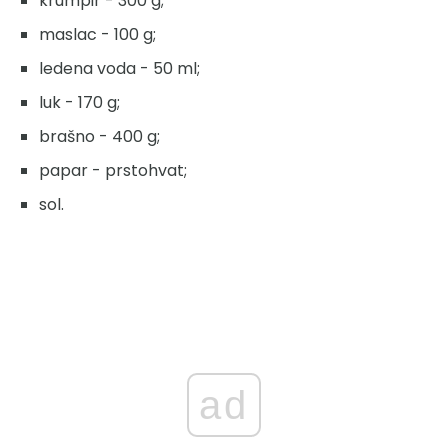
krumpir - 300 g;
maslac - 100 g;
ledena voda - 50 ml;
luk - 170 g;
brašno - 400 g;
papar - prstohvat;
sol.
ad