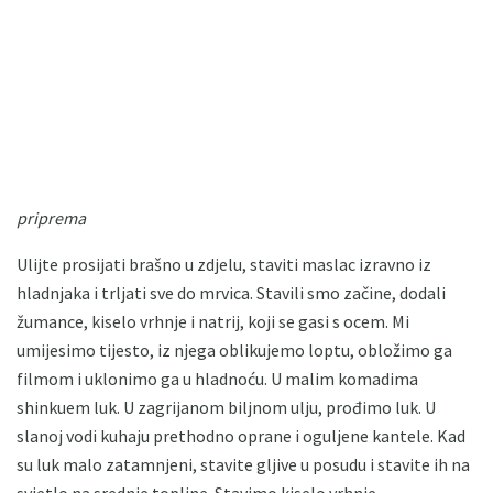
priprema
Ulijte prosijati brašno u zdjelu, staviti maslac izravno iz
hladnjaka i trljati sve do mrvica. Stavili smo začine, dodali
žumance, kiselo vrhnje i natrij, koji se gasi s ocem. Mi
umijesimo tijesto, iz njega oblikujemo loptu, obložimo ga
filmom i uklonimo ga u hladnoću. U malim komadima
shinkuem luk. U zagrijanom biljnom ulju, prođimo luk. U
slanoj vodi kuhaju prethodno oprane i oguljene kantele. Kad
su luk malo zatamnjeni, stavite gljive u posudu i stavite ih na
svjetlo na srednje topline. Stavimo kiselo vrhnje,