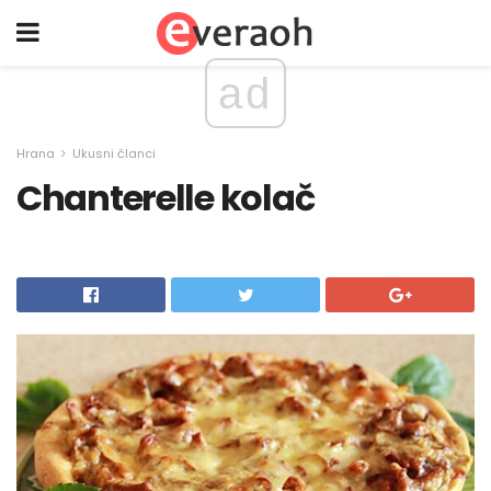
ad
Hrana
Ukusni članci
Chanterelle kolač