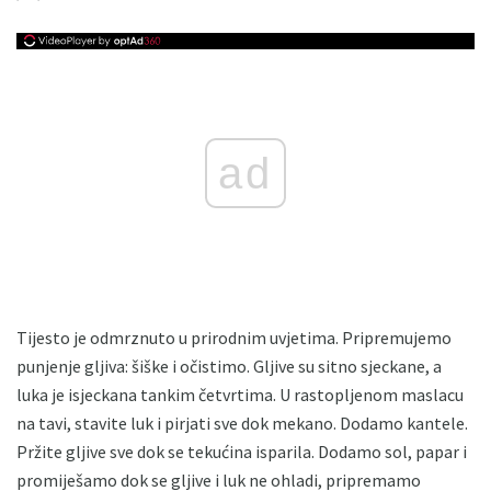
ad
Tijesto je odmrznuto u prirodnim uvjetima. Pripremujemo
punjenje gljiva: šiške i očistimo. Gljive su sitno sjeckane, a
luka je isjeckana tankim četvrtima. U rastopljenom maslacu
na tavi, stavite luk i pirjati sve dok mekano. Dodamo kantele.
Pržite gljive sve dok se tekućina isparila. Dodamo sol, papar i
promiješamo dok se gljive i luk ne ohladi, pripremamo