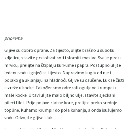
priprema
Gljive su dobro oprane. Za tijesto, ulijte brašno u duboku
zdjelicu, stavite prstohvat soli i slomiti maslac. Sve je pire u
mrvicu, prelijte na štipalju kurkume i papra. Postupno ulijte
ledenu vodu i gnječite tijesto. Napravimo kuglu od nje i
polako ga uklanjaju na hladnoći. Gljive su osušene. Luk se čisti
i izreže u kocke. Također smo odrezali oguljene krumpe u
male kocke. U tavi ulijte malo biljno ulje, stavite sjeckani
pileći filet. Prije pojave zlatne kore, prelijte preko srednje
topline. Kuhamo krumpir do pola kuhanja, a onda isušujemo
vodu. Odvojite gljive i luk.