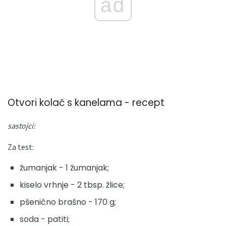
ad
Otvori kolač s kanelama - recept
sastojci:
Za test:
žumanjak - 1 žumanjak;
kiselo vrhnje - 2 tbsp. žlice;
pšenično brašno - 170 g;
soda - patiti;