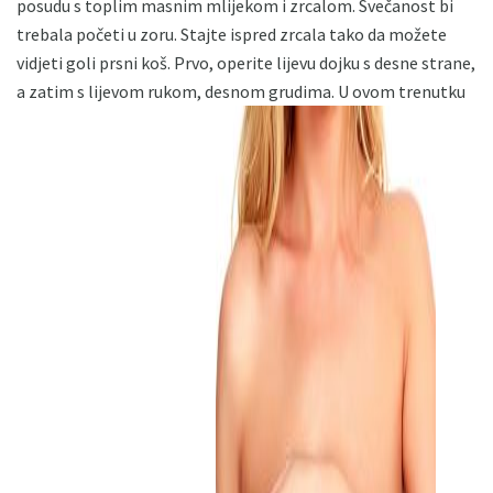
posudu s toplim masnim mlijekom i zrcalom. Svečanost bi
trebala početi u zoru. Stajte ispred zrcala tako da možete
vidjeti goli prsni koš. Prvo, operite lijevu dojku s desne strane,
a zatim s lijevom rukom, desnom grudima. U ovom trenutku