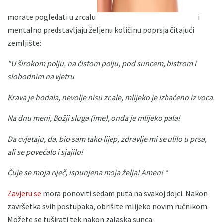
morate pogledati u zrcalu
i
mentalno predstavljaju željenu količinu poprsja čitajući
zemljište:
"U širokom polju, na čistom polju, pod suncem, bistrom i
slobodnim na vjetru
Krava je hodala, nevolje nisu znale, mlijeko je izbačeno iz voca.
Na dnu meni, Božji sluga (ime), onda je mlijeko pala!
Da cvjetaju, da, bio sam tako lijep, zdravlje mi se ulilo u prsa,
ali se povećalo i sjajilo!
Čuje se moja riječ, ispunjena moja želja!
Amen! "
Zavjeru se
mora ponoviti sedam puta na svakoj dojci. Nakon
završetka svih postupaka, obrišite mlijeko novim ručnikom.
Možete se tuširati tek nakon zalaska sunca.