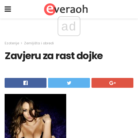
ad
Ezoterije
Zemljišta i obredi
Zavjeru za rast dojke