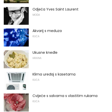
Odjeća Yves Saint Laurent
MODA
Akvarij s meduza
KUĆA
Ukusne knedle
HRANA
Klima uređaj s kasetama
KUĆA
Cvijeće s salvama s vlastitim rukama
KUĆA