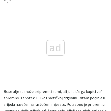
ad
Rose ulje se može pripremiti sami, ali je lakše ga kupiti već
spremno u apoteku ili kozmetičkoj trgovini. Ritam počinje u
srijedu navečer na rastućem mjesecu. Potrebno je pripremiti
unaprijed: dvije svijeće ružičaste boje, bijeli stolnjak, ogledalo