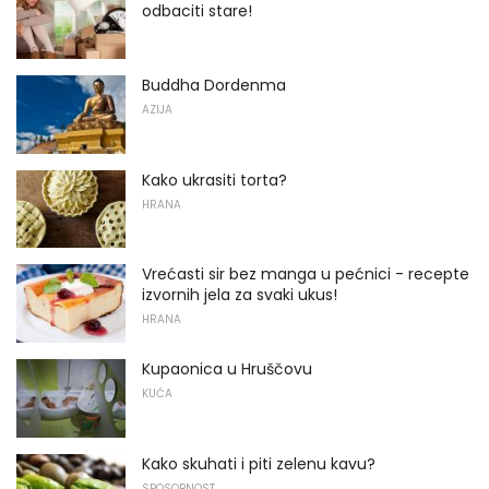
odbaciti stare!
Buddha Dordenma
AZIJA
Kako ukrasiti torta?
HRANA
Vrećasti sir bez manga u pećnici - recepte
izvornih jela za svaki ukus!
HRANA
Kupaonica u Hruščovu
KUĆA
Kako skuhati i piti zelenu kavu?
SPOSOBNOST