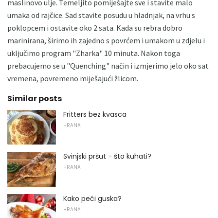
maslinovo ulje. Temeljito pomiješajte sve i stavite malo
umaka od rajčice. Sad stavite posudu u hladnjak, na vrhu s
poklopcem i ostavite oko 2 sata. Kada su rebra dobro
marinirana, širimo ih zajedno s povrćem i umakom u zdjelu i
uključimo program "Zharka" 10 minuta. Nakon toga
prebacujemo se u "Quenching" način i izmjerimo jelo oko sat
vremena, povremeno miješajući žlicom.
Similar posts
Fritters bez kvasca
HRANA
Svinjski pršut - što kuhati?
HRANA
Kako peći guska?
HRANA