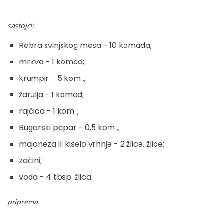
sastojci:
Rebra svinjskog mesa - 10 komada;
mrkva - 1 komad;
krumpir - 5 kom .;
žarulja - 1 komad;
rajčica - 1 kom .;
Bugarski papar - 0,5 kom .;
majoneza ili kiselo vrhnje - 2 žlice. žlice;
začini;
voda - 4 tbsp. žlica.
priprema