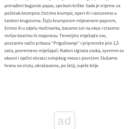
prerađeni bugarski papar, sjeckani kriške. Sada je vrijeme za
početak krumpira: čistimo krumpir, operi ih i rasturemo u
tankim krugovima. Šljću krumpirom mljevenom paprom,
širimo ih u zdjelu multivarka, bacamo sol na okus i stavimo
mršav kiselinu ili majonezu. Temeljito miješajte sve,
postavite način prikaza "Prigušivanje" i pripremite jelo 1,5
sata, povremeno miješajući. Nakon signala zvuka, spremni su
ukusni i nježni obrasci svinjskog mesa s povrćem. Slušamo
hranu na stolu, ukrašavamo, po želji, svježe bilje.
ad