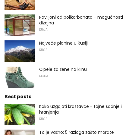
Paviljoni od polikarbonata - mogućnosti
dizajna
KUĆA
Najveće planine u Rusiji
KUĆA
Cipele za žene na klinu
MODA
Best posts
Kako uzgajati krastavce - tajne sadnje i
hranjenja
KUĆA
To je važno: 5 razloga zašto morate