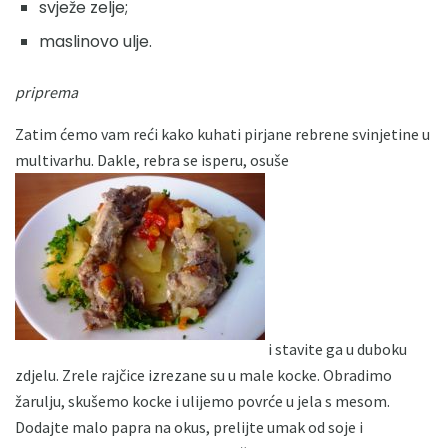
svježe zelje;
maslinovo ulje.
priprema
Zatim ćemo vam reći kako kuhati pirjane rebrene svinjetine u
multivarhu. Dakle, rebra se isperu, osuše
i stavite ga u duboku
zdjelu. Zrele rajčice izrezane su u male kocke. Obradimo
žarulju, skušemo kocke i ulijemo povrće u jela s mesom.
Dodajte malo papra na okus, prelijte umak od soje i