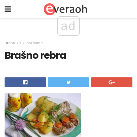
ad
Hrana
Ukusni članci
Brašno rebra