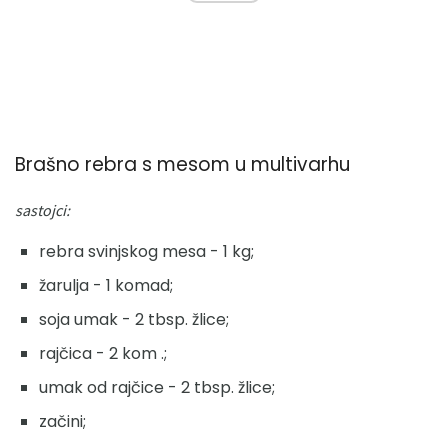
Brašno rebra s mesom u multivarhu
sastojci:
rebra svinjskog mesa - 1 kg;
žarulja - 1 komad;
soja umak - 2 tbsp. žlice;
rajčica - 2 kom .;
umak od rajčice - 2 tbsp. žlice;
začini;