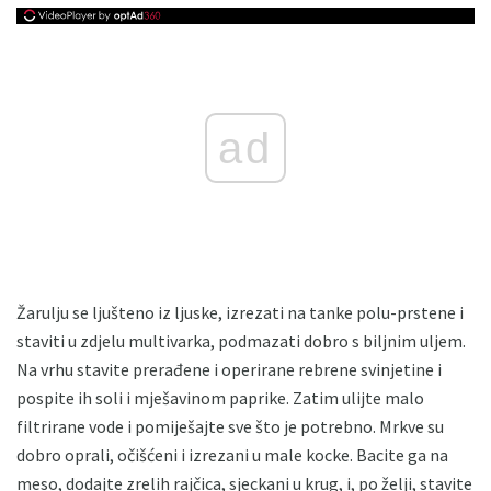
ad
Žarulju se ljušteno iz ljuske, izrezati na tanke polu-prstene i
staviti u zdjelu multivarka, podmazati dobro s biljnim uljem.
Na vrhu stavite prerađene i operirane rebrene svinjetine i
pospite ih soli i mješavinom paprike. Zatim ulijte malo
filtrirane vode i pomiješajte sve što je potrebno. Mrkve su
dobro oprali, očišćeni i izrezani u male kocke. Bacite ga na
meso, dodajte zrelih rajčica, sjeckani u krug, i, po želji, stavite