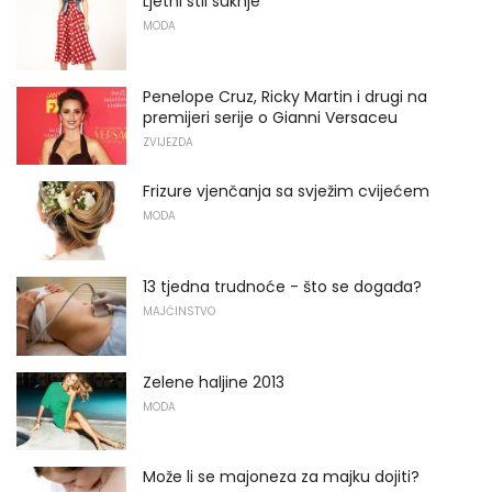
Ljetni stil suknje
MODA
Penelope Cruz, Ricky Martin i drugi na
premijeri serije o Gianni Versaceu
ZVIJEZDA
Frizure vjenčanja sa svježim cvijećem
MODA
13 tjedna trudnoće - što se događa?
MAJČINSTVO
Zelene haljine 2013
MODA
Može li se majoneza za majku dojiti?