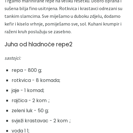
Trgamo marinirane repe na veliku rešetku. Dobro oprana i
sušena bilja fino usitnjena. Rotkvica i krastavci odrezani su
tankim slamcima. Sve miješamo u duboku zdjelu, dodamo
kefir i kiselo vrhnje, pomiješamo sve, sol. Kuhani krumpir i
raženi kruh poslužuju se zasebno.
Juha od hladnoće repe2
sastojci:
repa - 800 g;
rotkvica - 8 komada;
jaje - 1 komad;
rajčica - 2 kom .;
zeleni luk - 50 g;
svježi krastavac - 2 kom .;
voda 1 1;