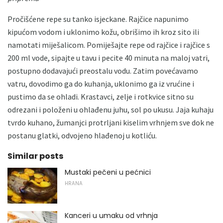
Pročišćene repe su tanko isjeckane. Rajčice napunimo
kipućom vodom i uklonimo kožu, obrišimo ih kroz sito ili
namotati miješalicom. Pomiješajte repe od rajčice i rajčice s
200 ml vode, sipajte u tavu i pecite 40 minuta na maloj vatri,
postupno dodavajući preostalu vodu. Zatim povećavamo
vatru, dovodimo ga do kuhanja, uklonimo ga iz vrućine i
pustimo da se ohladi. Krastavci, zelje i rotkvice sitno su
odrezani i položeni u ohlađenu juhu, sol po ukusu. Jaja kuhaju
tvrdo kuhano, žumanjci protrljani kiselim vrhnjem sve dok ne
postanu glatki, odvojeno hlađenoj u kotliću.
Similar posts
Mustaki pečeni u pećnici
HRANA
Kanceri u umaku od vrhnja