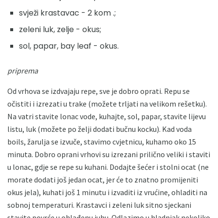
svježi krastavac - 2 kom .;
zeleni luk, zelje - okus;
sol, papar, bay leaf - okus.
priprema
Od vrhova se izdvajaju repe, sve je dobro oprati. Repu se
očistiti i izrezati u trake (možete trljati na velikom rešetku).
Na vatri stavite lonac vode, kuhajte, sol, papar, stavite lijevu
listu, luk (možete po želji dodati bučnu kocku). Kad voda
boils, žarulja se izvuče, stavimo cvjetnicu, kuhamo oko 15
minuta. Dobro oprani vrhovi su izrezani prilično veliki i staviti
u lonac, gdje se repe su kuhani. Dodajte šećer i stolni ocat (ne
morate dodati još jedan ocat, jer će to znatno promijeniti
okus jela), kuhati još 1 minutu i izvaditi iz vrućine, ohladiti na
sobnoj temperaturi. Krastavci i zeleni luk sitno sjeckani
stavite povrće u ohlađenu juhu. Odlazimo u hladnjak nekoliko