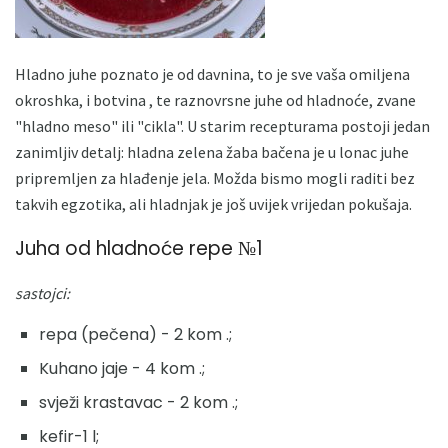
Hladno juhe poznato je od davnina, to je sve vaša omiljena
okroshka, i botvina , te raznovrsne juhe od hladnoće, zvane
"hladno meso" ili "cikla". U starim recepturama postoji jedan
zanimljiv detalj: hladna zelena žaba bačena je u lonac juhe
pripremljen za hlađenje jela. Možda bismo mogli raditi bez
takvih egzotika, ali hladnjak je još uvijek vrijedan pokušaja.
Juha od hladnoće repe №1
sastojci:
repa (pečena) - 2 kom .;
Kuhano jaje - 4 kom .;
svježi krastavac - 2 kom .;
kefir-1 l;