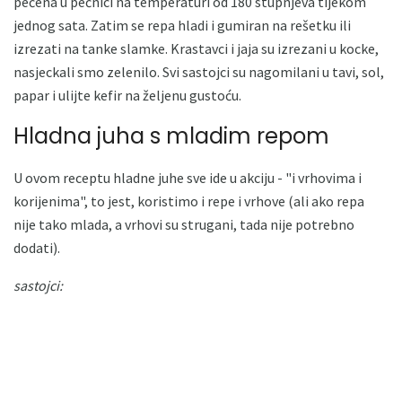
pečena u pećnici na temperaturi od 180 stupnjeva tijekom
jednog sata. Zatim se repa hladi i gumiran na rešetku ili
izrezati na tanke slamke. Krastavci i jaja su izrezani u kocke,
nasjeckali smo zelenilo. Svi sastojci su nagomilani u tavi, sol,
papar i ulijte kefir na željenu gustoću.
Hladna juha s mladim repom
U ovom receptu hladne juhe sve ide u akciju - "i vrhovima i
korijenima", to jest, koristimo i repe i vrhove (ali ako repa
nije tako mlada, a vrhovi su strugani, tada nije potrebno
dodati).
sastojci: