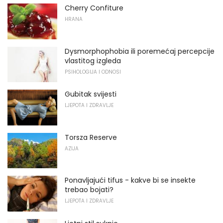
Cherry Confiture
HRANA
Dysmorphophobia ili poremećaj percepcije
vlastitog izgleda
PSIHOLOGIJA I ODNOSI
Gubitak svijesti
LJEPOTA I ZDRAVLJE
Torsza Reserve
AZIJA
Ponavljajući tifus - kakve bi se insekte
trebao bojati?
LJEPOTA I ZDRAVLJE