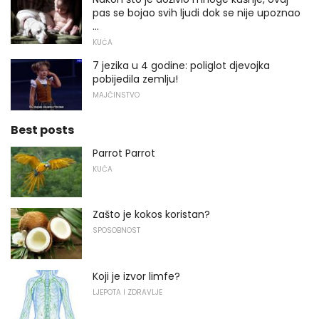
pas se bojao svih ljudi dok se nije upoznao
...
KUĆA
7 jezika u 4 godine: poliglot djevojka
pobijedila zemlju!
MAJČINSTVO
Best posts
Parrot Parrot
KUĆA
Zašto je kokos koristan?
SPOSOBNOST
Koji je izvor limfe?
LJEPOTA I ZDRAVLJE