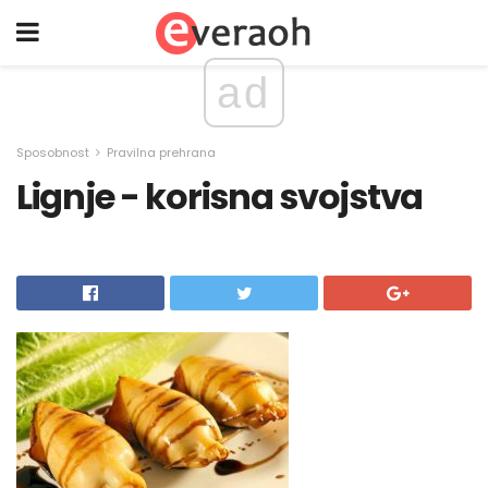
ad
Sposobnost
Pravilna prehrana
Lignje - korisna svojstva