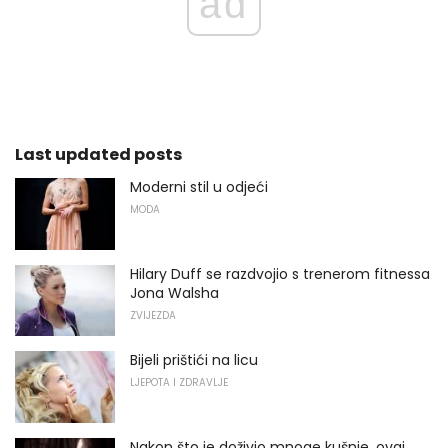
ad
Last updated posts
Moderni stil u odjeći
MODA
Hilary Duff se razdvojio s trenerom fitnessa
Jona Walsha
ZVIJEZDA
Bijeli prištići na licu
LJEPOTA I ZDRAVLJE
Nakon što je doživio mnoge kušnje, ovaj