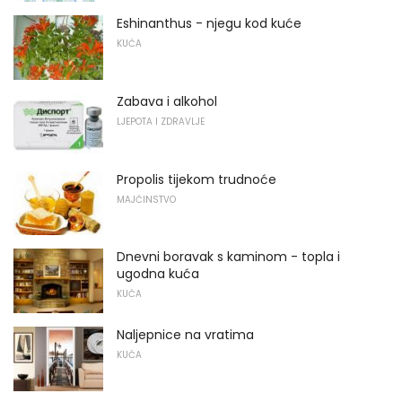
Eshinanthus - njegu kod kuće
KUĆA
Zabava i alkohol
LJEPOTA I ZDRAVLJE
Propolis tijekom trudnoće
MAJČINSTVO
Dnevni boravak s kaminom - topla i
ugodna kuća
KUĆA
Naljepnice na vratima
KUĆA