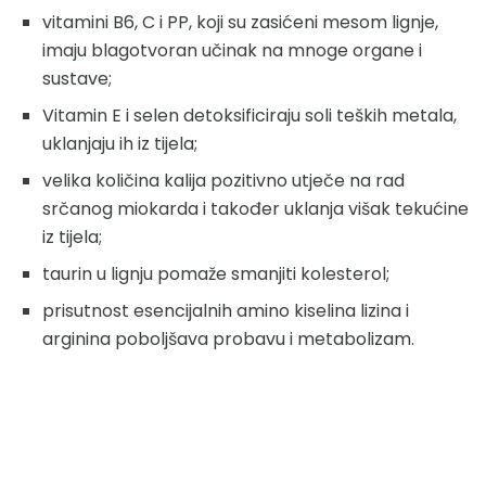
vitamini B6, C i PP, koji su zasićeni mesom lignje,
imaju blagotvoran učinak na mnoge organe i
sustave;
Vitamin E i selen detoksificiraju soli teških metala,
uklanjaju ih iz tijela;
velika količina kalija pozitivno utječe na rad
srčanog miokarda i također uklanja višak tekućine
iz tijela;
taurin u lignju pomaže smanjiti kolesterol;
prisutnost esencijalnih amino kiselina lizina i
arginina poboljšava probavu i metabolizam.