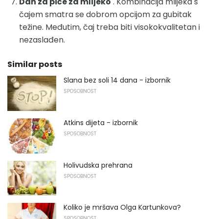
Dan za piće za mlijeko
. Kombinacija mlijeka s
čajem smatra se dobrom opcijom za gubitak
težine. Međutim, čaj treba biti visokokvalitetan i
nezaslađen.
Similar posts
Slana bez soli 14 dana - izbornik
SPOSOBNOST
Atkins dijeta - izbornik
SPOSOBNOST
Holivudska prehrana
SPOSOBNOST
Koliko je mršava Olga Kartunkova?
SPOSOBNOST