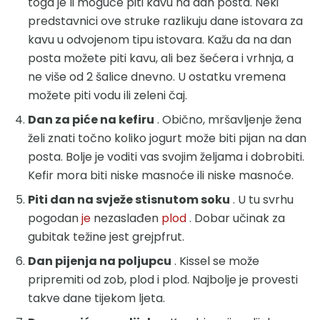
toga je li moguće piti kavu na dan posta. Neki
predstavnici ove struke razlikuju dane istovara za
kavu u odvojenom tipu istovara. Kažu da na dan
posta možete piti kavu, ali bez šećera i vrhnja, a
ne više od 2 šalice dnevno. U ostatku vremena
možete piti vodu ili zeleni čaj.
Dan za piće na kefiru
. Obično, mršavljenje žena
želi znati točno koliko jogurt može biti pijan na dan
posta. Bolje je voditi vas svojim željama i dobrobiti.
Kefir mora biti niske masnoće ili niske masnoće.
Piti dan na svježe stisnutom soku
. U tu svrhu
pogodan
je
nezaslađen
plod
. Dobar učinak za
gubitak težine jest grejpfrut.
Dan pijenja na poljupcu
. Kissel se može
pripremiti od zob, plod i plod. Najbolje je provesti
takve dane tijekom ljeta.