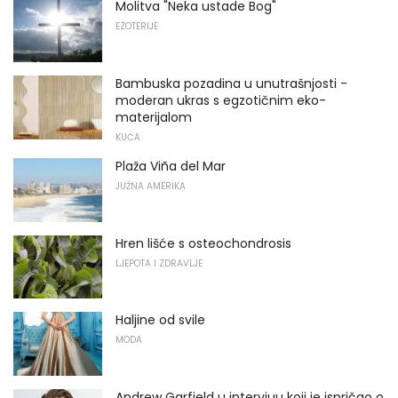
Molitva "Neka ustade Bog"
EZOTERIJE
Bambuska pozadina u unutrašnjosti -
moderan ukras s egzotičnim eko-
materijalom
KUĆA
Plaža Viña del Mar
JUŽNA AMERIKA
Hren lišće s osteochondrosis
LJEPOTA I ZDRAVLJE
Haljine od svile
MODA
Andrew Garfield u intervjuu koji je ispričao o