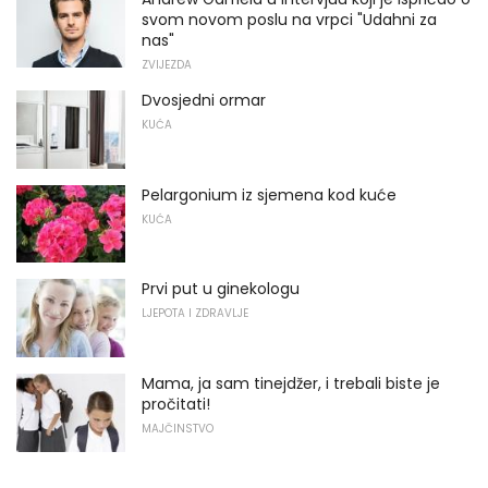
svom novom poslu na vrpci "Udahni za
nas"
ZVIJEZDA
Dvosjedni ormar
KUĆA
Pelargonium iz sjemena kod kuće
KUĆA
Prvi put u ginekologu
LJEPOTA I ZDRAVLJE
Mama, ja sam tinejdžer, i trebali biste je
pročitati!
MAJČINSTVO