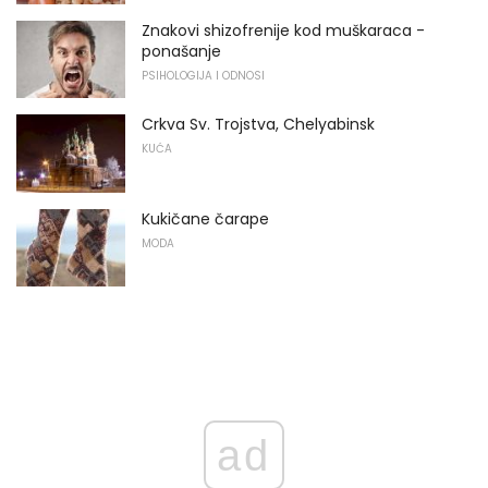
Znakovi shizofrenije kod muškaraca -
ponašanje
PSIHOLOGIJA I ODNOSI
Crkva Sv. Trojstva, Chelyabinsk
KUĆA
Kukičane čarape
MODA
ad