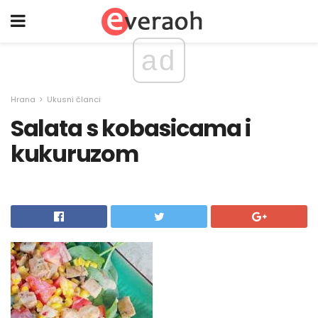
ad
Hrana
Ukusni članci
Salata s kobasicama i
kukuruzom