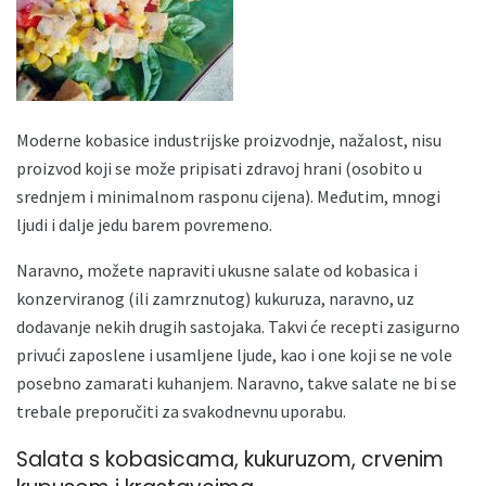
Moderne kobasice industrijske proizvodnje, nažalost, nisu
proizvod koji se može pripisati zdravoj hrani (osobito u
srednjem i minimalnom rasponu cijena). Međutim, mnogi
ljudi i dalje jedu barem povremeno.
Naravno, možete napraviti ukusne salate od kobasica i
konzerviranog (ili zamrznutog) kukuruza, naravno, uz
dodavanje nekih drugih sastojaka. Takvi će recepti zasigurno
privući zaposlene i usamljene ljude, kao i one koji se ne vole
posebno zamarati kuhanjem. Naravno, takve salate ne bi se
trebale preporučiti za svakodnevnu uporabu.
Salata s kobasicama, kukuruzom, crvenim