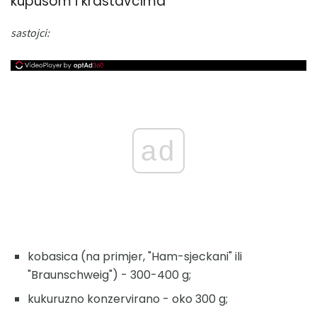
kupusom i krastavcima
sastojci:
ad
kobasica (na primjer, "Ham-sjeckani" ili
"Braunschweig") - 300-400 g;
kukuruzno konzervirano - oko 300 g;