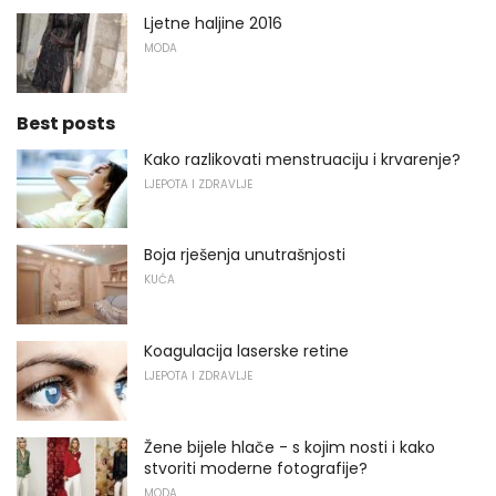
Ljetne haljine 2016
MODA
Best posts
Kako razlikovati menstruaciju i krvarenje?
LJEPOTA I ZDRAVLJE
Boja rješenja unutrašnjosti
KUĆA
Koagulacija laserske retine
LJEPOTA I ZDRAVLJE
Žene bijele hlače - s kojim nosti i kako
stvoriti moderne fotografije?
MODA