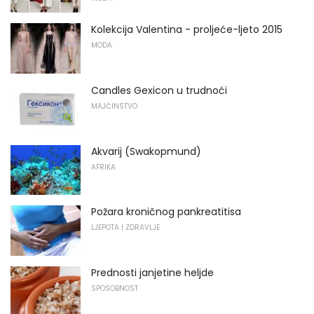
Kolekcija Valentina - proljeće-ljeto 2015
MODA
Candles Gexicon u trudnoći
MAJČINSTVO
Akvarij (Swakopmund)
AFRIKA
Požara kroničnog pankreatitisa
LJEPOTA I ZDRAVLJE
Prednosti janjetine heljde
SPOSOBNOST