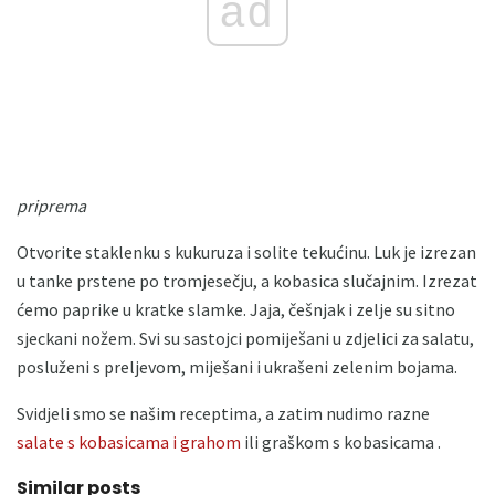
ad
priprema
Otvorite staklenku s kukuruza i solite tekućinu. Luk je izrezan
u tanke prstene po tromjesečju, a kobasica slučajnim. Izrezat
ćemo paprike u kratke slamke. Jaja, češnjak i zelje su sitno
sjeckani nožem. Svi su sastojci pomiješani u zdjelici za salatu,
posluženi s preljevom, miješani i ukrašeni zelenim bojama.
Svidjeli smo se našim receptima, a zatim nudimo razne
salate s kobasicama i grahom
ili graškom s kobasicama .
Similar posts