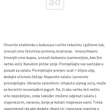
ad
Otvorite staklenku s kukuruza i solite tekućinu. Ljušteno luk,
izrezali smo četvrtinu prstena, krastavac - brusochkami.
Smanjili smo kupus, izrezali kobasicu (samovoljno, kao što
netko voli). Narubim plitke zelje. Pomiješajte sve sastojke u
posudi za salatu. Pomiješajte preljev: ocat + biljno ulje,
dodajte stisnutu češnju. Napunite salatu i ponovno
promiješajte. Ukrasite zelenilom. Umjesto uljnog octa, može
se koristiti nezaslađeni jogurt. Pa, ili ako netko želi nešto
vrlo nepoželjno, onda također možete odjenuti salatu s
majonezom, naravno, bolje je kuhati majoneze sami. Treba
napomenuti da ako dodate ribani sir i narezane masline u