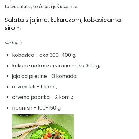
takvu salatu, to će biti još ukusnije.
Salata s jajima, kukuruzom, kobasicama i
sirom
sastojci:
kobasica - oko 300-400 g;
kukuruzno konzervirano - oko 300 g;
jaja od piletine - 3 komada;
crveni luk - 1 kom .;
crvena paprika - 2 kom .;
ribani sir - 100-150 g;