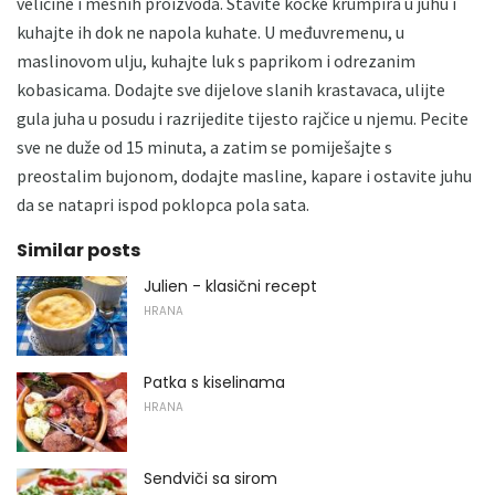
veličine i mesnih proizvoda. Stavite kocke krumpira u juhu i
kuhajte ih dok ne napola kuhate. U međuvremenu, u
maslinovom ulju, kuhajte luk s paprikom i odrezanim
kobasicama. Dodajte sve dijelove slanih krastavaca, ulijte
gula juha u posudu i razrijedite tijesto rajčice u njemu. Pecite
sve ne duže od 15 minuta, a zatim se pomiješajte s
preostalim bujonom, dodajte masline, kapare i ostavite juhu
da se natapri ispod poklopca pola sata.
Similar posts
Julien - klasični recept
HRANA
Patka s kiselinama
HRANA
Sendviči sa sirom