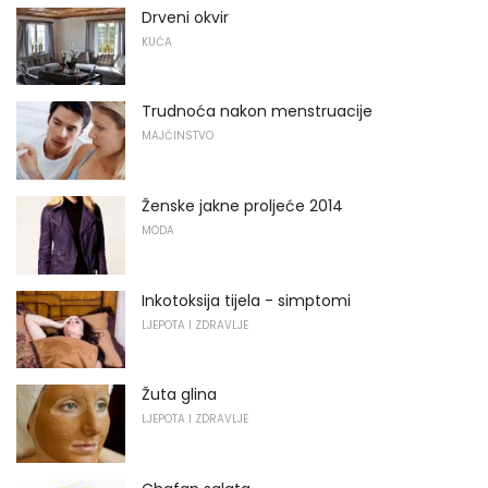
Drveni okvir
KUĆA
Trudnoća nakon menstruacije
MAJČINSTVO
Ženske jakne proljeće 2014
MODA
Inkotoksija tijela - simptomi
LJEPOTA I ZDRAVLJE
Žuta glina
LJEPOTA I ZDRAVLJE