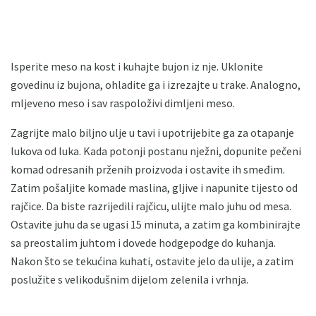
Isperite meso na kost i kuhajte bujon iz nje. Uklonite
govedinu iz bujona, ohladite ga i izrezajte u trake. Analogno,
mljeveno meso i sav raspoloživi dimljeni meso.
Zagrijte malo biljno ulje u tavi i upotrijebite ga za otapanje
lukova od luka. Kada potonji postanu nježni, dopunite pečeni
komad odresanih prženih proizvoda i ostavite ih smeđim.
Zatim pošaljite komade maslina, gljive i napunite tijesto od
rajčice. Da biste razrijedili rajčicu, ulijte malo juhu od mesa.
Ostavite juhu da se ugasi 15 minuta, a zatim ga kombinirajte
sa preostalim juhtom i dovede hodgepodge do kuhanja.
Nakon što se tekućina kuhati, ostavite jelo da ulije, a zatim
poslužite s velikodušnim dijelom zelenila i vrhnja.