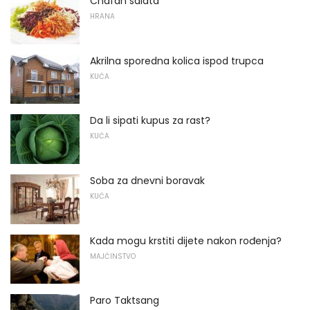
Chafan salata
HRANA
Akrilna sporedna kolica ispod trupca
KUĆA
Da li sipati kupus za rast?
KUĆA
Soba za dnevni boravak
KUĆA
Kada mogu krstiti dijete nakon rođenja?
MAJČINSTVO
Paro Taktsang