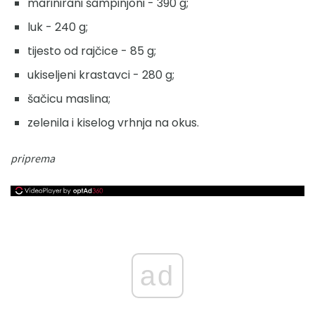
marinirani šampinjoni - 390 g;
luk - 240 g;
tijesto od rajčice - 85 g;
ukiseljeni krastavci - 280 g;
šačicu maslina;
zelenila i kiselog vrhnja na okus.
priprema
ad