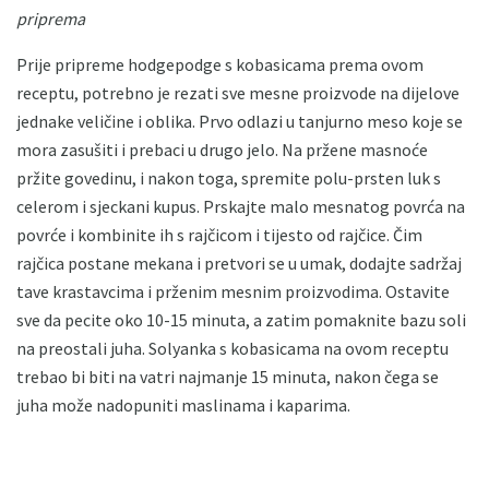
priprema
Prije pripreme hodgepodge s kobasicama prema ovom
receptu, potrebno je rezati sve mesne proizvode na dijelove
jednake veličine i oblika. Prvo odlazi u tanjurno meso koje se
mora zasušiti i prebaci u drugo jelo. Na pržene masnoće
pržite govedinu, i nakon toga, spremite polu-prsten luk s
celerom i sjeckani kupus. Prskajte malo mesnatog povrća na
povrće i kombinite ih s rajčicom i tijesto od rajčice. Čim
rajčica postane mekana i pretvori se u umak, dodajte sadržaj
tave krastavcima i prženim mesnim proizvodima. Ostavite
sve da pecite oko 10-15 minuta, a zatim pomaknite bazu soli
na preostali juha. Solyanka s kobasicama na ovom receptu
trebao bi biti na vatri najmanje 15 minuta, nakon čega se
juha može nadopuniti maslinama i kaparima.