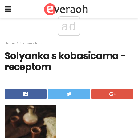
ad
Hrana
Ukusni članci
Solyanka s kobasicama -
receptom