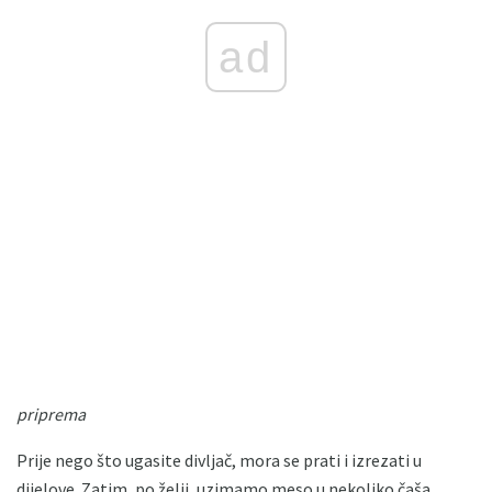
ad
priprema
Prije nego što ugasite divljač, mora se prati i izrezati u
dijelove. Zatim, po želji, uzimamo meso u nekoliko čaša