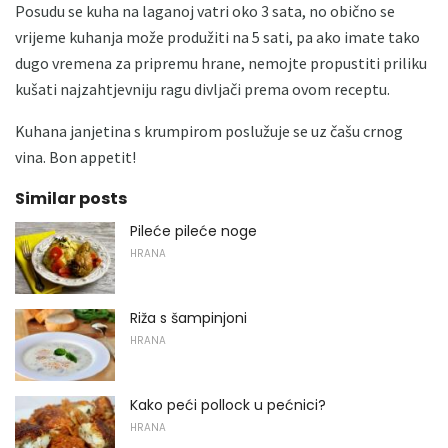
Posudu se kuha na laganoj vatri oko 3 sata, no obično se
vrijeme kuhanja može produžiti na 5 sati, pa ako imate tako
dugo vremena za pripremu hrane, nemojte propustiti priliku
kušati najzahtjevniju ragu divljači prema ovom receptu.
Kuhana janjetina s krumpirom poslužuje se uz čašu crnog
vina. Bon appetit!
Similar posts
Pileće pileće noge
HRANA
Riža s šampinjoni
HRANA
Kako peći pollock u pećnici?
HRANA