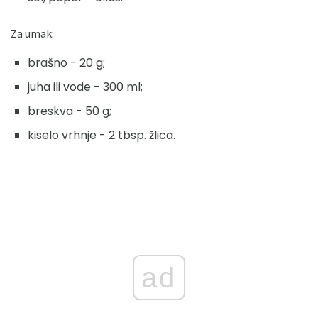
Za umak:
brašno - 20 g;
juha ili vode - 300 ml;
breskva - 50 g;
kiselo vrhnje - 2 tbsp. žlica.
ad