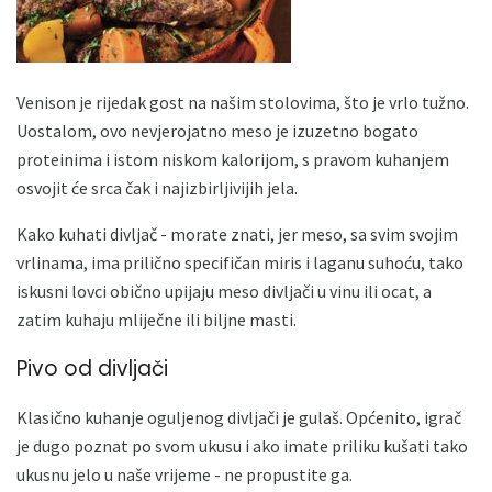
Venison je rijedak gost na našim stolovima, što je vrlo tužno.
Uostalom, ovo nevjerojatno meso je izuzetno bogato
proteinima i istom niskom kalorijom, s pravom kuhanjem
osvojit će srca čak i najizbirljivijih jela.
Kako kuhati divljač - morate znati, jer meso, sa svim svojim
vrlinama, ima prilično specifičan miris i laganu suhoću, tako
iskusni lovci obično upijaju meso divljači u vinu ili ocat, a
zatim kuhaju mliječne ili biljne masti.
Pivo od divljači
Klasično kuhanje oguljenog divljači je gulaš. Općenito, igrač
je dugo poznat po svom ukusu i ako imate priliku kušati tako
ukusnu jelo u naše vrijeme - ne propustite ga.