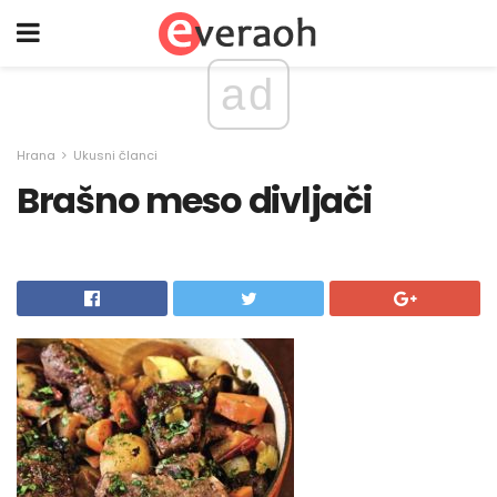
ad
Hrana
Ukusni članci
Brašno meso divljači