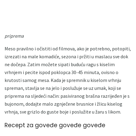
priprema
Meso pravilno i očistiti od filmova, ako je potrebno, potopiti,
izrezati na male komadiće, sezona i pržiti u maslacu sve dok
ne dočepa. Zatim možete sipati buduću ragu s kiselim
vrhnjem i pecite ispod poklopca 30-45 minuta, ovisno o
krutosti samog mesa. Kada je spremnik u kiselom vrhnju
spreman, stavlja se na jelo i poslužuje se uz umak, koji se
priprema na sljedeći način: pasiviranog brašna razrijeđen je s
bujonom, dodajte malo zgnječene brusnice i žlicu kiselog
vrhnja, sve grizlo do guste boje i poslužite u žaru s likom.
Recept za goveđe goveđe goveđe