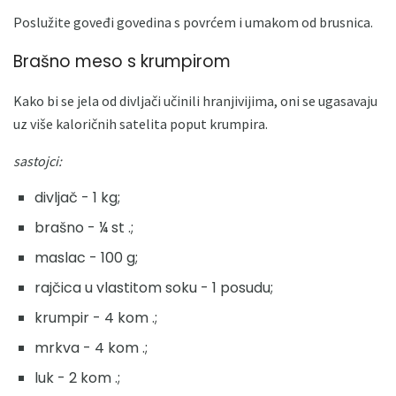
Poslužite goveđi govedina s povrćem i umakom od brusnica.
Brašno meso s krumpirom
Kako bi se jela od divljači učinili hranjivijima, oni se ugasavaju
uz više kaloričnih satelita poput krumpira.
sastojci:
divljač - 1 kg;
brašno - ¼ st .;
maslac - 100 g;
rajčica u vlastitom soku - 1 posudu;
krumpir - 4 kom .;
mrkva - 4 kom .;
luk - 2 kom .;