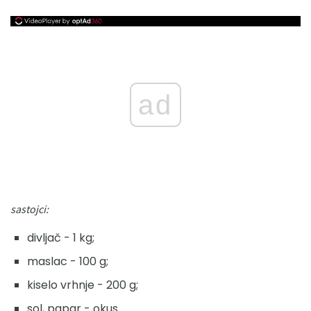
ad
sastojci:
divljač - 1 kg;
maslac - 100 g;
kiselo vrhnje - 200 g;
sol, papar - okus.