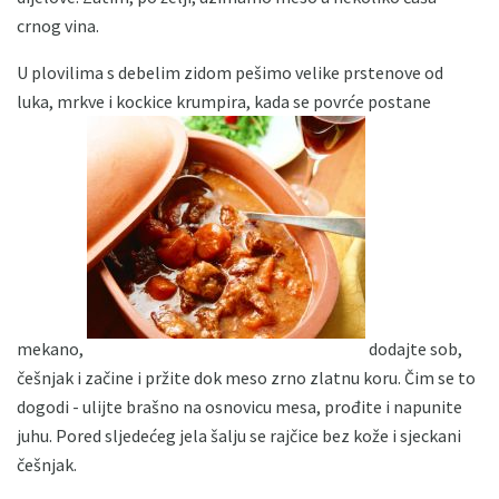
crnog vina.
U plovilima s debelim zidom pešimo velike prstenove od
luka, mrkve i kockice krumpira, kada se povrće postane
mekano,
dodajte sob,
češnjak i začine i pržite dok meso zrno zlatnu koru. Čim se to
dogodi - ulijte brašno na osnovicu mesa, prođite i napunite
juhu. Pored sljedećeg jela šalju se rajčice bez kože i sjeckani
češnjak.