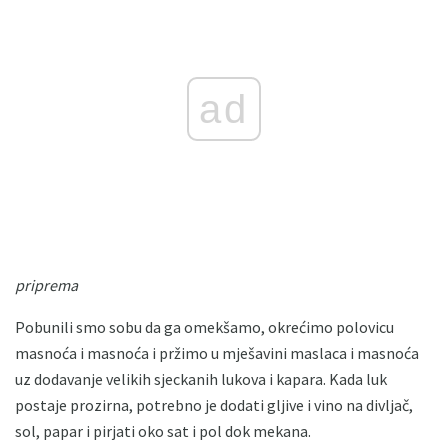
ad
priprema
Pobunili smo sobu da ga omekšamo, okrećimo polovicu
masnoća i masnoća i pržimo u mješavini maslaca i masnoća
uz dodavanje velikih sjeckanih lukova i kapara. Kada luk
postaje prozirna, potrebno je dodati gljive i vino na divljač,
sol, papar i pirjati oko sat i pol dok mekana.