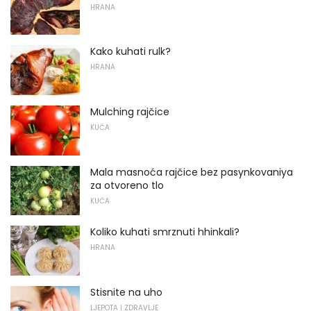
HRANA
Kako kuhati rulk?
HRANA
Mulching rajčice
KUĆA
Mala masnoća rajčice bez pasynkovaniya
za otvoreno tlo
KUĆA
Koliko kuhati smrznuti hhinkali?
HRANA
Stisnite na uho
LJEPOTA I ZDRAVLJE