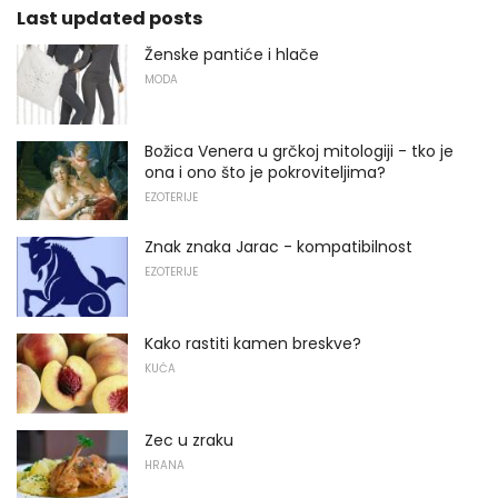
Last updated posts
Ženske pantiće i hlače
MODA
Božica Venera u grčkoj mitologiji - tko je
ona i ono što je pokroviteljima?
EZOTERIJE
Znak znaka Jarac - kompatibilnost
EZOTERIJE
Kako rastiti kamen breskve?
KUĆA
Zec u zraku
HRANA