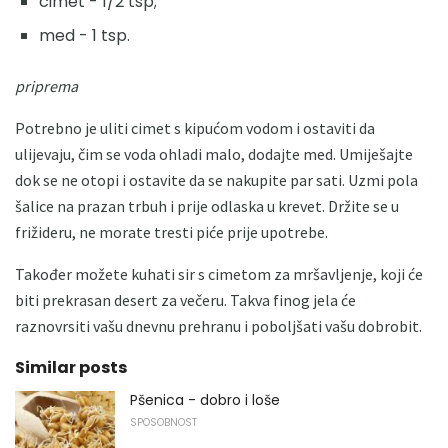
cimet - 1/2 tsp;
med - 1 tsp.
priprema
Potrebno je uliti cimet s kipućom vodom i ostaviti da
ulijevaju, čim se voda ohladi malo, dodajte med. Umiješajte
dok se ne otopi i ostavite da se nakupite par sati. Uzmi pola
šalice na prazan trbuh i prije odlaska u krevet. Držite se u
frižideru, ne morate tresti piće prije upotrebe.
Također možete kuhati sir s cimetom za mršavljenje, koji će
biti prekrasan desert za večeru. Takva finog jela će
raznovrsiti vašu dnevnu prehranu i poboljšati vašu dobrobit.
Similar posts
Pšenica - dobro i loše
SPOSOBNOST