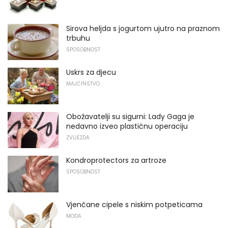
Sirova heljda s jogurtom ujutro na praznom
trbuhu
SPOSOBNOST
Uskrs za djecu
MAJČINSTVO
Obožavatelji su sigurni: Lady Gaga je
nedavno izveo plastičnu operaciju
ZVIJEZDA
Kondroprotectors za artroze
SPOSOBNOST
Vjenčane cipele s niskim potpeticama
MODA