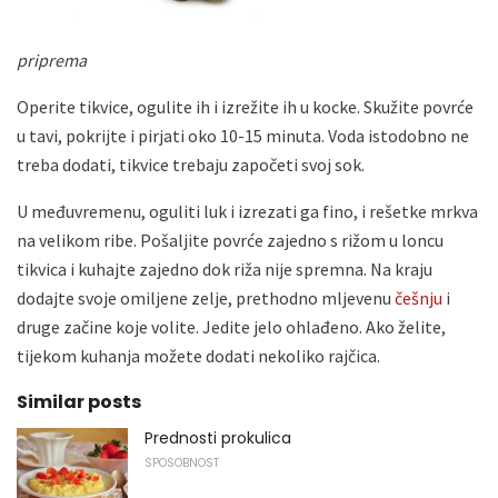
priprema
Operite tikvice, ogulite ih i izrežite ih u kocke. Skužite povrće
u tavi, pokrijte i pirjati oko 10-15 minuta. Voda istodobno ne
treba dodati, tikvice trebaju započeti svoj sok.
U međuvremenu, oguliti luk i izrezati ga fino, i rešetke mrkva
na velikom ribe. Pošaljite povrće zajedno s rižom u loncu
tikvica i kuhajte zajedno dok riža nije spremna. Na kraju
dodajte svoje omiljene zelje, prethodno mljevenu
češnju
i
druge začine koje volite. Jedite jelo ohlađeno. Ako želite,
tijekom kuhanja možete dodati nekoliko rajčica.
Similar posts
Prednosti prokulica
SPOSOBNOST