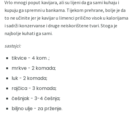
Vrlo mnogi poput kavijara, ali su lijeni da ga sami kuhaju i
kupuju ga spremni u bankama. Tijekom prehrane, bolje je da
to ne učinite jer je kavijar u limenci prilično visok u kalorijama
i sadrži konzervanse i druge neiskorištene tvari. Stoga je
najbolje kuhati ga sami.
sastojci:
tikvice - 4 kom .;
mrkve - 2 komada;
luk - 2 komada;
rajčica - 3 komada;
češnjak - 3-4 češnja;
biljno ulje - za prženje.