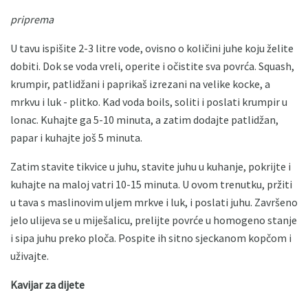
priprema
U tavu ispišite 2-3 litre vode, ovisno o količini juhe koju želite
dobiti. Dok se voda vreli, operite i očistite sva povrća. Squash,
krumpir, patlidžani i paprikaš izrezani na velike kocke, a
mrkvu i luk - plitko. Kad voda boils, soliti i poslati krumpir u
lonac. Kuhajte ga 5-10 minuta, a zatim dodajte patlidžan,
papar i kuhajte još 5 minuta.
Zatim stavite tikvice u juhu, stavite juhu u kuhanje, pokrijte i
kuhajte na maloj vatri 10-15 minuta. U ovom trenutku, pržiti
u tava s maslinovim uljem mrkve i luk, i poslati juhu. Završeno
jelo ulijeva se u miješalicu, prelijte povrće u homogeno stanje
i sipa juhu preko ploča. Pospite ih sitno sjeckanom kopčom i
uživajte.
Kavijar za dijete