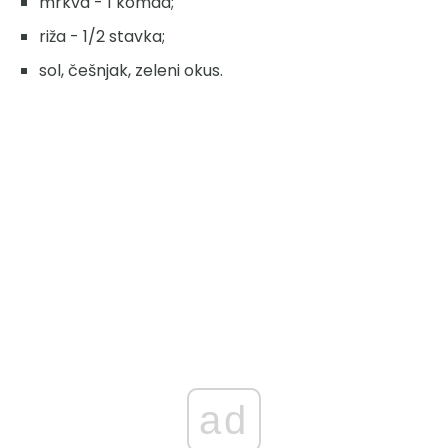
mrkva - 1 komad;
riža - 1/2 stavka;
sol, češnjak, zeleni okus.
ad