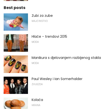
Best posts
Zubi za zube
MAJČINSTVO
Hlače - trendovi 2015
MODA
Manikura s djelovanjem razbijenog stakla
MODA
Paul Wesley i Ian Somerhalder
ZVIJEZDA
Kolača
HRANA