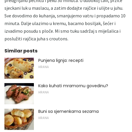
predgrijanu pećnicu i peku 30 minuta. U dubokoj tavi, pržite
sjeckani luk u maslacu, a zatim dodajte rajčice i ulijte u juhu.
Sve dovodimo do kuhanja, smanjujemo vatru i propadamo 10
minuta. Dalje ulazimo u kremu, bacamo bosiljak, šećer i
izvadimo posudu s ploče. Mi smo tuku sadržaj s miješalica i
poslužiti rajčica juha s croutons.
Similar posts
Punjena lignja: recepti
HRANA
Kako kuhati mramornu govedinu?
HRANA
Buni sa sjemenkama sezama
HRANA