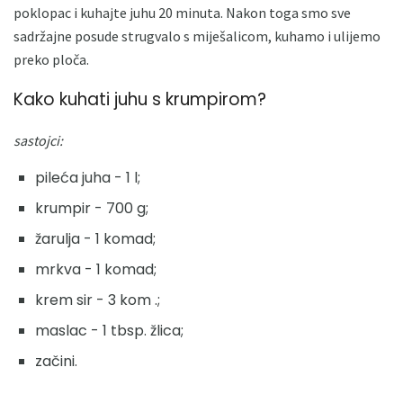
poklopac i kuhajte juhu 20 minuta. Nakon toga smo sve
sadržajne posude strugvalo s miješalicom, kuhamo i ulijemo
preko ploča.
Kako kuhati juhu s krumpirom?
sastojci:
pileća juha - 1 l;
krumpir - 700 g;
žarulja - 1 komad;
mrkva - 1 komad;
krem sir - 3 kom .;
maslac - 1 tbsp. žlica;
začini.