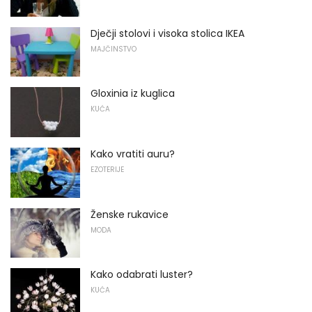
Dječji stolovi i visoka stolica IKEA
MAJČINSTVO
Gloxinia iz kuglica
KUĆA
Kako vratiti auru?
EZOTERIJE
Ženske rukavice
MODA
Kako odabrati luster?
KUĆA