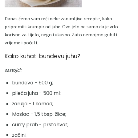
Danas ćemo vam reći neke zanimljive recepte, kako
pripremiti krumpir od juhe. Ovo jelo ne samo da je vrlo
korisno za tijelo, nego i ukusno. Zato nemojmo gubiti
vrijeme i početi.
Kako kuhati bundevu juhu?
sastojci:
bundeva - 500 g;
pileća juha - 500 ml;
žarulja - 1 komad;
Maslac - 1,5 tbsp. žlice;
curry prah - prstohvat;
začini.