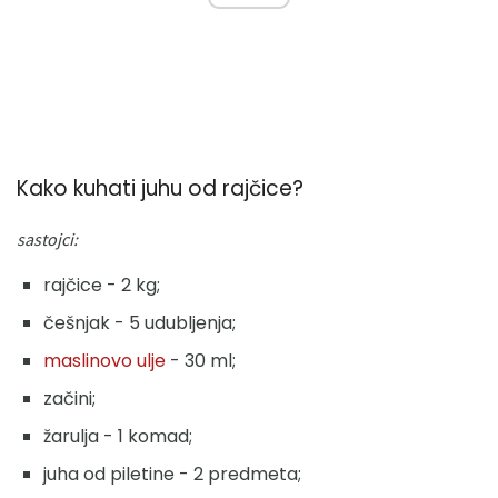
Kako kuhati juhu od rajčice?
sastojci:
rajčice - 2 kg;
češnjak - 5 udubljenja;
maslinovo ulje
- 30 ml;
začini;
žarulja - 1 komad;
juha od piletine - 2 predmeta;