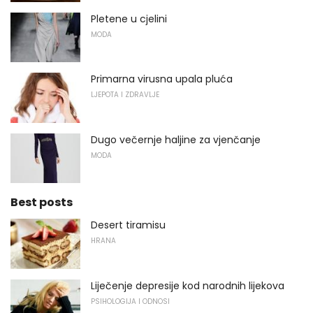
Pletene u cjelini
MODA
Primarna virusna upala pluća
LJEPOTA I ZDRAVLJE
Dugo večernje haljine za vjenčanje
MODA
Best posts
Desert tiramisu
HRANA
Liječenje depresije kod narodnih lijekova
PSIHOLOGIJA I ODNOSI