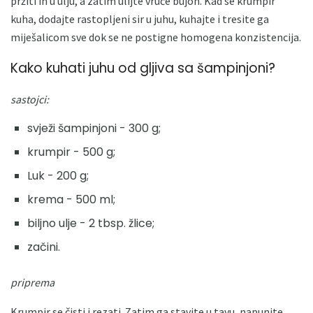
pržiti ih u ulju, a zatim ulijte vruće bujon. Kad se krumpir
kuha, dodajte rastopljeni sir u juhu, kuhajte i tresite ga
miješalicom sve dok se ne postigne homogena konzistencija.
Kako kuhati juhu od gljiva sa šampinjoni?
sastojci:
svježi šampinjoni - 300 g;
krumpir - 500 g;
Luk - 200 g;
krema - 500 ml;
biljno ulje - 2 tbsp. žlice;
začini.
priprema
Krumpir se čisti i rezati. Zatim ga stavite u tavu, napunite