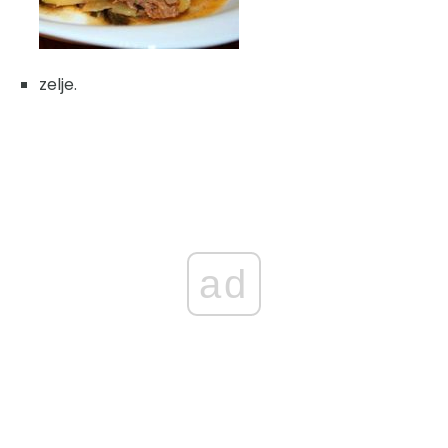
zelje.
ad