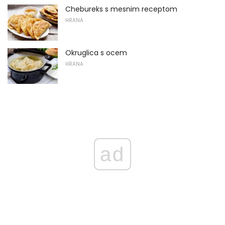
Chebureks s mesnim receptom
HRANA
Okruglica s ocem
HRANA
ad