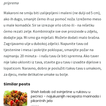
priprema
Makaroni ne smiju biti zalijepljeni i maleni (ne dulji od 5 cm),
ako ih dugo, smanjit ćemo ih uz pomoć noža. Izrežemo meso
u male komadiće. Sir se izrezuje vrlo sitno ili - na rešetku
ćemo rezati zelje. Kombinirajte sve ove proizvode u zdjelu,
dodajte jaja. Mi smo ga miješali. Možete dodati malo brašna.
Zagrijavamo ulje u dubokoj zdjelici. Napunite tavu od
tjestenine i mesa i pokrijte poklopac, smanjite požar na
najmanju. 20 minuta - i našu tavu će biti spremna. Ako taver
nije lako ukloniti iz tava, stavite ga u tavu i izvadite dijelove s
lopaticom. Naravno, dobro je poslužiti takvu tavu s umakom,
za djecu, meke delikatne umake su bolje.
Similar posts
Shish kebab od svinjetine u rukavu u
pećnici - najukusnijih recepata marinada i
pikantnih jela