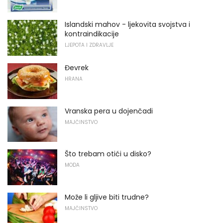
Islandski mahov - ljekovita svojstva i
kontraindikacije
LJEPOTA I ZDRAVLJE
Đevrek
HRANA
Vranska pera u dojenčadi
MAJČINSTVO
Što trebam otići u disko?
MODA
Može li gljive biti trudne?
MAJČINSTVO