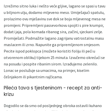
Izrežimo sitno luka i nešto veće gljive, lagano se spasi u tavu
u biljnom ulju, dodamo mljeveno meso. Umiješajući spatulu,
prolazimo ovu mješavinu sve dok se boja mljevenog mesa ne
promijeni. Pripremljeni passevorkovu spojiti s pire krumpir,
dodati jaja, pola komada ribanog sira, začini, sjeckani zelje.
Promiješati. Podmažite lagano zagrijanu vatrostalnu masu
maslacem ili zrno. Napunite ga pripremljenom smjesom.
Pecite ispod poklopca (možete koristiti foliju ili peći u
otvorenom obliku) tijekom 25 minuta. Izvučemo okrećući se
na posudu i pospite ribanim sirom. Izrađujemo zelenilo.
Lonac se poslužuje sa umacima, na primjer, kiselim
češnjakom ili pikantnim rajčicama.
Pileća tava s tjesteninom - recept za anti-
krizu
Dogodilo se da smo od posljednjeg obroka ostavili kuhano