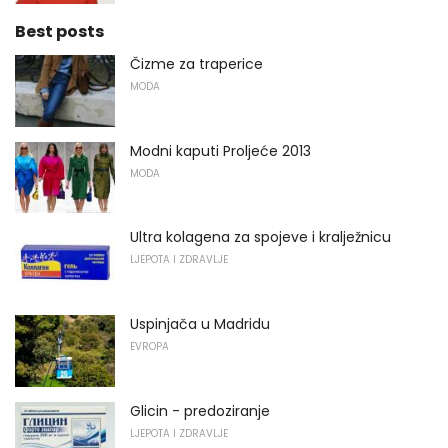
Best posts
Čizme za traperice
MODA
Modni kaputi Proljeće 2013
MODA
Ultra kolagena za spojeve i kralježnicu
LJEPOTA I ZDRAVLJE
Uspinjača u Madridu
EVROPA
Glicin - predoziranje
LJEPOTA I ZDRAVLJE