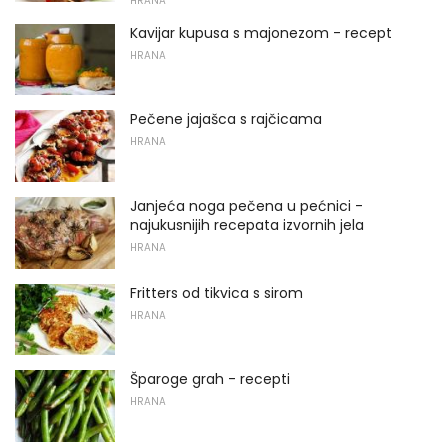
HRANA
Kavijar kupusa s majonezom - recept
HRANA
Pečene jajašca s rajčicama
HRANA
Janjeća noga pečena u pećnici -
najukusnijih recepata izvornih jela
HRANA
Fritters od tikvica s sirom
HRANA
Šparoge grah - recepti
HRANA