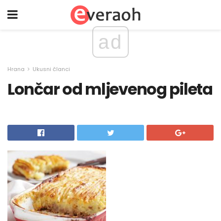
ad
Hrana
Ukusni članci
Lončar od mljevenog pileta