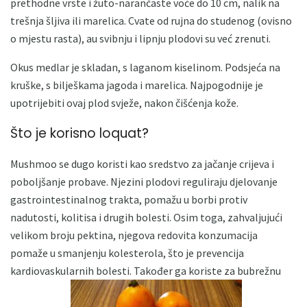
prethodne vrste i žuto-narančaste voće do 10 cm, nalik na
trešnja šljiva ili marelica. Cvate od rujna do studenog (ovisno
o mjestu rasta), au svibnju i lipnju plodovi su već zrenuti.
Okus medlar je skladan, s laganom kiselinom. Podsjeća na
kruške, s bilješkama jagoda i marelica. Najpogodnije je
upotrijebiti ovaj plod svježe, nakon čišćenja kože.
Što je korisno loquat?
Mushmoo se dugo koristi kao sredstvo za jačanje crijeva i
poboljšanje probave. Njezini plodovi reguliraju djelovanje
gastrointestinalnog trakta, pomažu u borbi protiv
nadutosti, kolitisa i drugih bolesti. Osim toga, zahvaljujući
velikom broju pektina, njegova redovita konzumacija
pomaže u smanjenju kolesterola, što je prevencija
kardiovaskularnih bolesti. Također ga koriste za bubrežnu