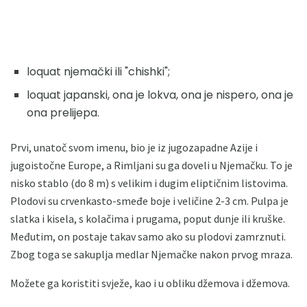
loquat njemački ili "chishki";
loquat japanski, ona je lokva, ona je nispero, ona je
ona prelijepa.
Prvi, unatoč svom imenu, bio je iz jugozapadne Azije i
jugoistočne Europe, a Rimljani su ga doveli u Njemačku. To je
nisko stablo (do 8 m) s velikim i dugim eliptičnim listovima.
Plodovi su crvenkasto-smeđe boje i veličine 2-3 cm. Pulpa je
slatka i kisela, s kolačima i prugama, poput dunje ili kruške.
Međutim, on postaje takav samo ako su plodovi zamrznuti.
Zbog toga se sakuplja medlar Njemačke nakon prvog mraza.
Možete ga koristiti svježe, kao i u obliku džemova i džemova.