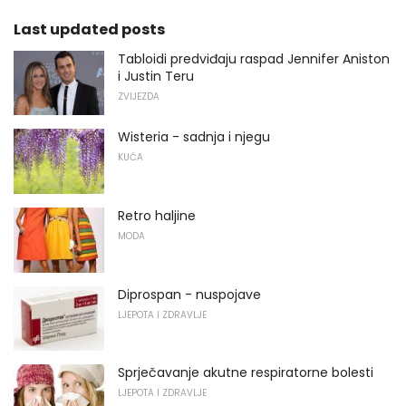
Last updated posts
Tabloidi predviđaju raspad Jennifer Aniston
i Justin Teru
ZVIJEZDA
Wisteria - sadnja i njegu
KUĆA
Retro haljine
MODA
Diprospan - nuspojave
LJEPOTA I ZDRAVLJE
Sprječavanje akutne respiratorne bolesti
LJEPOTA I ZDRAVLJE