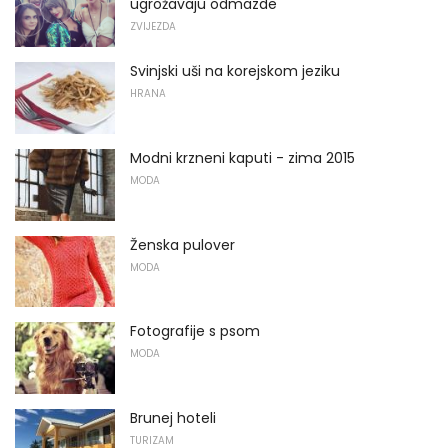
ugrožavaju odmazde
ZVIJEZDA
Svinjski uši na korejskom jeziku
HRANA
Modni krzneni kaputi - zima 2015
MODA
Ženska pulover
MODA
Fotografije s psom
MODA
Brunej hoteli
TURIZAM