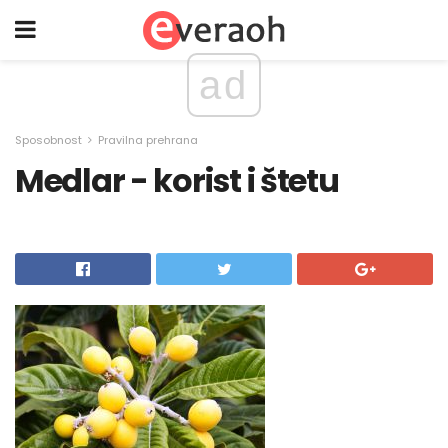
ad
Sposobnost
Pravilna prehrana
Medlar - korist i štetu