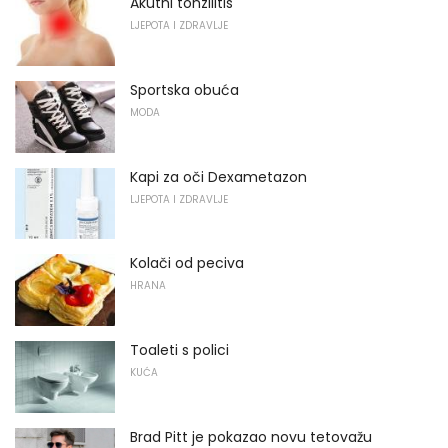
Akutni tonzilitis
LJEPOTA I ZDRAVLJE
Sportska obuća
MODA
Kapi za oči Dexametazon
LJEPOTA I ZDRAVLJE
Kolači od peciva
HRANA
Toaleti s polici
KUĆA
Brad Pitt je pokazao novu tetovažu