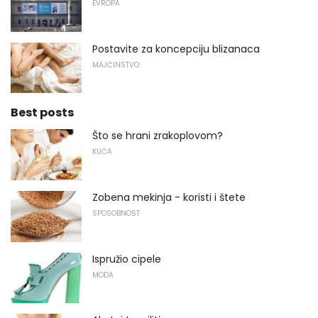
EVROPA
Postavite za koncepciju blizanaca
MAJČINSTVO
Best posts
Što se hrani zrakoplovom?
KUĆA
Zobena mekinja - koristi i štete
SPOSOBNOST
Ispružio cipele
MODA