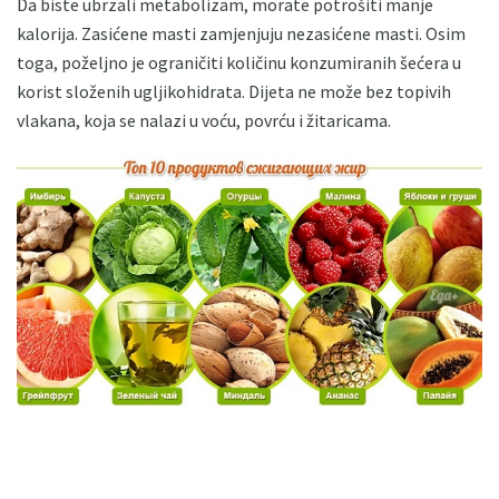
Da biste ubrzali metabolizam, morate potrošiti manje
kalorija. Zasićene masti zamjenjuju nezasićene masti. Osim
toga, poželjno je ograničiti količinu konzumiranih šećera u
korist složenih ugljikohidrata. Dijeta ne može bez topivih
vlakana, koja se nalazi u voću, povrću i žitaricama.