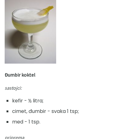
Đumbir koktel
sastojci:
kefir - ½ litra;
cimet, đumbir - svaka 1 tsp;
med - 1 tsp.
priprema