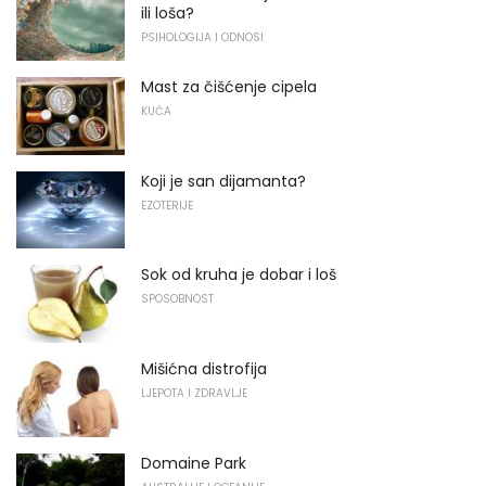
ili loša?
PSIHOLOGIJA I ODNOSI
Mast za čišćenje cipela
KUĆA
Koji je san dijamanta?
EZOTERIJE
Sok od kruha je dobar i loš
SPOSOBNOST
Mišićna distrofija
LJEPOTA I ZDRAVLJE
Domaine Park