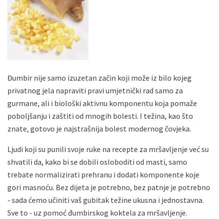
Đumbir nije samo izuzetan začin koji može iz bilo kojeg
privatnog jela napraviti pravi umjetnički rad samo za
gurmane, ali i biološki aktivnu komponentu koja pomaže
poboljšanju i zaštiti od mnogih bolesti. I težina, kao što
znate, gotovo je najstrašnija bolest modernog čovjeka.
Ljudi koji su punili svoje ruke na recepte za mršavljenje već su
shvatili da, kako bi se dobili osloboditi od masti, samo
trebate normalizirati prehranu i dodati komponente koje
gori masnoću. Bez dijeta je potrebno, bez patnje je potrebno
- sada ćemo učiniti vaš gubitak težine ukusna i jednostavna.
Sve to - uz pomoć đumbirskog koktela za mršavljenje.