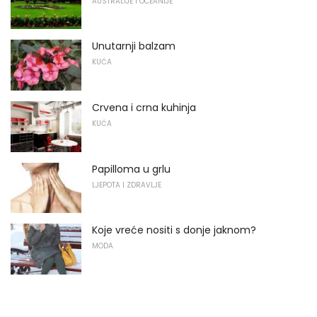
AUSTRALIJE I OCEANIJE
Unutarnji balzam
KUĆA
Crvena i crna kuhinja
KUĆA
Papilloma u grlu
LJEPOTA I ZDRAVLJE
Koje vreće nositi s donje jaknom?
MODA