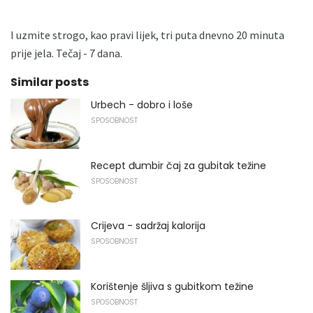
I uzmite strogo, kao pravi lijek, tri puta dnevno 20 minuta
prije jela. Tečaj - 7 dana.
Similar posts
Urbech - dobro i loše
SPOSOBNOST
Recept đumbir čaj za gubitak težine
SPOSOBNOST
Crijeva - sadržaj kalorija
SPOSOBNOST
Korištenje šljiva s gubitkom težine
SPOSOBNOST