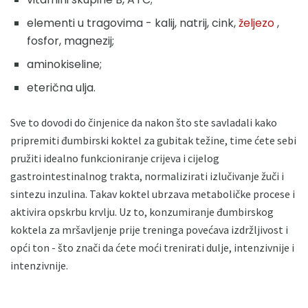
elementi u tragovima - kalij, natrij, cink,
željezo
,
fosfor, magnezij;
aminokiseline;
eterična ulja.
Sve to dovodi do činjenice da nakon što ste savladali kako
pripremiti đumbirski koktel za gubitak težine, time ćete sebi
pružiti idealno funkcioniranje crijeva i cijelog
gastrointestinalnog trakta, normalizirati izlučivanje žuči i
sintezu inzulina. Takav koktel ubrzava metaboličke procese i
aktivira opskrbu krvlju. Uz to, konzumiranje đumbirskog
koktela za mršavljenje prije treninga povećava izdržljivost i
opći ton - što znači da ćete moći trenirati dulje, intenzivnije i
intenzivnije.