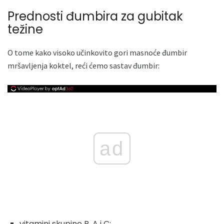
Prednosti đumbira za gubitak
težine
O tome kako visoko učinkovito gori masnoće đumbir
mršavljenja koktel, reći ćemo sastav đumbir:
ad
vitamini skupine B, A i C;