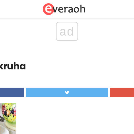
ad
kruha