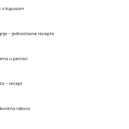
ač s kupusom
ignje - jednostavne recepte
ivama u pećnici
ta - recept
rakovima rakova