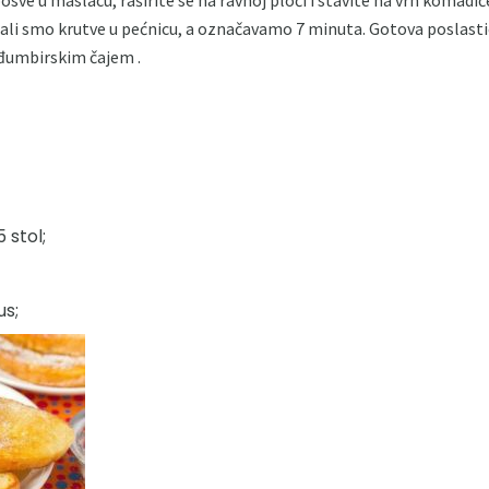
li smo krutve u pećnicu, a označavamo 7 minuta. Gotova poslastic
 đumbirskim čajem .
 stol;
us;