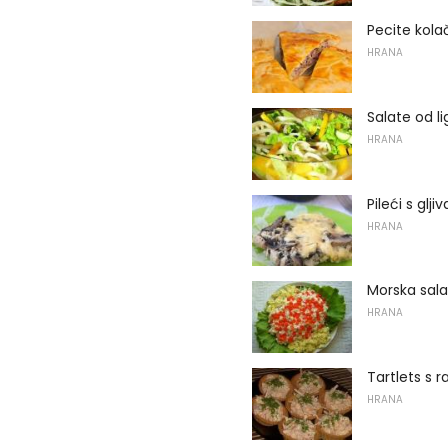
Pecite kol
HRANA
Salate od l
HRANA
Pileći s glj
HRANA
Morska sala
HRANA
Tartlets s 
HRANA