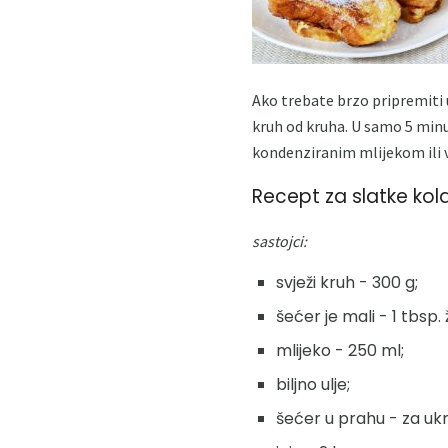
Ako trebate brzo pripremiti u
kruh od kruha. U samo 5 minu
kondenziranim mlijekom ili 
Recept za slatke kola
sastojci:
svježi kruh - 300 g;
šećer je mali - 1 tbsp. ž
mlijeko - 250 ml;
biljno ulje;
šećer u prahu - za ukr