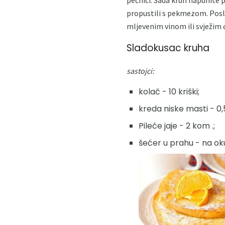
propustili s pekmezom. Posla
mljevenim vinom ili svježim
Sladokusac kruha
sastojci:
kolač - 10 kriški;
kreda niske masti - 0,5
Pileće jaje - 2 kom .;
šećer u prahu - na ok