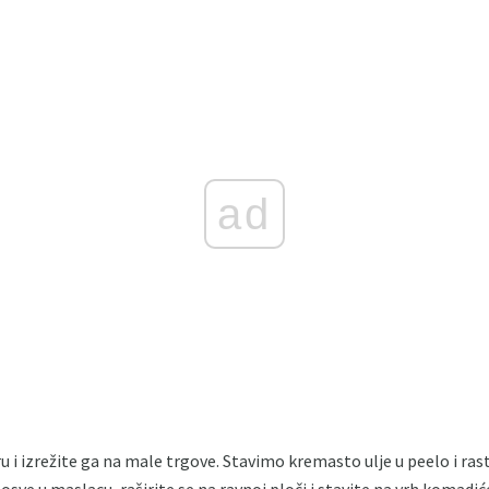
ad
ru i izrežite ga na male trgove. Stavimo kremasto ulje u peelo i r
osve u maslacu, raširite se na ravnoj ploči i stavite na vrh komadić