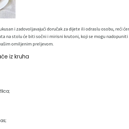
kusan i zadovoljavajući doručak za dijete ili odraslu osobu, reći ć
ta na stolu će biti sočni i mirisni krutoni, koji se mogu nadopuni
vašim omiljenim preljevom.
če iz kruha
lica;
as;