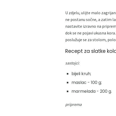
U zdjelu, ulijte malo zagrija
ne postanu sočne, a zatim lag
nastavite izravno na priprem
dok se ne pojavi ukusna kora.
poslužuje se za stolom, polo
Recept za slatke ko
sastojci:
bijeli kruh;
maslac - 100 g;
marmelada - 200 g.
priprema