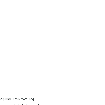
astopimo u mikrovalnoj
e marmelade ili ih ne biste