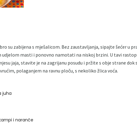
dobro su zabijena s mješalicom. Bez zaustavljanja, sipajte šećer u p
udjelom masti i ponovno namotati na niskoj brzini. U tavi rasto
su jaja, stavite je na zagrijanu posudu i pržite s obje strane dok s
vrućim, polaganjem na ravnu ploču, s nekoliko žlica voća.
ža juha
kampi i naranče