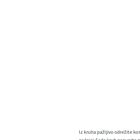
Iz kruha pažljivo odrežite ko
pećnici. Sada kruh napunite p