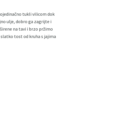
pojedinačno tukli vilicom dok
no ulje, dobro ga zagrijte i
širene na tavi i brzo pržimo
 slatko tost od kruha s jajima