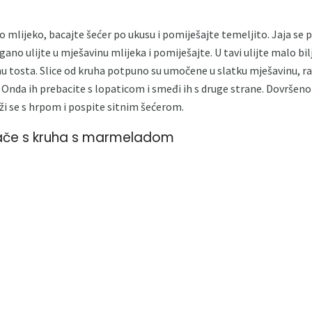
no mlijeko, bacajte šećer po ukusu i pomiješajte temeljito. Jaja se 
ano ulijte u mješavinu mlijeka i pomiješajte. U tavi ulijte malo bilj
u tosta. Slice od kruha potpuno su umočene u slatku mješavinu, ra
 Onda ih prebacite s lopaticom i smeđi ih s druge strane. Dovršeno
ži se s hrpom i pospite sitnim šećerom.
lače s kruha s marmeladom