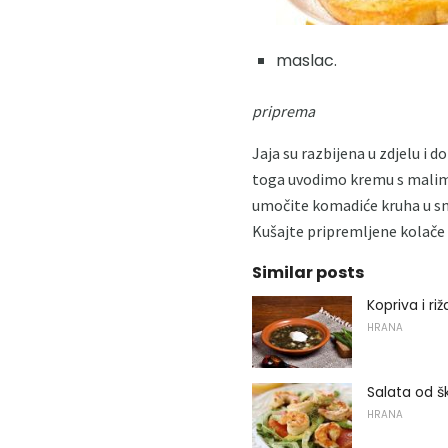
maslac.
priprema
Jaja su razbijena u zdjelu i 
toga uvodimo kremu s malim 
umočite komadiće kruha u smje
Kušajte pripremljene kolače 
Similar posts
Kopriva i ri
HRANA
Salata od š
HRANA