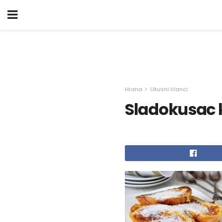
Hrana
Ukusni članci
Sladokusac 